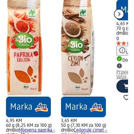
4,65 KM
70 g (6,
dmBio
Cr
g
Uput
Dostu
Provjeri
Vašoj dm
4,95 KM
3,65 KM
60 g (8,25 KM za 100 g)
50 g (7,30 KM za 100 g)
dmBio
Mljevena paprika -
dmBio
Cejlonski cimet –