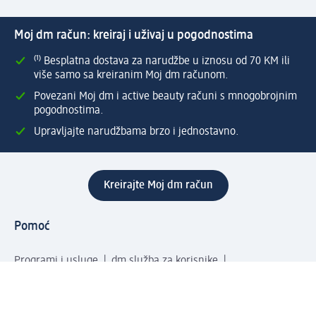
Moj dm račun: kreiraj i uživaj u pogodnostima
⁽¹⁾ Besplatna dostava za narudžbe u iznosu od 70 KM ili
više samo sa kreiranim Moj dm računom.
Povezani Moj dm i active beauty računi s mnogobrojnim
pogodnostima.
Upravljajte narudžbama brzo i jednostavno.
Kreirajte Moj dm račun
Pomoć
Programi i usluge
dm služba za korisnike
Načini i troškovi dostave
Povrat proizvoda
Preduzeće