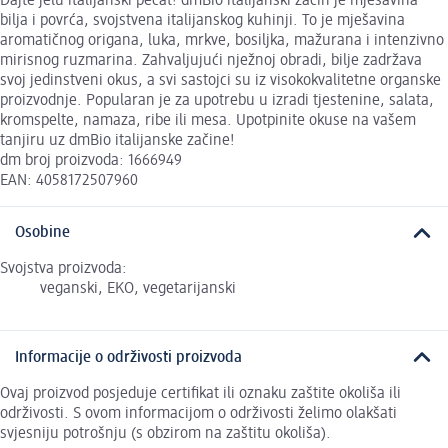
Dajte jelu italijanski pečat! dmBio italijanski začin je mješavina
bilja i povrća, svojstvena italijanskog kuhinji. To je mješavina
aromatičnog origana, luka, mrkve, bosiljka, mažurana i intenzivno
mirisnog ruzmarina. Zahvaljujući nježnoj obradi, bilje zadržava
svoj jedinstveni okus, a svi sastojci su iz visokokvalitetne organske
proizvodnje. Popularan je za upotrebu u izradi tjestenine, salata,
kromspelte, namaza, ribe ili mesa. Upotpinite okuse na vašem
tanjiru uz dmBio italijanske začine!
dm broj proizvoda: 1666949
EAN: 4058172507960
Osobine
Svojstva proizvoda:
veganski, EKO, vegetarijanski
Informacije o održivosti proizvoda
Ovaj proizvod posjeduje certifikat ili oznaku zaštite okoliša ili
održivosti. S ovom informacijom o održivosti želimo olakšati
svjesniju potrošnju (s obzirom na zaštitu okoliša).