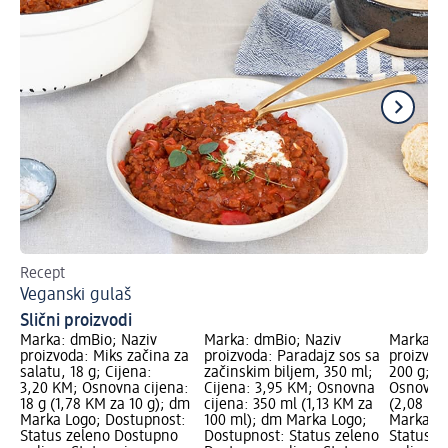
Recept
Re
Veganski gulaš
Ra
Slični proizvodi
Marka: dmBio; Naziv
Marka: dmBio; Naziv
Marka: d
proizvoda: Miks začina za
proizvoda: Paradajz sos sa
proizvod
salatu, 18 g; Cijena:
začinskim biljem, 350 ml;
200 g; C
3,20 KM; Osnovna cijena:
Cijena: 3,95 KM; Osnovna
Osnovna 
18 g (1,78 KM za 10 g); dm
cijena: 350 ml (1,13 KM za
(2,08 KM
Marka Logo; Dostupnost:
100 ml); dm Marka Logo;
Marka Lo
Status zeleno Dostupno
Dostupnost: Status zeleno
Status z