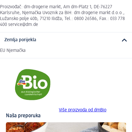
Proizvođač: dm-drogerie markt, Am dm-Platz 1, DE-76227
Karlsruhe, Njemačka Uvoznik za BiH: dm drogerie markt d.o.o.,
Lužansko polje 40b, 71210 Ilidža; Tel.: 0800 26586, Fax.: 033 778
400 service@dm.de
Zemlja porijekla
EU Njemačka
Više proizvoda od dmBio
Naša preporuka