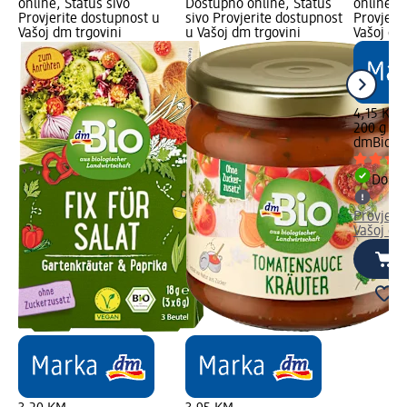
online, Status sivo
Dostupno online, Status
online, S
Provjerite dostupnost u
sivo Provjerite dostupnost
Provjeri
Vašoj dm trgovini
u Vašoj dm trgovini
Vašoj dm
4,15 KM
200 g (2
dmBio
Za
Dostu
Provjeri
Vašoj dm