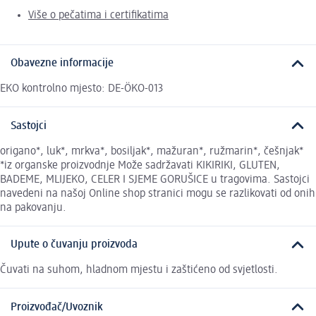
Više o pečatima i certifikatima
Obavezne informacije
EKO kontrolno mjesto: DE-ÖKO-013
Sastojci
origano*, luk*, mrkva*, bosiljak*, mažuran*, ružmarin*, češnjak*
*iz organske proizvodnje Može sadržavati KIKIRIKI, GLUTEN,
BADEME, MLIJEKO, CELER I SJEME GORUŠICE u tragovima. Sastojci
navedeni na našoj Online shop stranici mogu se razlikovati od onih
na pakovanju.
Upute o čuvanju proizvoda
Čuvati na suhom, hladnom mjestu i zaštićeno od svjetlosti.
Proizvođač/Uvoznik