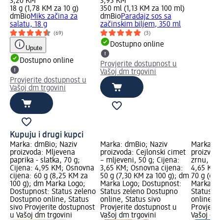
3,20 KM
3,95 KM
18 g (1,78 KM za 10 g)
350 ml (1,13 KM za 100 ml)
dmBio
Miks začina za
dmBio
Paradajz sos sa
salatu, 18 g
začinskim biljem, 350 ml
(69)
(3)
Dostupno online
Upute
Dostupno online
Provjerite dostupnost u
Vašoj dm trgovini
Provjerite dostupnost u
Vašoj dm trgovini
Kupuju i drugi kupci
Marka: dmBio; Naziv
Marka: dmBio; Naziv
Marka: d
proizvoda: Mljevena
proizvoda: Cejlonski cimet
proizvod
paprika - slatka, 70 g;
– mljeveni, 50 g; Cijena:
zrnu, 70 
Cijena: 4,95 KM; Osnovna
3,65 KM; Osnovna cijena:
4,65 KM;
cijena: 60 g (8,25 KM za
50 g (7,30 KM za 100 g); dm
70 g (6,
100 g); dm Marka Logo;
Marka Logo; Dostupnost:
Marka Lo
Dostupnost: Status zeleno
Status zeleno Dostupno
Status z
Dostupno online, Status
online, Status sivo
online, S
sivo Provjerite dostupnost
Provjerite dostupnost u
Provjeri
u Vašoj dm trgovini
Vašoj dm trgovini
Vašoj dm