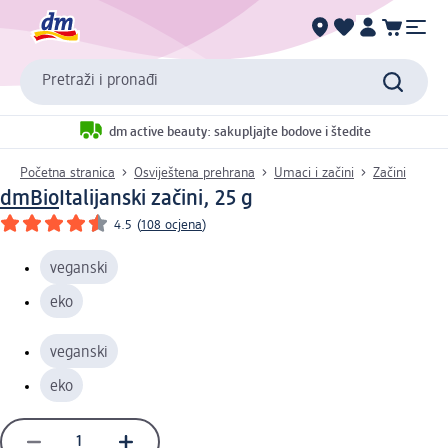
Pretraži i pronađi
dm active beauty: sakupljajte bodove i štedite
Početna stranica
Osviještena prehrana
Umaci i začini
Začini
dmBio
Italijanski začini, 25 g
4.5
(
108 ocjena
)
veganski
eko
veganski
eko