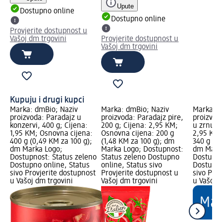
Upute
Dostupno online
Dostupno online
Provjerite dostupnost u
Vašoj dm trgovini
Provjerite dostupnost u
Vašoj dm trgovini
Kupuju i drugi kupci
Marka: dmBio; Naziv
Marka: dmBio; Naziv
Marka: d
proizvoda: Paradajz u
proizvoda: Paradajz pire,
proizvod
konzervi, 400 g; Cijena:
200 g; Cijena: 2,95 KM;
u zrnu, 3
1,95 KM; Osnovna cijena:
Osnovna cijena: 200 g
2,95 KM;
400 g (0,49 KM za 100 g);
(1,48 KM za 100 g); dm
340 g (0
dm Marka Logo;
Marka Logo; Dostupnost:
dm Mark
Dostupnost: Status zeleno
Status zeleno Dostupno
Dostupno
Dostupno online, Status
online, Status sivo
Dostupno
sivo Provjerite dostupnost
Provjerite dostupnost u
sivo Pro
u Vašoj dm trgovini
Vašoj dm trgovini
u Vašoj 