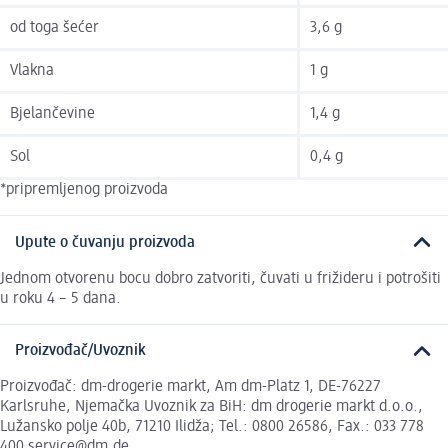
od toga šećer
3,6 g
Vlakna
1 g
Bjelančevine
1,4 g
Sol
0,4 g
*pripremljenog proizvoda
Upute o čuvanju proizvoda
Jednom otvorenu bocu dobro zatvoriti, čuvati u frižideru i potrošiti
u roku 4 – 5 dana.
Proizvođač/Uvoznik
Proizvođač: dm-drogerie markt, Am dm-Platz 1, DE-76227
Karlsruhe, Njemačka Uvoznik za BiH: dm drogerie markt d.o.o.,
Lužansko polje 40b, 71210 Ilidža; Tel.: 0800 26586, Fax.: 033 778
400 service@dm.de