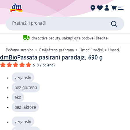
Pretraži i pronađi
dm active beauty: sakupljajte bodove i štedite
Početna stranica
Osviještena prehrana
Umaci i začini
Umaci
dmBio
Passata pasirani paradajz, 690 g
5
(
12 ocjena
)
veganski
bez glutena
eko
bez laktoze
veganski