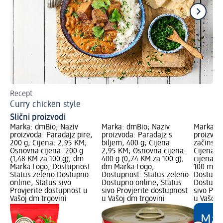
Recept
Lag
Curry chicken style
Šp
Slični proizvodi
Marka: dmBio; Naziv
Marka: dmBio; Naziv
Marka: d
proizvoda: Paradajz pire,
proizvoda: Paradajz s
proizvod
200 g; Cijena: 2,95 KM;
biljem, 400 g; Cijena:
začinski
Osnovna cijena: 200 g
2,95 KM; Osnovna cijena:
Cijena: 
(1,48 KM za 100 g); dm
400 g (0,74 KM za 100 g);
cijena: 3
Marka Logo; Dostupnost:
dm Marka Logo;
100 ml);
Status zeleno Dostupno
Dostupnost: Status zeleno
Dostupno
online, Status sivo
Dostupno online, Status
Dostupno
Provjerite dostupnost u
sivo Provjerite dostupnost
sivo Pro
Vašoj dm trgovini
u Vašoj dm trgovini
u Vašoj 