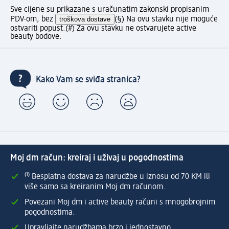
Sve cijene su prikazane s uračunatim zakonski propisanim
PDV-om, bez
troškova dostave
(§) Na ovu stavku nije moguće
ostvariti popust.
(#) Za ovu stavku ne ostvarujete active
beauty bodove.
Kako Vam se sviđa stranica?
Moj dm račun: kreiraj i uživaj u pogodnostima
⁽¹⁾ Besplatna dostava za narudžbe u iznosu od 70 KM ili
više samo sa kreiranim Moj dm računom.
Povezani Moj dm i active beauty računi s mnogobrojnim
pogodnostima.
Upravljajte narudžbama brzo i jednostavno.