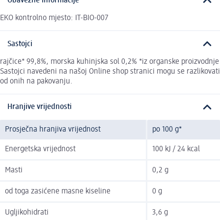
Obavezne informacije
EKO kontrolno mjesto: IT-BIO-007
Sastojci
rajčice* 99,8%, morska kuhinjska sol 0,2% *iz organske proizvodnje
Sastojci navedeni na našoj Online shop stranici mogu se razlikovati
od onih na pakovanju.
Hranjive vrijednosti
Prosječna hranjiva vrijednost
po 100 g*
Energetska vrijednost
100 kJ / 24 kcal
Masti
0,2 g
od toga zasićene masne kiseline
0 g
Ugljikohidrati
3,6 g