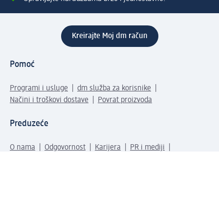
Kreirajte Moj dm račun
Pomoć
Programi i usluge
dm služba za korisnike
Načini i troškovi dostave
Povrat proizvoda
Preduzeće
O nama
Odgovornost
Karijera
PR i mediji
Svijet proizvoda
dm Svijet