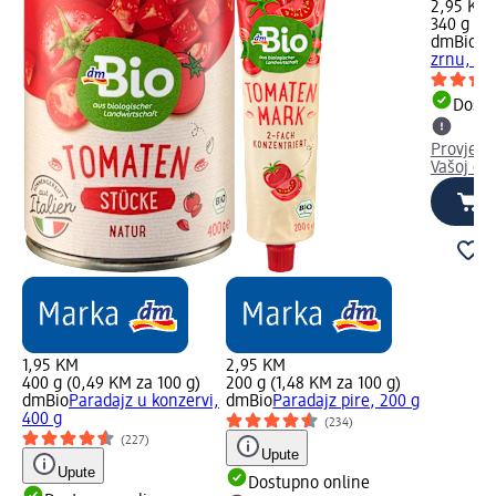
2,95 KM
340 g (0
dmBio
Ku
zrnu, 34
Dostu
Provjeri
Vašoj dm
1,95 KM
2,95 KM
400 g (0,49 KM za 100 g)
200 g (1,48 KM za 100 g)
dmBio
Paradajz u konzervi,
dmBio
Paradajz pire, 200 g
400 g
(234)
(227)
Upute
Upute
Dostupno online