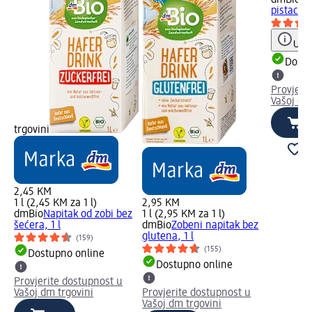
pistacije,
Uput
Dostu
Provjeri
Vašoj dm
trgovini
2,45 KM
1 l (2,45 KM za 1 l)
2,95 KM
dmBio
Napitak od zobi bez
1 l (2,95 KM za 1 l)
šećera, 1 l
dmBio
Zobeni napitak bez
glutena, 1 l
(159)
(155)
Dostupno online
Dostupno online
Provjerite dostupnost u
Vašoj dm trgovini
Provjerite dostupnost u
Vašoj dm trgovini