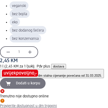
veganski
bez bojila
eko
bez dodanog šećera
bez konzervansa
2,45 KM
1 l (2,45 KM za 1 l)
uklj. Pdv plus
dostava
dm stalna cijena
nije povećana od 31.03.2025.
Dodati u korpu
Trenutno nije dostupno online
Provjerite dostupnost u dm trgovini