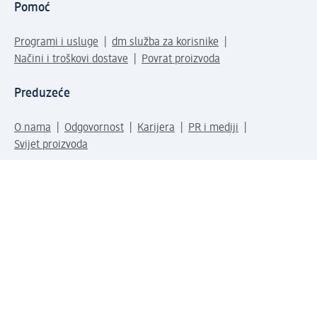
Pomoć
Programi i usluge
dm služba za korisnike
Načini i troškovi dostave
Povrat proizvoda
Preduzeće
O nama
Odgovornost
Karijera
PR i mediji
Svijet proizvoda
dm Svijet