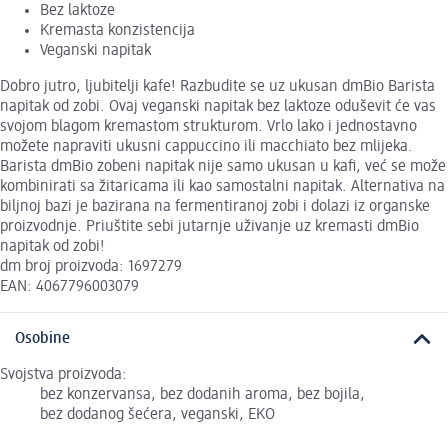
Bez laktoze
Kremasta konzistencija
Veganski napitak
Dobro jutro, ljubitelji kafe! Razbudite se uz ukusan dmBio Barista
napitak od zobi. Ovaj veganski napitak bez laktoze oduševit će vas
svojom blagom kremastom strukturom. Vrlo lako i jednostavno
možete napraviti ukusni cappuccino ili macchiato bez mlijeka.
Barista dmBio zobeni napitak nije samo ukusan u kafi, već se može
kombinirati sa žitaricama ili kao samostalni napitak. Alternativa na
biljnoj bazi je bazirana na fermentiranoj zobi i dolazi iz organske
proizvodnje. Priuštite sebi jutarnje uživanje uz kremasti dmBio
napitak od zobi!
dm broj proizvoda: 1697279
EAN: 4067796003079
Osobine
Svojstva proizvoda:
bez konzervansa, bez dodanih aroma, bez bojila,
bez dodanog šećera, veganski, EKO