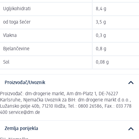
Ugljikohidrati
8,4 g
od toga šećer
3,5 g
Vlakna
0,3 g
Bjelančevine
0,8 g
Sol
0,08 g
Proizvođač/Uvoznik
Proizvođač: dm-drogerie markt, Am dm-Platz 1, DE-76227
Karlsruhe, Njemačka Uvoznik za BiH: dm drogerie markt d.o.o.,
Lužansko polje 40b, 71210 Ilidža; Tel.: 0800 26586, Fax.: 033 778
400 service@dm.de
Zemlja porijekla