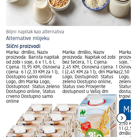
Biljni napitak kao alternativa
Re
Alternative mlijeku
Be
Slični proizvodi
Marka: dmBio; Naziv
Marka: dmBio; Naziv
Marka: d
proizvoda: Barista napitak
proizvoda: Napitak od zobi
proizvoda
od zobi i soje, 6 x 1 l, 6 l;
bez šećera, 1 l; Cijena:
soje, 1 l
Cijena: 13,95 KM; Osnovna
2,45 KM; Osnovna cijena: 1
Osnovna c
cijena: 6 l (2,33 KM za 1 l);
l (2,45 KM za 1 l); dm Marka
(2,50 KM
Dostupno samo online
Logo; Dostupnost: Status
Logo; Do
Logo, dm Marka Logo;
zeleno Dostupno online,
zeleno D
Dostupnost: Status zeleno
Status sivo Provjerite
Status si
Dostupno online, Status
dostupnost u Vašoj dm
dostupno
crveno Dostupno samo
trgovini
online
2,50 KM
1 l (2,50
dmBio
Na