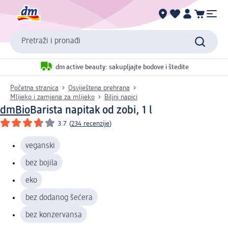
Pretraži i pronađi
dm active beauty: sakupljajte bodove i štedite
Početna stranica
Osviještena prehrana
Mlijeko i zamjena za mlijeko
Biljni napici
dmBio
Barista napitak od zobi, 1 l
3.7
(
234 recenzije
)
veganski
bez bojila
eko
bez dodanog šećera
bez konzervansa