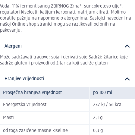
Voda, 11% fermentisanog ZBIRNOG Zrna*, suncokretovo ulje*,
regulatori kiselosti: kalijum karbonati, natrijum citrati. ​ Molimo
obratite pažnju na napomene o alergenima. Sastojci navedeni na
našoj Online shop stranici mogu se razlikovati od onih na
pakovanju.
Alergeni
Može sadržavati tragove: soja i derivati soje Sadrži: žitarice koje
sadrže gluten i proizvodi od žitarica koji sadrže gluten
Hranjive vrijednosti
Prosječna hranjiva vrijednost
po 100 ml
Energetska vrijednost
237 kJ / 56 kcal
Masti
2,1 g
od toga zasićene masne kiseline
0,3 g