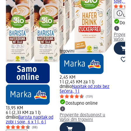
soje, 1 l
Uput
Dostu
Provjeri
Vašoj dm
trgovini
2,45 KM
1 l (2,45 KM za 1 l)
dmBio
Napitak od zobi bez
šećera, 1 l
(159)
Dostupno online
13,95 KM
6 l (2,33 KM za 1 l)
Provjerite dostupnost u
dmBio
Barista napitak od
Vašoj dm trgovini
zobi i soje, 6 x 1 l, 6 l
(88)