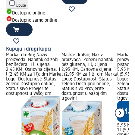
Upute
Dostupno online
Dostupno samo online
Kupuju i drugi kupci
Marka: dmBio; Naziv
Marka: dmBio; Naziv
Marka: d
proizvoda: Napitak od zobi
proizvoda: Zobeni napitak
proizvoda
bez šećera, 1 l; Cijena:
bez glutena, 1 l; Cijena:
pistacije,
2,45 KM; Osnovna cijena: 1
2,95 KM; Osnovna cijena: 1
5,95 KM;
l (2,45 KM za 1 l); dm Marka
l (2,95 KM za 1 l); dm Marka
l (5,95 K
Logo; Dostupnost: Status
Logo; Dostupnost: Status
Logo; Do
zeleno Dostupno online,
zeleno Dostupno online,
zeleno D
Status sivo Provjerite
Status sivo Provjerite
Status si
dostupnost u Vašoj dm
dostupnost u Vašoj dm
dostupno
trgovini
trgovini
5,95 KM
1 l (5,95
dmBio
Na