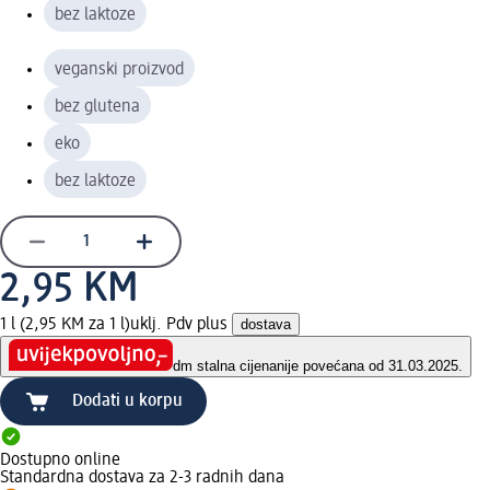
bez laktoze
veganski proizvod
bez glutena
eko
bez laktoze
2,95 KM
1 l (2,95 KM za 1 l)
uklj. Pdv plus
dostava
dm stalna cijena
nije povećana od 31.03.2025.
Dodati u korpu
Dostupno online
Standardna dostava za 2-3 radnih dana