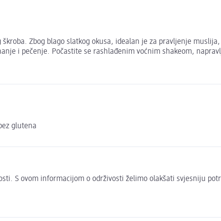
škroba. Zbog blago slatkog okusa, idealan je za pravljenje muslija, 
hanje i pečenje. Počastite se rashlađenim voćnim shakeom, naprav
 bez glutena
ivosti. S ovom informacijom o održivosti želimo olakšati svjesniju pot