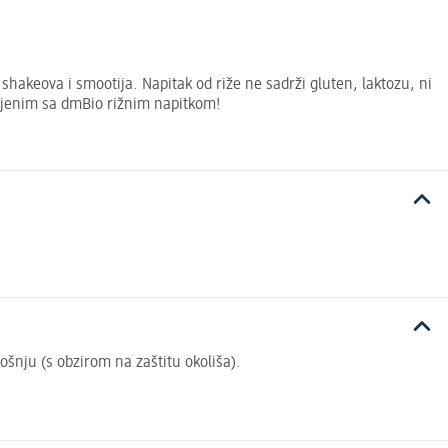
shakeova i smootija. Napitak od riže ne sadrži gluten, laktozu, ni
ljenim sa dmBio rižnim napitkom!
rošnju (s obzirom na zaštitu okoliša).