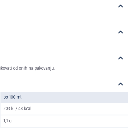
likovati od onih na pakovanju.
po 100 ml
203 kJ / 48 kcal
1,1 g