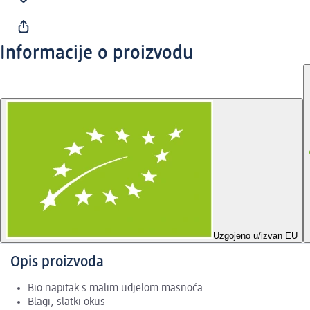
Informacije o proizvodu
Uzgojeno u/izvan EU
Opis proizvoda
Bio napitak s malim udjelom masnoća
Blagi, slatki okus