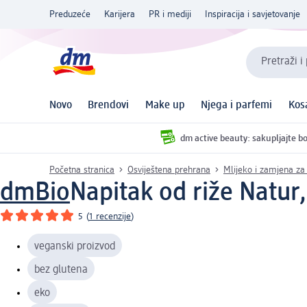
Preduzeće
Karijera
PR i mediji
Inspiracija i savjetovanje
Pretraži i
Novo
Brendovi
Make up
Njega i parfemi
Kos
dm active beauty: sakupljajte bo
Početna stranica
Osviještena prehrana
Mlijeko i zamjena za
dmBio
Napitak od riže Natur, 
5
(
1 recenzije
)
veganski proizvod
bez glutena
eko