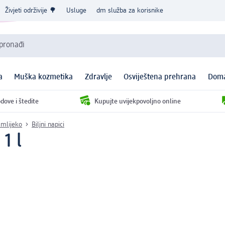
Živjeti održivije 🌳
Usluge
dm služba za korisnike
 pronađi
a
Muška kozmetika
Zdravlje
Osviještena prehrana
Doma
dove i štedite
Kupujte uvijekpovoljno online
 mlijeko
Biljni napici
1 l