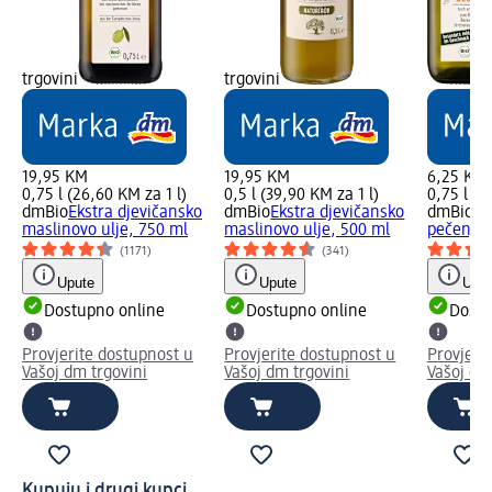
trgovini
trgovini
19,95 KM
19,95 KM
6,25 KM
0,75 l (26,60 KM za 1 l)
0,5 l (39,90 KM za 1 l)
0,75 l (8
dmBio
Ekstra djevičansko
dmBio
Ekstra djevičansko
dmBio
Su
maslinovo ulje, 750 ml
maslinovo ulje, 500 ml
pečenje,
(1171)
(341)
Upute
Upute
Uput
Dostupno online
Dostupno online
Dostu
Provjerite dostupnost u
Provjerite dostupnost u
Provjeri
Vašoj dm trgovini
Vašoj dm trgovini
Vašoj dm
Kupuju i drugi kupci