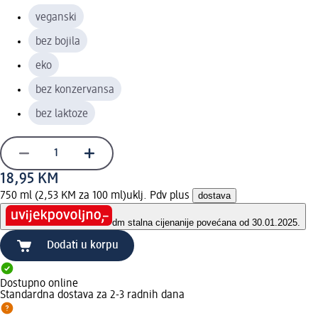
veganski
bez bojila
eko
bez konzervansa
bez laktoze
18,95 KM
750 ml (2,53 KM za 100 ml)
uklj. Pdv plus
dostava
dm stalna cijena
nije povećana od 30.01.2025.
Dodati u korpu
Dostupno online
Standardna dostava za 2-3 radnih dana