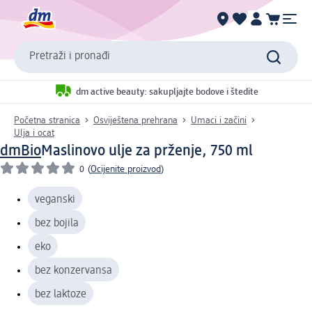
Pretraži i pronađi
dm active beauty: sakupljajte bodove i štedite
Početna stranica
Osviještena prehrana
Umaci i začini
Ulja i ocat
dmBio
Maslinovo ulje za prženje, 750 ml
0
(
Ocijenite proizvod
)
veganski
bez bojila
eko
bez konzervansa
bez laktoze