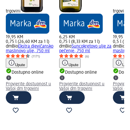
trgovini
trgovini
19,95 KM
6,25 KM
19,95 K
0,75 l (26,60 KM za 1 l)
0,75 l (8,33 KM za 1 l)
0,5 l (39
dmBio
Ekstra djevičansko
dmBio
Suncokretovo ulje za
dmBio
Ek
maslinovo ulje, 750 ml
pečenje, 750 ml
maslinov
(1171)
(6)
Upute
Upute
Uput
Dostupno online
Dostupno online
Dostu
Provjerite dostupnost u
Provjerite dostupnost u
Provjeri
Vašoj dm trgovini
Vašoj dm trgovini
Vašoj dm