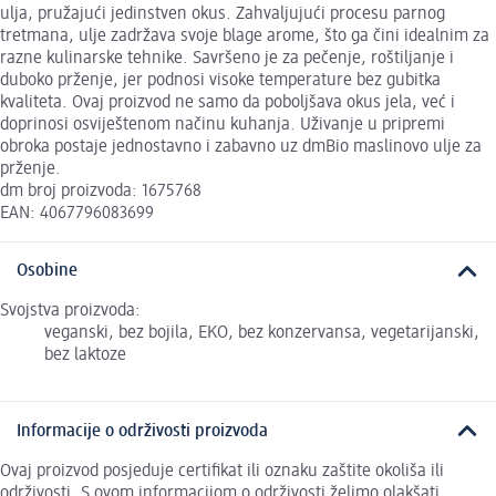
ulja, pružajući jedinstven okus. Zahvaljujući procesu parnog
tretmana, ulje zadržava svoje blage arome, što ga čini idealnim za
razne kulinarske tehnike. Savršeno je za pečenje, roštiljanje i
duboko prženje, jer podnosi visoke temperature bez gubitka
kvaliteta. Ovaj proizvod ne samo da poboljšava okus jela, već i
doprinosi osviještenom načinu kuhanja. Uživanje u pripremi
obroka postaje jednostavno i zabavno uz dmBio maslinovo ulje za
prženje.
dm broj proizvoda: 1675768
EAN: 4067796083699
Osobine
Svojstva proizvoda:
veganski, bez bojila, EKO, bez konzervansa, vegetarijanski,
bez laktoze
Informacije o održivosti proizvoda
Ovaj proizvod posjeduje certifikat ili oznaku zaštite okoliša ili
održivosti. S ovom informacijom o održivosti želimo olakšati