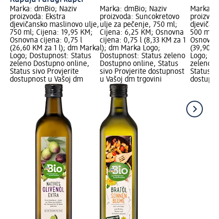
Marka: dmBio; Naziv
Marka: dmBio; Naziv
Marka: d
proizvoda: Ekstra
proizvoda: Suncokretovo
proizvod
djevičansko maslinovo ulje,
ulje za pečenje, 750 ml;
djevičan
750 ml; Cijena: 19,95 KM;
Cijena: 6,25 KM; Osnovna
500 ml; 
Osnovna cijena: 0,75 l
cijena: 0,75 l (8,33 KM za 1
Osnovna 
(26,60 KM za 1 l); dm Marka
l); dm Marka Logo;
(39,90 K
Logo; Dostupnost: Status
Dostupnost: Status zeleno
Logo; Do
zeleno Dostupno online,
Dostupno online, Status
zeleno D
Status sivo Provjerite
sivo Provjerite dostupnost
Status si
dostupnost u Vašoj dm
u Vašoj dm trgovini
dostupno