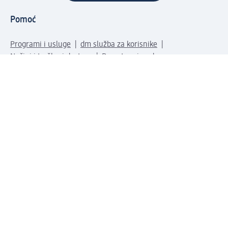
Pomoć
Programi i usluge
dm služba za korisnike
Načini i troškovi dostave
Povrat proizvoda
Preduzeće
O nama
Odgovornost
Karijera
PR i mediji
Svijet proizvoda
dm Svijet