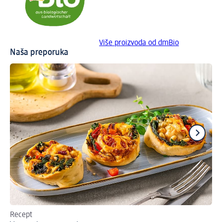
Više proizvoda od dmBio
Naša preporuka
Recept
Re