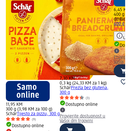
6,45 KM
400 g (1,
dmBio
Nj
400 g
Uput
Dostu
Provjeri
Vašoj dm
7,30 KM
0,3 kg (24,33 KM za 1 kg)
Schär
Prezla bez glutena,
300 g
(3)
11,95 KM
Dostupno online
300 g (3,98 KM za 100 g)
Schär
Tijesto za pizzu, 300 g
Provjerite dostupnost u
(9)
Vašoj dm trgovini
Dostupno online