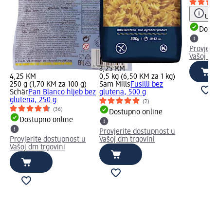
Uput
Dostu
Provjeri
Vašoj dm
3,25 KM
4,25 KM
0,5 kg (6,50 KM za 1 kg)
250 g (1,70 KM za 100 g)
Sam Mills
Fusilli bez
Schär
Pan Blanco hljeb bez
glutena, 500 g
glutena, 250 g
(2)
(36)
Dostupno online
Dostupno online
Provjerite dostupnost u
Provjerite dostupnost u
Vašoj dm trgovini
Vašoj dm trgovini