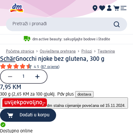
Pretraži i pronađi
dm active beauty: sakupljajte bodove i štedite
Početna stranica
Osviještena prehrana
Prilozi
Tjestenina
Schär
Gnocchi njoke bez glutena, 300 g
4.5
(
87 ocjena
)
7,95 KM
300 g (2,65 KM za 100 g)
uklj. Pdv plus
dostava
dm stalna cijena
nije povećana od 15.11.2024.
Dodati u korpu
Dostupno online