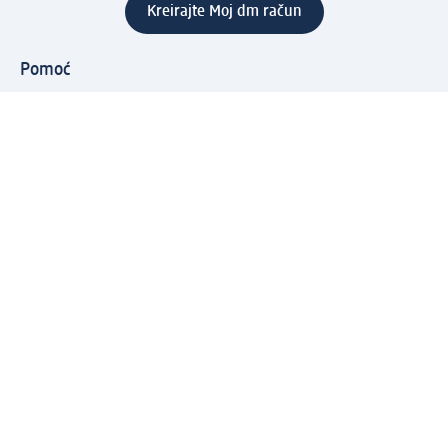
Kreirajte Moj dm račun
Pomoć
Programi i usluge
dm služba za korisnike
Načini i troškovi dostave
Povrat proizvoda
Preduzeće
O nama
Odgovornost
Karijera
PR i mediji
Svijet proizvoda
dm Svijet