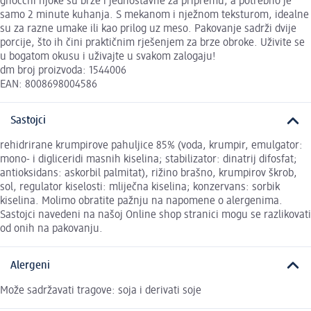
gnocchi njoke su brze i jednostavne za pripremu, a potrebno je
samo 2 minute kuhanja. S mekanom i nježnom teksturom, idealne
su za razne umake ili kao prilog uz meso. Pakovanje sadrži dvije
porcije, što ih čini praktičnim rješenjem za brze obroke. Uživite se
u bogatom okusu i uživajte u svakom zalogaju!
dm broj proizvoda: 1544006
EAN: 8008698004586
Sastojci
rehidrirane krumpirove pahuljice 85% (voda, krumpir, emulgator:
mono- i digliceridi masnih kiselina; stabilizator: dinatrij difosfat;
antioksidans: askorbil palmitat), rižino brašno, krumpirov škrob,
sol, regulator kiselosti: mliječna kiselina; konzervans: sorbik
kiselina. Molimo obratite pažnju na napomene o alergenima.
Sastojci navedeni na našoj Online shop stranici mogu se razlikovati
od onih na pakovanju.
Alergeni
Može sadržavati tragove: soja i derivati soje