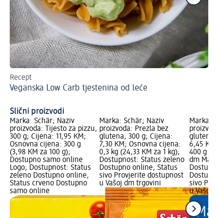
Recept
Is
Veganska Low Carb tjestenina od leće
Slični proizvodi
Marka: Schär; Naziv
Marka: Schär; Naziv
Marka: d
proizvoda: Tijesto za pizzu,
proizvoda: Prezla bez
proizvod
300 g; Cijena: 11,95 KM;
glutena, 300 g; Cijena:
glutena,
Osnovna cijena: 300 g
7,30 KM; Osnovna cijena:
6,45 KM;
(3,98 KM za 100 g);
0,3 kg (24,33 KM za 1 kg);
400 g (1,
Dostupno samo online
Dostupnost: Status zeleno
dm Mark
Logo; Dostupnost: Status
Dostupno online, Status
Dostupno
zeleno Dostupno online,
sivo Provjerite dostupnost
Dostupno
Status crveno Dostupno
u Vašoj dm trgovini
sivo Pro
samo online
u Vašoj 