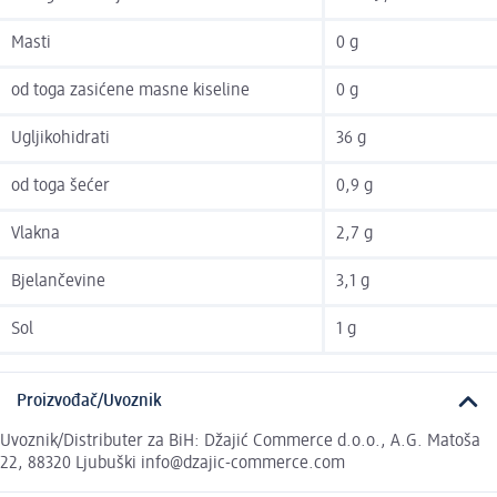
Masti
0 g
od toga zasićene masne kiseline
0 g
Ugljikohidrati
36 g
od toga šećer
0,9 g
Vlakna
2,7 g
Bjelančevine
3,1 g
Sol
1 g
Proizvođač/Uvoznik
Uvoznik/Distributer za BiH: Džajić Commerce d.o.o., A.G. Matoša
22, 88320 Ljubuški info@dzajic-commerce.com