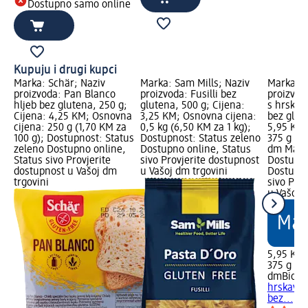
Dostupno samo online
Kupuju i drugi kupci
Marka: Schär; Naziv
Marka: Sam Mills; Naziv
Marka: d
proizvoda: Pan Blanco
proizvoda: Fusilli bez
proizvod
hljeb bez glutena, 250 g;
glutena, 500 g; Cijena:
s hrskav
Cijena: 4,25 KM; Osnovna
3,25 KM; Osnovna cijena:
bez glut
cijena: 250 g (1,70 KM za
0,5 kg (6,50 KM za 1 kg);
5,95 KM;
100 g); Dostupnost: Status
Dostupnost: Status zeleno
375 g (1,
zeleno Dostupno online,
Dostupno online, Status
dm Mark
Status sivo Provjerite
sivo Provjerite dostupnost
Dostupno
dostupnost u Vašoj dm
u Vašoj dm trgovini
Dostupno
trgovini
sivo Pro
u Vašoj 
5,95 KM
375 g (1,
dmBio
Čo
hrskavim
bez..., 3