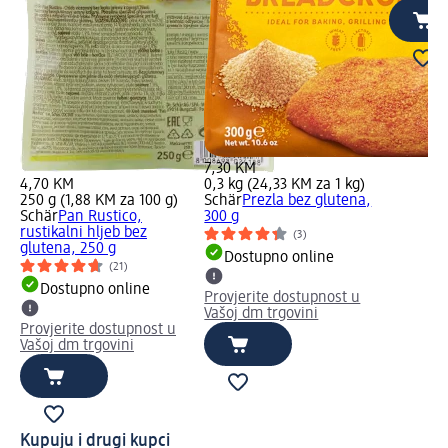
7,30 KM
4,70 KM
0,3 kg (24,33 KM za 1 kg)
250 g (1,88 KM za 100 g)
Schär
Prezla bez glutena,
Schär
Pan Rustico,
300 g
rustikalni hljeb bez
(3)
glutena, 250 g
Dostupno online
(21)
Dostupno online
Provjerite dostupnost u
Vašoj dm trgovini
Provjerite dostupnost u
Vašoj dm trgovini
Kupuju i drugi kupci