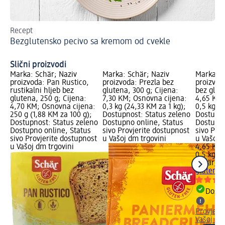
Recept
Re
Bezglutensko pecivo sa kremom od cvekle
Be
Slični proizvodi
Marka: Schär; Naziv
Marka: Schär; Naziv
Marka: S
proizvoda: Pan Rustico,
proizvoda: Prezla bez
proizvoda
rustikalni hljeb bez
glutena, 300 g; Cijena:
bez glut
glutena, 250 g; Cijena:
7,30 KM; Osnovna cijena:
4,65 KM;
4,70 KM; Osnovna cijena:
0,3 kg (24,33 KM za 1 kg);
0,5 kg (9
250 g (1,88 KM za 100 g);
Dostupnost: Status zeleno
Dostupno
Dostupnost: Status zeleno
Dostupno online, Status
Dostupno
Dostupno online, Status
sivo Provjerite dostupnost
sivo Pro
sivo Provjerite dostupnost
u Vašoj dm trgovini
u Vašoj 
u Vašoj dm trgovini
4,65 KM
0,5 kg (9
Schär
Mix
glutena,
Dostu
Provjeri
Vašoj dm