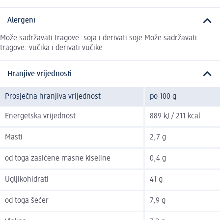
Alergeni
Može sadržavati tragove: soja i derivati soje Može sadržavati
tragove: vučika i derivati vučike
Hranjive vrijednosti
Prosječna hranjiva vrijednost
po 100 g
Energetska vrijednost
889 kJ / 211 kcal
Masti
2,7 g
od toga zasićene masne kiseline
0,4 g
Ugljikohidrati
41 g
od toga šećer
7,9 g