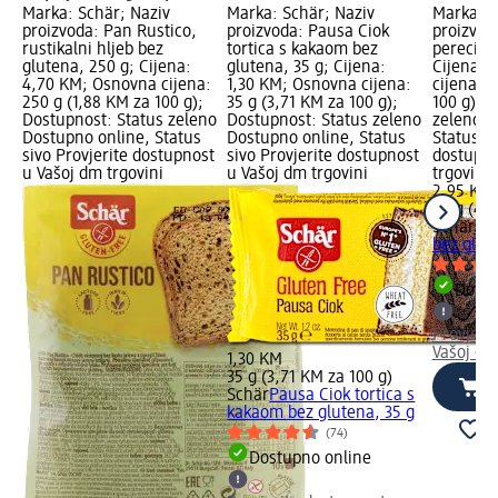
Marka: Schär; Naziv
Marka: Schär; Naziv
Marka: S
proizvoda: Pan Rustico,
proizvoda: Pausa Ciok
proizvoda
rustikalni hljeb bez
tortica s kakaom bez
pereci b
glutena, 250 g; Cijena:
glutena, 35 g; Cijena:
Cijena: 
4,70 KM; Osnovna cijena:
1,30 KM; Osnovna cijena:
cijena: 
250 g (1,88 KM za 100 g);
35 g (3,71 KM za 100 g);
100 g); 
Dostupnost: Status zeleno
Dostupnost: Status zeleno
zeleno D
Dostupno online, Status
Dostupno online, Status
Status si
sivo Provjerite dostupnost
sivo Provjerite dostupnost
dostupno
u Vašoj dm trgovini
u Vašoj dm trgovini
trgovini
2,95 KM
60 g (4,
Schär
Sal
bez glut
Dostu
Provjeri
Vašoj dm
1,30 KM
35 g (3,71 KM za 100 g)
Schär
Pausa Ciok tortica s
kakaom bez glutena, 35 g
(74)
Dostupno online