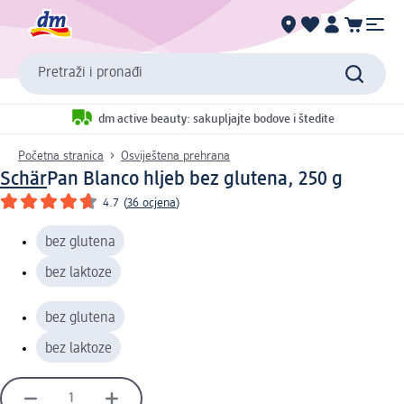
Pretraži i pronađi
dm active beauty: sakupljajte bodove i štedite
Početna stranica
Osviještena prehrana
Schär
Pan Blanco hljeb bez glutena, 250 g
4.7
(
36 ocjena
)
bez glutena
bez laktoze
bez glutena
bez laktoze