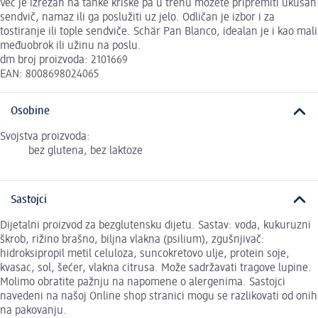
Već je izrezan na tanke kriške pa u trenu možete pripremiti ukusan
sendvič, namaz ili ga poslužiti uz jelo. Odličan je izbor i za
tostiranje ili tople sendviče. Schär Pan Blanco, idealan je i kao mali
međuobrok ili užinu na poslu.
dm broj proizvoda: 2101669
EAN: 8008698024065
Osobine
Svojstva proizvoda:
bez glutena, bez laktoze
Sastojci
Dijetalni proizvod za bezglutensku dijetu. Sastav: voda, kukuruzni
škrob, rižino brašno, biljna vlakna (psilium), zgušnjivač:
hidroksipropil metil celuloza, suncokretovo ulje, protein soje,
kvasac, sol, šećer, vlakna citrusa. Može sadržavati tragove lupine.
Molimo obratite pažnju na napomene o alergenima. Sastojci
navedeni na našoj Online shop stranici mogu se razlikovati od onih
na pakovanju.