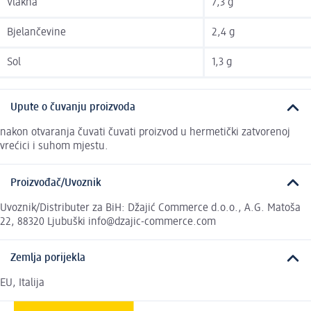
Vlakna
7,3 g
Bjelančevine
2,4 g
Sol
1,3 g
Upute o čuvanju proizvoda
nakon otvaranja čuvati čuvati proizvod u hermetički zatvorenoj
vrećici i suhom mjestu.
Proizvođač/Uvoznik
Uvoznik/Distributer za BiH: Džajić Commerce d.o.o., A.G. Matoša
22, 88320 Ljubuški info@dzajic-commerce.com
Zemlja porijekla
EU, Italija