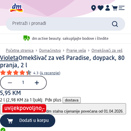
Pretraži i pronađi
dm active beauty: sakupljajte bodove i štedite
Početna stranica
Domaćinstvo
Pranje veša
Omekšivači za veš
Violeta
Omekšivač za veš Paradise, doypack, 80
pranja, 2 l
4.3
(
4 recenzije
)
5,95 KM
2 l (2,98 KM za 1 l)
uklj. Pdv plus
dostava
dm stalna cijena
nije povećana od 01.04.2026.
Dodati u korpu