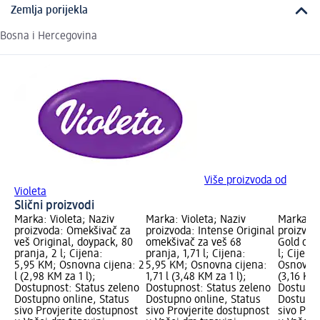
Zemlja porijekla
Bosna i Hercegovina
Više proizvoda od
Violeta
Slični proizvodi
Marka: Violeta; Naziv
Marka: Violeta; Naziv
Marka: V
proizvoda: Omekšivač za
proizvoda: Intense Original
proizvod
veš Original, doypack, 80
omekšivač za veš 68
Gold ome
pranja, 2 l; Cijena:
pranja, 1,71 l; Cijena:
l; Cijena
5,95 KM; Osnovna cijena: 2
5,95 KM; Osnovna cijena:
Osnovna 
l (2,98 KM za 1 l);
1,71 l (3,48 KM za 1 l);
(3,16 KM 
Dostupnost: Status zeleno
Dostupnost: Status zeleno
Dostupno
Dostupno online, Status
Dostupno online, Status
Dostupno
sivo Provjerite dostupnost
sivo Provjerite dostupnost
sivo Pro