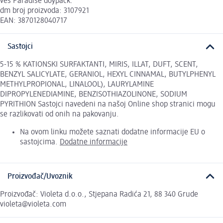
veš Paradise doypack.
dm broj proizvoda: 3107921
EAN: 3870128040717
Sastojci
5-15 % KATIONSKI SURFAKTANTI, MIRIS, ILLAT, DUFT, SCENT,
BENZYL SALICYLATE, GERANIOL, HEXYL CINNAMAL, BUTYLPHENYL
METHYLPROPIONAL, LINALOOL), LAURYLAMINE
DIPROPYLENEDIAMINE, BENZISOTHIAZOLINONE, SODIUM
PYRITHION Sastojci navedeni na našoj Online shop stranici mogu
se razlikovati od onih na pakovanju.
Na ovom linku možete saznati dodatne informacije EU o
sastojcima.
Dodatne informacije
Proizvođač/Uvoznik
Proizvođač: Violeta d.o.o., Stjepana Radića 21, 88 340 Grude
violeta@violeta.com