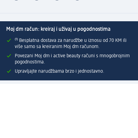
Moj dm račun: kreiraj i uživaj u pogodnostima
⁽¹⁾ Besplatna dostava za narudžbe u iznosu od 70 KM ili
više samo sa kreiranim Moj dm računom.
Povezani Moj dm i active beauty računi s mnogobrojnim
pogodnostima.
Upravljajte narudžbama brzo i jednostavno.
Kreirajte Moj dm račun
Pomoć
Programi i usluge
dm služba za korisnike
Načini i troškovi dostave
Povrat proizvoda