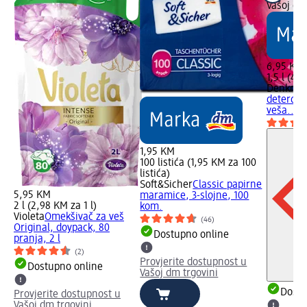
Vašoj dm
6,95 KM
1,5 l (4,6
Denkmit
deterdže
veša..., 1
1,95 KM
100 listića (1,95 KM za 100
listića)
Soft&Sicher
Classic papirne
5,95 KM
maramice, 3-slojne, 100
2 l (2,98 KM za 1 l)
kom.
Violeta
Omekšivač za veš
(46)
Original, doypack, 80
Dostupno online
pranja, 2 l
(2)
Provjerite dostupnost u
Dostupno online
Vašoj dm trgovini
Dostu
Provjerite dostupnost u
Vašoj dm trgovini