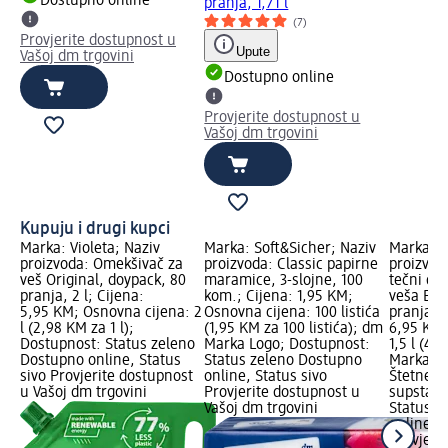
Dostupno online
pranja, 1,71 l
(7)
Provjerite dostupnost u
Upute
Vašoj dm trgovini
Dostupno online
Provjerite dostupnost u
Vašoj dm trgovini
Kupuju i drugi kupci
Marka: Violeta; Naziv
Marka: Soft&Sicher; Naziv
Marka: D
proizvoda: Omekšivač za
proizvoda: Classic papirne
proizvod
veš Original, doypack, 80
maramice, 3-slojne, 100
tečni de
pranja, 2 l; Cijena:
kom.; Cijena: 1,95 KM;
veša Blo
5,95 KM; Osnovna cijena: 2
Osnovna cijena: 100 listića
pranja, 1
l (2,98 KM za 1 l);
(1,95 KM za 100 listića); dm
6,95 KM;
Dostupnost: Status zeleno
Marka Logo; Dostupnost:
1,5 l (4,
Dostupno online, Status
Status zeleno Dostupno
Marka Lo
sivo Provjerite dostupnost
online, Status sivo
Štetne, 
u Vašoj dm trgovini
Provjerite dostupnost u
supstanc
Vašoj dm trgovini
Status z
online, S
Provjeri