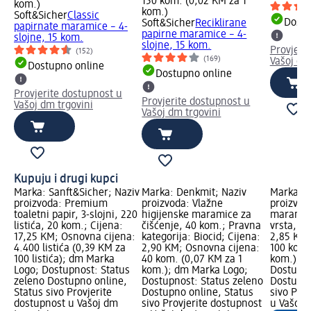
150 kom. (0,02 KM za 1
kom.)
kom.)
Soft&Sicher
Classic
Dostu
Soft&Sicher
Reciklirane
papirnate maramice – 4-
papirne maramice – 4-
slojne, 15 kom.
slojne, 15 kom.
Provjeri
(152)
(169)
Vašoj dm
Dostupno online
Dostupno online
Provjerite dostupnost u
Provjerite dostupnost u
Vašoj dm trgovini
Vašoj dm trgovini
Kupuju i drugi kupci
Marka: Sanft&Sicher; Naziv
Marka: Denkmit; Naziv
Marka: S
proizvoda: Premium
proizvoda: Vlažne
proizvod
toaletni papir, 3-slojni, 220
higijenske maramice za
maramice
listića, 20 kom.; Cijena:
čišćenje, 40 kom.; Pravna
vrsta, 10
17,25 KM; Osnovna cijena:
kategorija: Biocid; Cijena:
2,85 KM;
4.400 listića (0,39 KM za
2,90 KM; Osnovna cijena:
100 kom.
100 listića); dm Marka
40 kom. (0,07 KM za 1
kom.); d
Logo; Dostupnost: Status
kom.); dm Marka Logo;
Dostupno
zeleno Dostupno online,
Dostupnost: Status zeleno
Dostupno
Status sivo Provjerite
Dostupno online, Status
sivo Pro
dostupnost u Vašoj dm
sivo Provjerite dostupnost
u Vašoj 