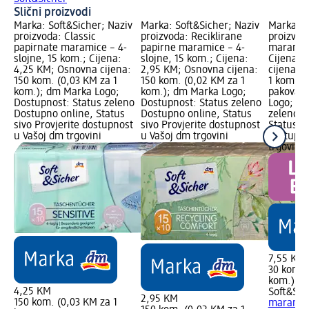
Slični proizvodi
Marka: Soft&Sicher; Naziv
Marka: Soft&Sicher; Naziv
Marka: S
proizvoda: Classic
proizvoda: Reciklirane
proizvod
papirnate maramice – 4-
papirne maramice – 4-
maramice
slojne, 15 kom.; Cijena:
slojne, 15 kom.; Cijena:
Cijena: 
4,25 KM; Osnovna cijena:
2,95 KM; Osnovna cijena:
cijena: 
150 kom. (0,03 KM za 1
150 kom. (0,02 KM za 1
1 kom.); 
kom.); dm Marka Logo;
kom.); dm Marka Logo;
pakovanj
Dostupnost: Status zeleno
Dostupnost: Status zeleno
Logo; Do
Dostupno online, Status
Dostupno online, Status
zeleno D
sivo Provjerite dostupnost
sivo Provjerite dostupnost
Status si
u Vašoj dm trgovini
u Vašoj dm trgovini
dostupno
trgovini
7,55 KM
30 kom. 
kom.)
4,25 KM
Soft&Sic
2,95 KM
150 kom. (0,03 KM za 1
maramice