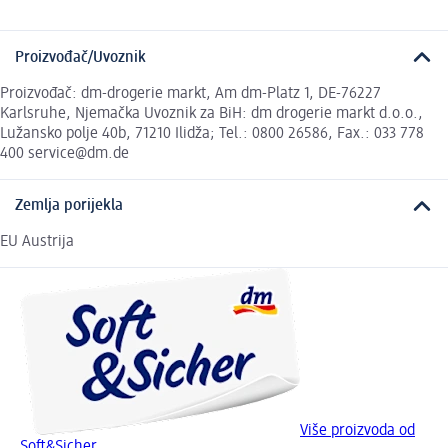
Proizvođač/Uvoznik
Proizvođač: dm-drogerie markt, Am dm-Platz 1, DE-76227
Karlsruhe, Njemačka Uvoznik za BiH: dm drogerie markt d.o.o.,
Lužansko polje 40b, 71210 Ilidža; Tel.: 0800 26586, Fax.: 033 778
400 service@dm.de
Zemlja porijekla
EU Austrija
Više proizvoda od
Soft&Sicher