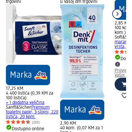
trgovini
u Vašoj dm trgovini
2,85 KM
100 kom.
kom.)
Soft&Sic
maramice
vrsta, 1
Dostu
Provjeri
Vašoj dm
17,25 KM
4.400 listića (0,39 KM za
100 listića)
+ 1 dodatna veličina
Sanft&Sicher
Premium
toaletni papir, 3-slojni, 220
listića, 20 kom.
(253)
2,90 KM
40 kom. (0,07 KM za 1
Dostupno online