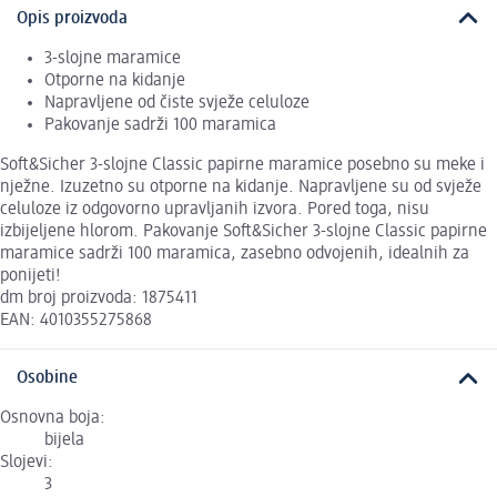
Opis proizvoda
3-slojne maramice
Otporne na kidanje
Napravljene od čiste svježe celuloze
Pakovanje sadrži 100 maramica
Soft&Sicher 3-slojne Classic papirne maramice posebno su meke i
nježne. Izuzetno su otporne na kidanje. Napravljene su od svježe
celuloze iz odgovorno upravljanih izvora. Pored toga, nisu
izbijeljene hlorom. Pakovanje Soft&Sicher 3-slojne Classic papirne
maramice sadrži 100 maramica, zasebno odvojenih, idealnih za
ponijeti!
dm broj proizvoda: 1875411
EAN: 4010355275868
Osobine
Osnovna boja:
bijela
Slojevi:
3