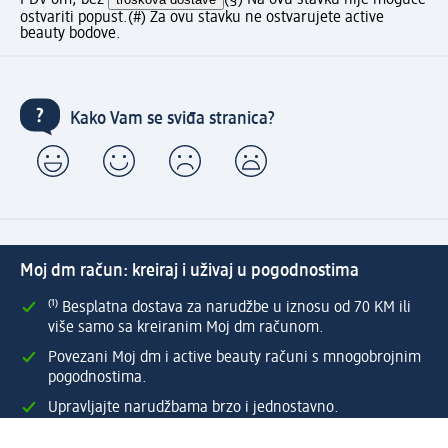
PDV-om, bez
(§) Na ovu stavku nije moguće
ostvariti popust.
(#) Za ovu stavku ne ostvarujete active
beauty bodove.
Kako Vam se sviđa stranica?
Moj dm račun: kreiraj i uživaj u pogodnostima
⁽¹⁾ Besplatna dostava za narudžbe u iznosu od 70 KM ili
više samo sa kreiranim Moj dm računom.
Povezani Moj dm i active beauty računi s mnogobrojnim
pogodnostima.
Upravljajte narudžbama brzo i jednostavno.