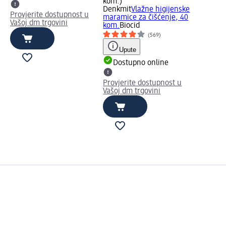
kom.)
Denkmit
Vlažne higijenske
Provjerite dostupnost u
maramice za čišćenje, 40
Vašoj dm trgovini
kom.
Biocid
(569)
Upute
Dostupno online
Provjerite dostupnost u
Vašoj dm trgovini