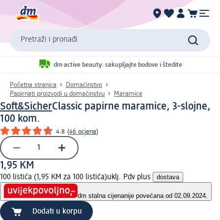
Pretraži i pronađi
dm active beauty: sakupljajte bodove i štedite
Početna stranica
Domaćinstvo
Papirnati proizvodi u domaćinstvu
Maramice
Soft&Sicher
Classic papirne maramice, 3-slojne,
100 kom.
4.8
(
46 ocjena
)
1,95 KM
100 listića (1,95 KM za 100 listića)
uklj. Pdv plus
dostava
dm stalna cijena
nije povećana od 02.09.2024.
Dodati u korpu