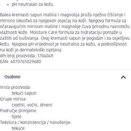
pH neutralan za kožu
Balea kremasti sapun malina i magnolija pruža nježno čišćenje i
mirisno iskustvo za njegovan osjećaj na koži. Njegova formula sa
očaravajućim mirisom maline i magnolije čuva prirodnu ravnotežu
vlažnosti kože. Moisture Care formula za hidrataciju pomaže u
zaštiti od isušivanja. Ovaj kremasti sapun je pogodan i za osjetljivu
kožu. Njegova pH vrijednost je neutralna za kožu, a podnošljivost
na koži je dermatološki ispitana.
dm broj proizvoda: 1704049
EAN: 4070765029680
Osobine
Vrsta proizvoda:
tekući sapun
Grupe mirisa:
cvjetni, voćni, drveni
Područje primjene:
tijelo
Tekstura / konzistencija / nanošenje:
tekuće