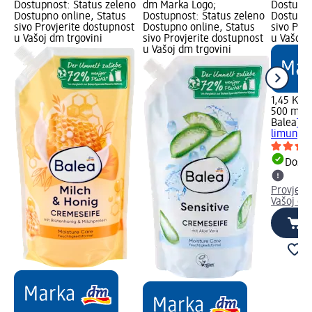
:
Dostupnost: Status zeleno
dm Marka Logo;
Dostupno
Dostupno online, Status
Dostupnost: Status zeleno
Dostupno
sivo Provjerite dostupnost
Dostupno online, Status
sivo Pro
u Vašoj dm trgovini
sivo Provjerite dostupnost
u Vašoj 
u Vašoj dm trgovini
1,45 KM
500 ml (
Balea
Teč
limun, 5
Dostu
Provjeri
Vašoj dm