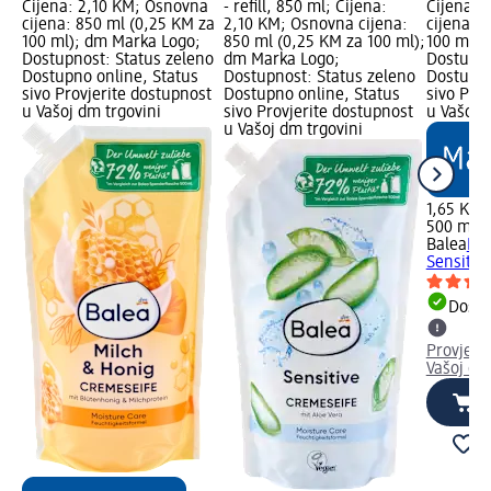
Cijena: 2,10 KM; Osnovna
- refill, 850 ml; Cijena:
Cijena: 
cijena: 850 ml (0,25 KM za
2,10 KM; Osnovna cijena:
cijena: 
100 ml); dm Marka Logo;
850 ml (0,25 KM za 100 ml);
100 ml);
Dostupnost: Status zeleno
dm Marka Logo;
Dostupno
Dostupno online, Status
Dostupnost: Status zeleno
Dostupno
sivo Provjerite dostupnost
Dostupno online, Status
sivo Pro
u Vašoj dm trgovini
sivo Provjerite dostupnost
u Vašoj 
u Vašoj dm trgovini
1,65 KM
500 ml (
Balea
Kre
Sensitiv
Dostu
Provjeri
Vašoj dm