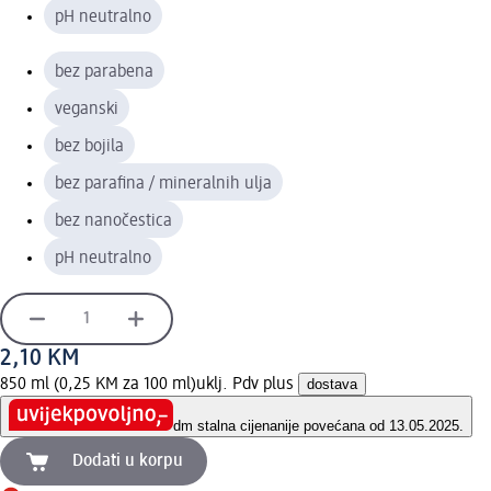
pH neutralno
bez parabena
veganski
bez bojila
bez parafina / mineralnih ulja
bez nanočestica
pH neutralno
2,10 KM
850 ml (0,25 KM za 100 ml)
uklj. Pdv plus
dostava
dm stalna cijena
nije povećana od 13.05.2025.
Dodati u korpu