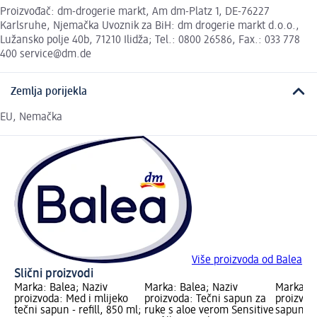
Proizvođač: dm-drogerie markt, Am dm-Platz 1, DE-76227
Karlsruhe, Njemačka Uvoznik za BiH: dm drogerie markt d.o.o.,
Lužansko polje 40b, 71210 Ilidža; Tel.: 0800 26586, Fax.: 033 778
400 service@dm.de
Zemlja porijekla
EU, Nemačka
Više proizvoda od Balea
Slični proizvodi
Marka: Balea; Naziv
Marka: Balea; Naziv
Marka: B
proizvoda: Med i mlijeko
proizvoda: Tečni sapun za
proizvod
tečni sapun - refill, 850 ml;
ruke s aloe verom Sensitive
sapun Se