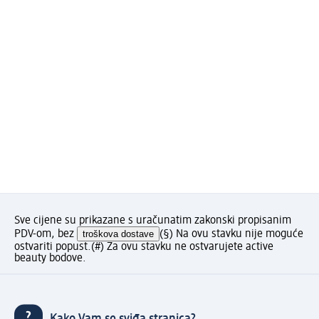
Sve cijene su prikazane s uračunatim zakonski propisanim
PDV-om, bez
troškova dostave
(§) Na ovu stavku nije moguće
ostvariti popust.
(#) Za ovu stavku ne ostvarujete active
beauty bodove.
Kako Vam se sviđa stranica?