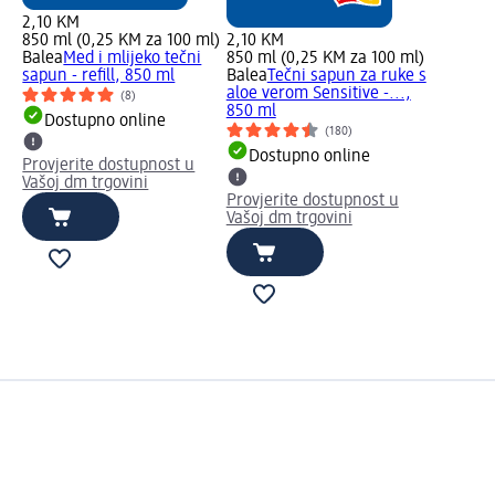
2,10 KM
850 ml (0,25 KM za 100 ml)
2,10 KM
ml)
Balea
Med i mlijeko tečni
850 ml (0,25 KM za 100 ml)
i
sapun - refill, 850 ml
Balea
Tečni sapun za ruke s
aloe verom Sensitive -...,
(8)
850 ml
Dostupno online
(180)
Dostupno online
Provjerite dostupnost u
Vašoj dm trgovini
Provjerite dostupnost u
Vašoj dm trgovini