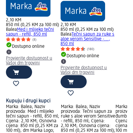
2,10 KM
850 ml (0,25 KM za 100 ml)
2,10 KM
Balea
Med i mlijeko tečni
850 ml (0,25 KM za 100 ml)
sapun - refill, 850 ml
Balea
Tečni sapun za ruke s
aloe verom Sensitive -...,
(8)
850 ml
Dostupno online
(180)
Dostupno online
Provjerite dostupnost u
Vašoj dm trgovini
Provjerite dostupnost u
Vašoj dm trgovini
Kupuju i drugi kupci
Marka: Balea; Naziv
Marka: Balea; Naziv
Marka: B
proizvoda: Med i mlijeko
proizvoda: Tečni sapun za
proizvod
500
tečni sapun - refill, 850 ml;
ruke s aloe verom Sensitive
đumbir i
Cijena: 2,10 KM; Osnovna
- refill, 850 ml; Cijena:
Cijena: 
cijena: 850 ml (0,25 KM za
2,10 KM; Osnovna cijena:
cijena: 
100 ml); dm Marka Logo;
850 ml (0,25 KM za 100 ml);
100 ml);