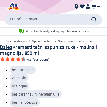
Pretraži i pronađi
dm active beauty: sakupljajte bodove i štedite
Početna stranica
Njega i parfemi
Njega ruku
Tečni sapuni
Balea
Kremasti tečni sapun za ruke - malina i
magnolija, 850 ml
4.5
(
209 ocjena
)
bez parabena
veganski
bez bojila
bez parafina / mineralnih ulja
bez nanočestica