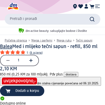
Pretraži i pronađi
dm active beauty: sakupljajte bodove i štedite
Početna stranica
Njega i parfemi
Njega ruku
Tečni sapuni
Balea
Med i mlijeko tečni sapun - refill, 850 ml
5
(
8 ocjena
)
2,10 KM
850 ml (0,25 KM za 100 ml)
uklj. Pdv plus
dostava
dm stalna cijena
nije povećana od 06.10.2025.
Dodati u korpu
Dostupno online