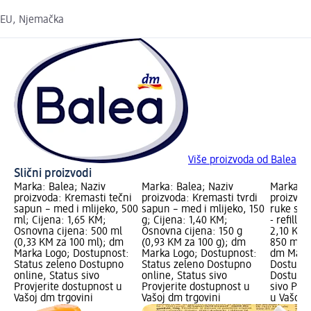
EU, Njemačka
Više proizvoda od Balea
Slični proizvodi
Marka: Balea; Naziv
Marka: Balea; Naziv
Marka: B
proizvoda: Kremasti tečni
proizvoda: Kremasti tvrdi
proizvod
sapun – med i mlijeko, 500
sapun – med i mlijeko, 150
ruke s a
ml; Cijena: 1,65 KM;
g; Cijena: 1,40 KM;
- refill,
Osnovna cijena: 500 ml
Osnovna cijena: 150 g
2,10 KM;
(0,33 KM za 100 ml); dm
(0,93 KM za 100 g); dm
850 ml (
Marka Logo; Dostupnost:
Marka Logo; Dostupnost:
dm Mark
Status zeleno Dostupno
Status zeleno Dostupno
Dostupno
online, Status sivo
online, Status sivo
Dostupno
Provjerite dostupnost u
Provjerite dostupnost u
sivo Pro
Vašoj dm trgovini
Vašoj dm trgovini
u Vašoj 