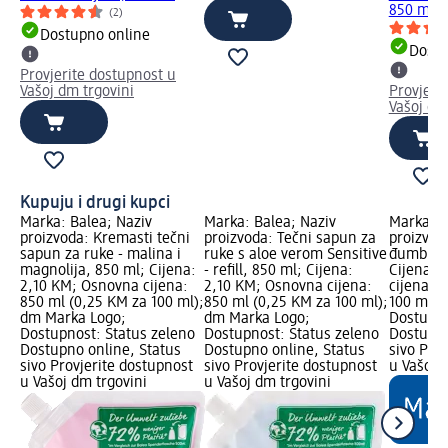
850 ml
(2)
Dostupno online
Dostu
Provjerite dostupnost u
Vašoj dm trgovini
Provjeri
Vašoj dm
Kupuju i drugi kupci
Marka: Balea; Naziv
Marka: Balea; Naziv
Marka: B
proizvoda: Kremasti tečni
proizvoda: Tečni sapun za
proizvod
sapun za ruke - malina i
ruke s aloe verom Sensitive
đumbir i
magnolija, 850 ml; Cijena:
- refill, 850 ml; Cijena:
Cijena: 
2,10 KM; Osnovna cijena:
2,10 KM; Osnovna cijena:
cijena: 
850 ml (0,25 KM za 100 ml);
850 ml (0,25 KM za 100 ml);
100 ml);
dm Marka Logo;
dm Marka Logo;
Dostupno
Dostupnost: Status zeleno
Dostupnost: Status zeleno
Dostupno
Dostupno online, Status
Dostupno online, Status
sivo Pro
sivo Provjerite dostupnost
sivo Provjerite dostupnost
u Vašoj 
u Vašoj dm trgovini
u Vašoj dm trgovini