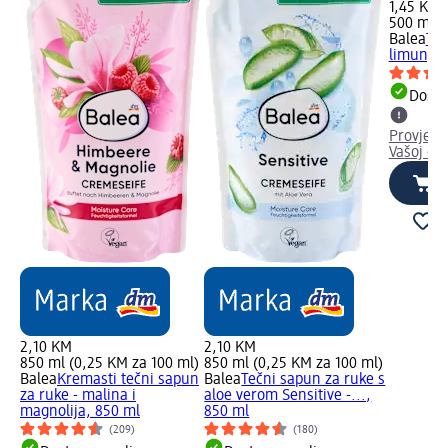
1,45 KM
500 ml (
Balea
Teč
limun, 5
Dostu
Provjeri
Vašoj dm
2,10 KM
2,10 KM
850 ml (0,25 KM za 100 ml)
850 ml (0,25 KM za 100 ml)
Balea
Kremasti tečni sapun
Balea
Tečni sapun za ruke s
za ruke - malina i
aloe verom Sensitive -...,
magnolija, 850 ml
850 ml
(209)
(180)