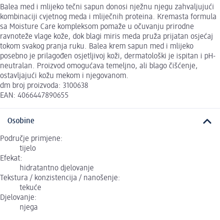
Balea med i mlijeko tečni sapun donosi nježnu njegu zahvaljujući
kombinaciji cvjetnog meda i mliječnih proteina. Kremasta formula
sa Moisture Care kompleksom pomaže u očuvanju prirodne
ravnoteže vlage kože, dok blagi miris meda pruža prijatan osjećaj
tokom svakog pranja ruku. Balea krem sapun med i mlijeko
posebno je prilagođen osjetljivoj koži, dermatološki je ispitan i pH-
neutralan. Proizvod omogućava temeljno, ali blago čišćenje,
ostavljajući kožu mekom i njegovanom.
dm broj proizvoda: 3100638
EAN: 4066447890655
Osobine
Područje primjene:
tijelo
Efekat:
hidratantno djelovanje
Tekstura / konzistencija / nanošenje:
tekuće
Djelovanje:
njega