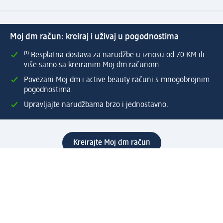
Moj dm račun: kreiraj i uživaj u pogodnostima
⁽¹⁾ Besplatna dostava za narudžbe u iznosu od 70 KM ili
više samo sa kreiranim Moj dm računom.
Povezani Moj dm i active beauty računi s mnogobrojnim
pogodnostima.
Upravljajte narudžbama brzo i jednostavno.
Kreirajte Moj dm račun
Pomoć
Programi i usluge
dm služba za korisnike
Načini i troškovi dostave
Povrat proizvoda