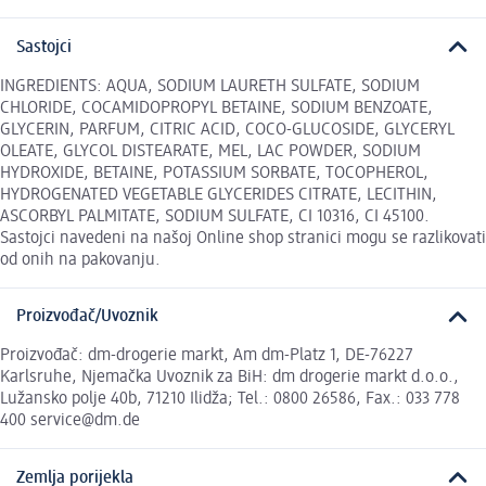
Sastojci
INGREDIENTS: AQUA, SODIUM LAURETH SULFATE, SODIUM
CHLORIDE, COCAMIDOPROPYL BETAINE, SODIUM BENZOATE,
GLYCERIN, PARFUM, CITRIC ACID, COCO-GLUCOSIDE, GLYCERYL
OLEATE, GLYCOL DISTEARATE, MEL, LAC POWDER, SODIUM
HYDROXIDE, BETAINE, POTASSIUM SORBATE, TOCOPHEROL,
HYDROGENATED VEGETABLE GLYCERIDES CITRATE, LECITHIN,
ASCORBYL PALMITATE, SODIUM SULFATE, CI 10316, CI 45100.
Sastojci navedeni na našoj Online shop stranici mogu se razlikovati
od onih na pakovanju.
Proizvođač/Uvoznik
Proizvođač: dm-drogerie markt, Am dm-Platz 1, DE-76227
Karlsruhe, Njemačka Uvoznik za BiH: dm drogerie markt d.o.o.,
Lužansko polje 40b, 71210 Ilidža; Tel.: 0800 26586, Fax.: 033 778
400 service@dm.de
Zemlja porijekla