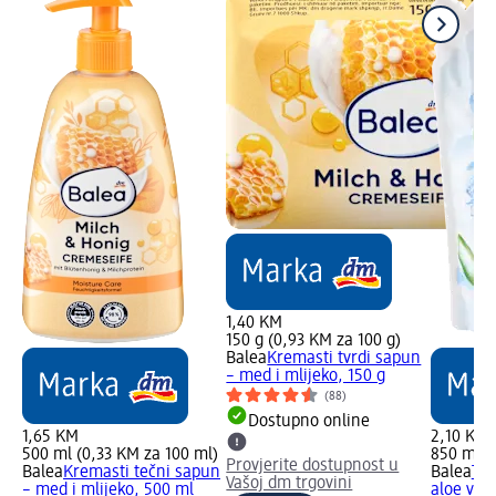
1,40 KM
150 g (0,93 KM za 100 g)
Balea
Kremasti tvrdi sapun
– med i mlijeko, 150 g
(88)
Dostupno online
1,65 KM
2,10 KM
500 ml (0,33 KM za 100 ml)
850 ml (
Provjerite dostupnost u
Balea
Kremasti tečni sapun
Balea
Teč
Vašoj dm trgovini
– med i mlijeko, 500 ml
aloe vero