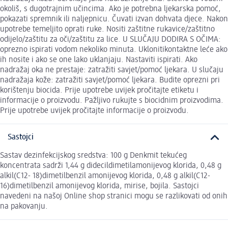
okoliš, s dugotrajnim učincima. Ako je potrebna ljekarska pomoć,
pokazati spremnik ili naljepnicu. Čuvati izvan dohvata djece. Nakon
upotrebe temeljito oprati ruke. Nositi zaštitne rukavice/zaštitno
odijelo/zaštitu za oči/zaštitu za lice. U SLUČAJU DODIRA S OČIMA:
oprezno ispirati vodom nekoliko minuta. Uklonitikontaktne leće ako
ih nosite i ako se one lako uklanjaju. Nastaviti ispirati. Ako
nadražaj oka ne prestaje: zatražiti savjet/pomoć ljekara. U slučaju
nadražaja kože: zatražiti savjet/pomoć ljekara. Budite oprezni pri
korištenju biocida. Prije upotrebe uvijek pročitajte etiketu i
informacije o proizvodu. Pažljivo rukujte s biocidnim proizvodima.
Prije upotrebe uvijek pročitajte informacije o proizvodu.
Sastojci
Sastav dezinfekcijskog sredstva: 100 g Denkmit tekućeg
koncentrata sadrži 1,44 g didecildimetilamonijevog klorida, 0,48 g
alkil(C12- 18)dimetilbenzil amonijevog klorida, 0,48 g alkil(C12-
16)dimetilbenzil amonijevog klorida, mirise, bojila. Sastojci
navedeni na našoj Online shop stranici mogu se razlikovati od onih
na pakovanju.