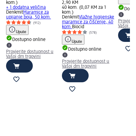
kom.)
2,90 KM
+ 1 dodatna veličina
40 kom. (0,07 KM za 1
Dostu
Denkmit
Maramice za
kom.)
upijanje boja, 50 kom.
Denkmit
Vlažne higijenske
Provjeri
maramice za čišćenje, 40
(912)
Vašoj dm
kom.
Biocid
Upute
(578)
Dostupno online
Upute
Dostupno online
Provjerite dostupnost u
Vašoj dm trgovini
Provjerite dostupnost u
Vašoj dm trgovini