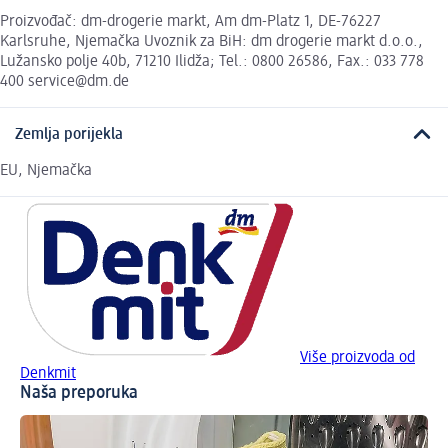
Proizvođač: dm-drogerie markt, Am dm-Platz 1, DE-76227
Karlsruhe, Njemačka Uvoznik za BiH: dm drogerie markt d.o.o.,
Lužansko polje 40b, 71210 Ilidža; Tel.: 0800 26586, Fax.: 033 778
400 service@dm.de
Zemlja porijekla
EU, Njemačka
Više proizvoda od
Denkmit
Naša preporuka