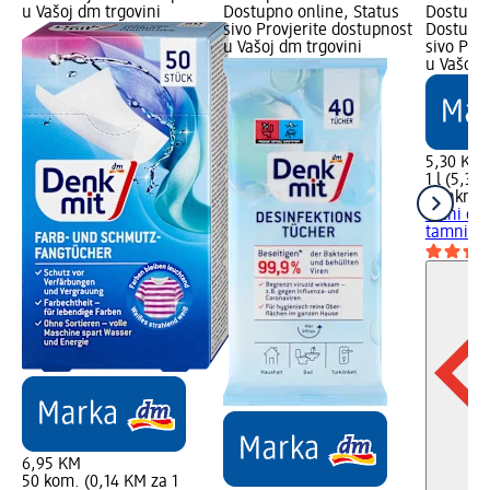
u Vašoj dm trgovini
Dostupno online, Status
Dostupno
sivo Provjerite dostupnost
Dostupno
u Vašoj dm trgovini
sivo Pro
u Vašoj 
5,30 KM
1 l (5,30 
Denkmit
tečni det
tamni..., 
6,95 KM
50 kom. (0,14 KM za 1