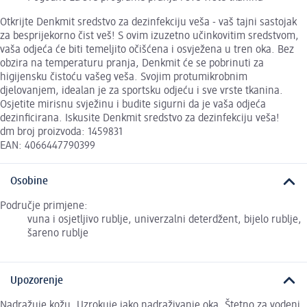
Otkrijte Denkmit sredstvo za dezinfekciju veša - vaš tajni sastojak
za besprijekorno čist veš! S ovim izuzetno učinkovitim sredstvom,
vaša odjeća će biti temeljito očišćena i osvježena u tren oka. Bez
obzira na temperaturu pranja, Denkmit će se pobrinuti za
higijensku čistoću vašeg veša. Svojim protumikrobnim
djelovanjem, idealan je za sportsku odjeću i sve vrste tkanina.
Osjetite mirisnu svježinu i budite sigurni da je vaša odjeća
dezinficirana. Iskusite Denkmit sredstvo za dezinfekciju veša!
dm broj proizvoda: 1459831
EAN: 4066447790399
Osobine
Područje primjene:
vuna i osjetljivo rublje, univerzalni deterdžent, bijelo rublje,
šareno rublje
Upozorenje
Nadražuje kožu. Uzrokuje jako nadraživanje oka. Štetno za vodeni