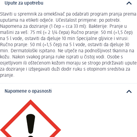
Upute za upotrebu
Staviti u spremnik za omekšivač pa odabrati program pranja prema
uputama na etiketi odjeće. Učestalost primjene: po potrebi.
Napomena za doziranje (1 čep = cca 33 ml): Bakterije: Pranje u
mašini za veš: 75 ml (= 2 1/4 čepa) Ručno pranje: 50 ml (=1,5 čep)
na 5 l vode, ostaviti da djeluje 10 min Specijalne gljivice i virusi:
Ručno pranje: 50 ml (=1,5 čep) na 5 l vode, ostaviti da djeluje 30
min. Dermatološki ispitano. Ne utječe na podnošljivost tkanina na
kožu. Nakon svakog pranja ruke isprati u čistoj vodi. Osobe s
osjetljivom ili oštećenom kožom moraju se strogo pridržavati upute
za doziranje i izbjegavati duži dodir ruku s otopinom sredstva za
pranje.
Napomene o opasnosti