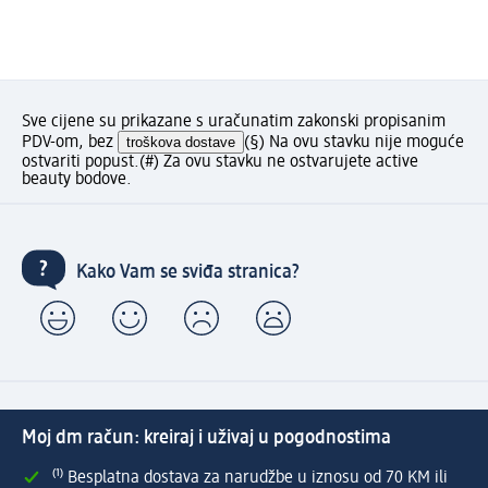
Sve cijene su prikazane s uračunatim zakonski propisanim
PDV-om, bez
troškova dostave
(§) Na ovu stavku nije moguće
ostvariti popust.
(#) Za ovu stavku ne ostvarujete active
beauty bodove.
Kako Vam se sviđa stranica?
Moj dm račun: kreiraj i uživaj u pogodnostima
⁽¹⁾ Besplatna dostava za narudžbe u iznosu od 70 KM ili