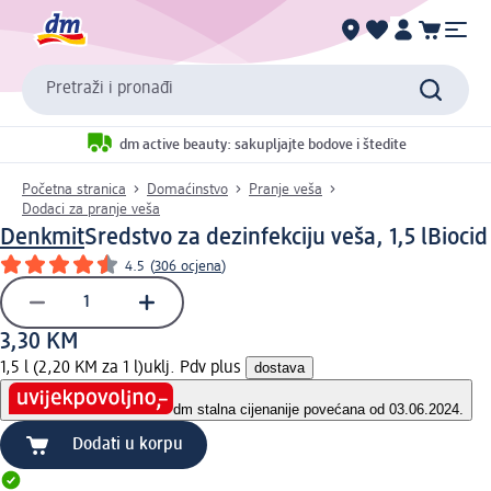
Pretraži i pronađi
dm active beauty: sakupljajte bodove i štedite
Početna stranica
Domaćinstvo
Pranje veša
Dodaci za pranje veša
Denkmit
Sredstvo za dezinfekciju veša, 1,5 l
Biocid
4.5
(
306 ocjena
)
3,30 KM
1,5 l (2,20 KM za 1 l)
uklj. Pdv plus
dostava
dm stalna cijena
nije povećana od 03.06.2024.
Dodati u korpu