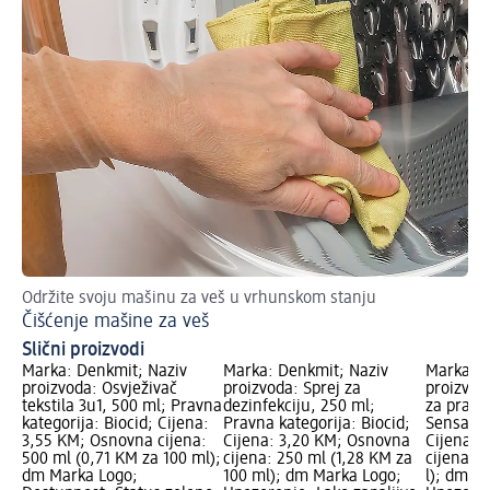
Održite svoju mašinu za veš u vrhunskom stanju
Pra
Čišćenje mašine za veš
Pr
Slični proizvodi
Marka: Denkmit; Naziv
Marka: Denkmit; Naziv
Marka: D
proizvoda: Osvježivač
proizvoda: Sprej za
proizvod
tekstila 3u1, 500 ml; Pravna
dezinfekciju, 250 ml;
za pranj
kategorija: Biocid; Cijena:
Pravna kategorija: Biocid;
Sensation
3,55 KM; Osnovna cijena:
Cijena: 3,20 KM; Osnovna
Cijena: 
500 ml (0,71 KM za 100 ml);
cijena: 250 ml (1,28 KM za
cijena: 1
dm Marka Logo;
100 ml); dm Marka Logo;
l); dm M