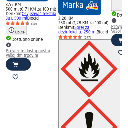
3,55 KM
500 ml (0,71 KM za 100 ml)
Denkmit
Osvježivač tekstila
Dostu
3u1, 500 ml
Biocid
3,20 KM
250 ml (1,28 KM za 100 ml)
(30)
Provjeri
Denkmit
Sprej za
Vašoj dm
Upute
dezinfekciju, 250 ml
Biocid
(297)
Dostupno online
Provjerite dostupnost u
Vašoj dm trgovini