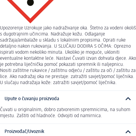
Upozorenje Uzrokuje jako nadraživanje oka. Štetno za vodeni okoliš
s dugotrajnim učincima. Nadražuje kožu. Odlaganje
sadržaja/ambalaže u skladu s lokalniim propisima. Oprati ruke
detaljno nakon rukovanja. U SLUČAJU DODIRA S OČIMA: Oprezno
ispirati vodom nekoliko minuta. Ukoliko je moguće, ukloniti
eventualne kontaktne leće. Nastavi Čuvati izvan dohvata djece. Ako
je potrebna liječnička pomoć pokazati spremnik ili naljepnicu.
Nositi zaštitne rukavice / zaštitnu odjeću / zaštitu za oči / zaštitu za
lice. Ako nadražaj oka ne prestaje: zatražiti savjet/pomoć liječnika.
U slučaju nadražaja kože: zatražiti savjet/pomoć liječnika.
Upute o čuvanju proizvoda
Čuvati u originalnim, dobro zatvorenim spremnicima, na suhom
mjestu. Zaštiti od hladnoće. Odvojiti od namirnica.
Proizvođač/Uvoznik