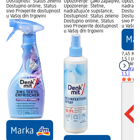
Dostupnost: Status zeleno
Upozorenje: Lako zapaljivo,
Upozoren
Dostupno online, Status
Upozorenje: Štetne,
nadražuj
sivo Provjerite dostupnost
nadražujuće supstance;
Dostupno
u Vašoj dm trgovini
Dostupnost: Status zeleno
Dostupno
Dostupno online, Status
sivo Pro
sivo Provjerite dostupnost
u Vašoj 
u Vašoj dm trgovini
7,45 KM
1,5 l (4,
Denkmit
za pranje
1,5 l