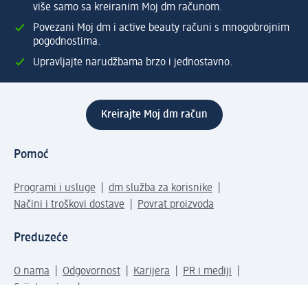
više samo sa kreiranim Moj dm računom.
Povezani Moj dm i active beauty računi s mnogobrojnim
pogodnostima.
Upravljajte narudžbama brzo i jednostavno.
Kreirajte Moj dm račun
Pomoć
Programi i usluge
dm služba za korisnike
Načini i troškovi dostave
Povrat proizvoda
Preduzeće
O nama
Odgovornost
Karijera
PR i mediji
Svijet proizvoda