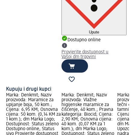
Upute
Dostupno online
Provjerite dostupnost u
Vašoj dm trgovini
Kupuju i drugi kupci
Marka: Denkmit; Naziv
Marka: Denkmit; Naziv
Marka: D
proizvoda: Maramice za
proizvoda: Vlažne
proizvod
upijanje boja, 50 kom.;
higijenske maramice za
tečni det
Cijena: 6,95 KM; Osnovna
čišćenje, 40 kom.; Pravna
tamni veš
cijena: 50 kom. (0,14 KM za
kategorija: Biocid; Cijena:
Cijena: 
1 kom.); dm Marka Logo;
2,90 KM; Osnovna cijena:
cijena: 1
Dostupnost: Status zeleno
40 kom. (0,07 KM za 1
dm Mark
Dostupno online, Status
kom.); dm Marka Logo;
Upozoren
sivo Provjerite dostupnost
Dostupnost: Status zeleno
nadražuj