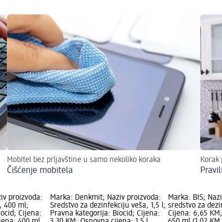
Mobitel bez prljavštine u samo nekoliko koraka
Korak 
Čišćenje mobitela
Pravil
iv proizvoda:
Marka: Denkmit; Naziv proizvoda:
Marka: BIS; Nazi
, 400 ml;
Sredstvo za dezinfekciju veša, 1,5 l;
sredstvo za dezi
ocid; Cijena:
Pravna kategorija: Biocid; Cijena:
Cijena: 6,65 KM
jena: 400 ml
3,30 KM; Osnovna cijena: 1,5 l
650 ml (1,02 KM 