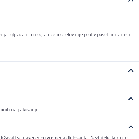
ija, gljivica i ima ograničeno djelovanje protiv posebnih virusa.
d onih na pakovanju.
ridržavati se navedenog vremena djelovanja! Dezinfekcija ruku: