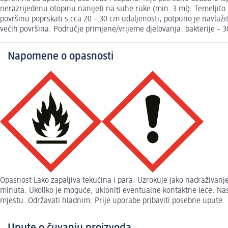
nerazrijeđenu otopinu nanijeti na suhe ruke (min. 3 ml). Temeljito u
površinu poprskati s cca 20 – 30 cm udaljenosti, potpuno je navlažit
većih površina. Područje primjene/vrijeme djelovanja: bakterije – 30 
Napomene o opasnosti
Opasnost Lako zapaljiva tekućina i para. Uzrokuje jako nadraživan
minuta. Ukoliko je moguće, ukloniti eventualne kontaktne leće. Nas
mjestu. Održavati hladnim. Prije uporabe pribaviti posebne upute.