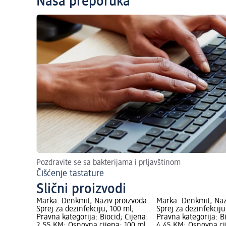
Naša preporuka
Pozdravite se sa bakterijama i prljavštinom
Čišćenje tastature
Slični proizvodi
Marka: Denkmit; Naziv proizvoda:
Marka: Denkmit; Naz
Sprej za dezinfekciju, 100 ml;
Sprej za dezinfekciju
Pravna kategorija: Biocid; Cijena:
Pravna kategorija: Bi
2,55 KM; Osnovna cijena: 100 ml
4,45 KM; Osnovna ci