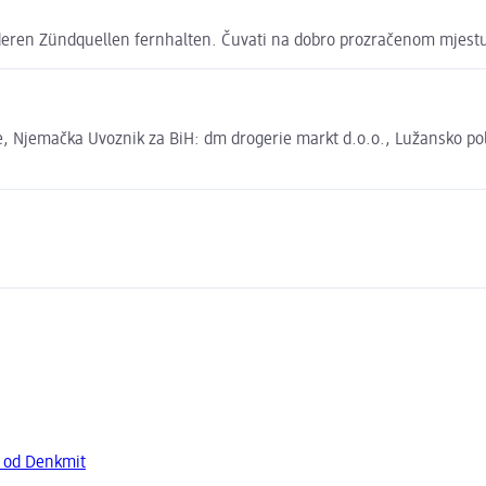
eren Zündquellen fernhalten. Čuvati na dobro prozračenom mjestu
 Njemačka Uvoznik za BiH: dm drogerie markt d.o.o., Lužansko polje
a od Denkmit