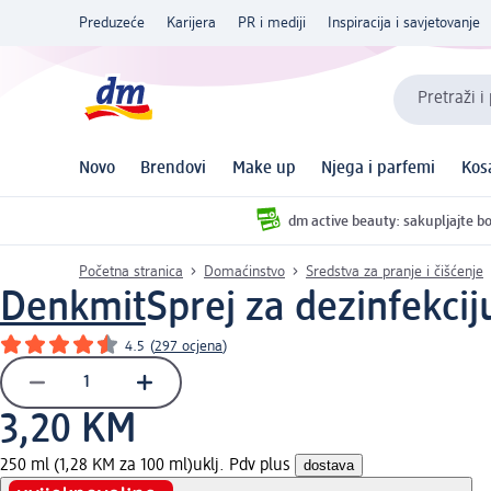
Preduzeće
Karijera
PR i mediji
Inspiracija i savjetovanje
Pretraži i
Novo
Brendovi
Make up
Njega i parfemi
Kos
dm active beauty: sakupljajte bo
Početna stranica
Domaćinstvo
Sredstva za pranje i čišćenje
Denkmit
Sprej za dezinfekcij
4.5
(
297 ocjena
)
3,20 KM
250 ml (1,28 KM za 100 ml)
uklj. Pdv plus
dostava