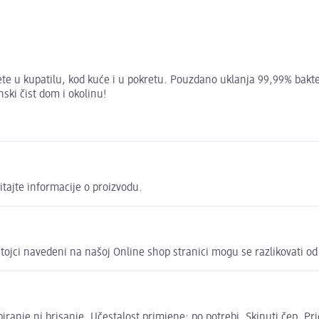
ete u kupatilu, kod kuće i u pokretu. Pouzdano uklanja 99,99% bakter
nski čist dom i okolinu!
itajte informacije o proizvodu.
astojci navedeni na našoj Online shop stranici mogu se razlikovati o
ranje ni brisanje. Učestalost primjene: po potrebi. Skinuti čep. P