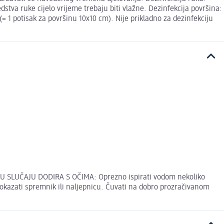
stva ruke cijelo vrijeme trebaju biti vlažne. Dezinfekcija površina:
(= 1 potisak za površinu 10x10 cm). Nije prikladno za dezinfekciju
a. U SLUČAJU DODIRA S OČIMA: Oprezno ispirati vodom nekoliko
pokazati spremnik ili naljepnicu. Čuvati na dobro prozračivanom