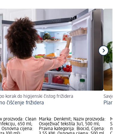
po korak do higijenski čistog frižidera
Savjeti za čist
no čišćenje frižidera
Plan za higij
v proizvoda: Clean
Marka: Denkmit; Naziv proizvoda:
Marka: Denk
nfekciju, 650 ml;
Osvježivač tekstila 3u1, 500 ml;
Sredstvo za 
; Osnovna cijena:
Pravna kategorija: Biocid; Cijena:
ml; Pravna k
za 100 ml);
3,55 KM; Osnovna cijena: 500 ml
Cijena: 3,5