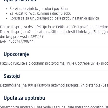
Sprej za dezinfekciju ruku i površina
Za kupatilo, WC, kuhinju i dječiju sobu
Koristi se za unutrašnjost cipela protiv nastanka gljivica
Denkmit sprej za dezinfekciju brzo i efikasno čisti površine i predm
Denkmit sprej pruža dodatnu zaštitu od bolesti i infekcija. Za higije
dm broj proizvoda: 1291025
EAN: 4066447790344
Upozorenje
Pažljivo rukujte s biocidnim proizvodima. Prije upotrebe uvijek proč
Sastojci
Dezinficijens (na 100 g rastvora aktivnog sastojka: 74 g etanola) S
Upute za upotrebu
Spremno za upotrebu, bez vode i sapuna. Nije potrebno dodatno ispi