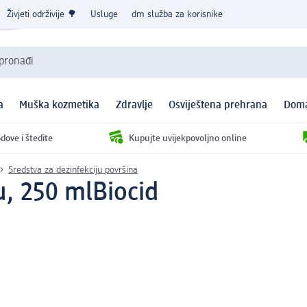
Živjeti održivije 🌳
Usluge
dm služba za korisnike
 pronađi
a
Muška kozmetika
Zdravlje
Osviještena prehrana
Doma
dove i štedite
Kupujte uvijekpovoljno online
Sredstva za dezinfekciju površina
u, 250 ml
Biocid