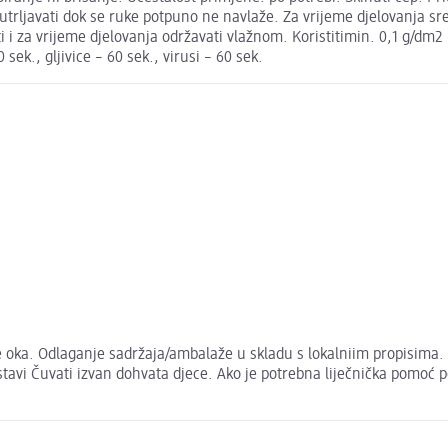
trljavati dok se ruke potpuno ne navlaže. Za vrijeme djelovanja sred
i i za vrijeme djelovanja održavati vlažnom. Koristitimin. 0,1 g/dm2 
sek., gljivice – 60 sek., virusi – 60 sek.
je oka. Odlaganje sadržaja/ambalaže u skladu s lokalniim propisim
tavi Čuvati izvan dohvata djece. Ako je potrebna liječnička pomoć 