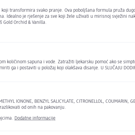
s koji transformira svako pranje. Ova poboljšana formula pruža dug
a. Idealno je rješenje za sve koji žele uživati u mirisnoj svježini na
š Gold Orchid & Vanilla.
kom količinom sapuna i vode. Zatražiti ljekarsku pomoć ako se simpt
iriti ga i postaviti u položaj koji olakšava disanje. U SLUČAJU DOD
OMETHYL IONONE, BENZYL SALICYLATE, CITRONELLOL, COUMARIN, 
razlikovati od onih na pakovanju.
ojcima.
Dodatne informacije