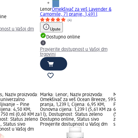
Lenor
Omekšivač za veš Lavender &
Camomile, 71 pranje, 1,491 l
ine
(4)
upnost u Vašoj dm
Upute
Dostupno online
Provjerite dostupnost u Vašoj dm
trgovini
; Naziv proizvoda:
Marka: Lenor; Naziv proizvoda:
Marka: Leno
 univerzalno
Omekšivač za veš Ocean Breeze, 59
Sensitive o
ljivanje – Pine
pranja, 1,239 l; Cijena: 6,95 KM;
Fresh, 59 pr
Cijena: 4,50 KM;
Osnovna cijena: 1,239 l (5,61 KM za
6,95 KM; Os
 750 ml (0,60 KM za
1 l); Dostupnost: Status zeleno
(5,61 KM za 
nost: Status zeleno
Dostupno online, Status sivo
zeleno Dost
, Status sivo
Provjerite dostupnost u Vašoj dm
sivo Provjer
upnost u Vašoj dm