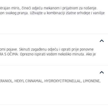
otrajan miris, čineći odjeću mekanom i prijatnom za nošenje.
kon svakog pranja. Uživajte u kombinaciji zlatne orhideje i vanilije
omi pojave. Skinuti zagađenu odjeću i oprati prije ponovne
IRA S OČIMA: Oprezno ispirati vodom nekoliko minuta. Ako je
GERANIOL, HEXYL CINNAMAL, HYDROXYCITRONELLAL, LIMONENE,