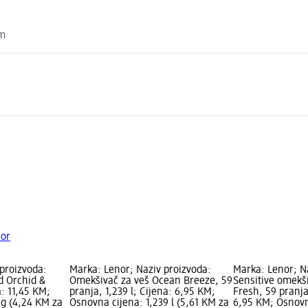
om
nor
proizvoda:
Marka: Lenor; Naziv proizvoda:
Marka: Lenor; N
d Orchid &
Omekšivač za veš Ocean Breeze, 59
Sensitive omekš
a: 11,45 KM;
pranja, 1,239 l; Cijena: 6,95 KM;
Fresh, 59 pranja,
 g (4,24 KM za
Osnovna cijena: 1,239 l (5,61 KM za
6,95 KM; Osnovna