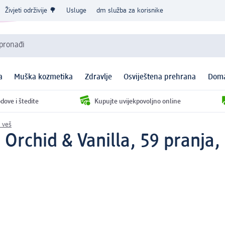
Živjeti održivije 🌳
Usluge
dm služba za korisnike
 pronađi
a
Muška kozmetika
Zdravlje
Osviještena prehrana
Doma
dove i štedite
Kupujte uvijekpovoljno online
 veš
Orchid & Vanilla, 59 pranja, 