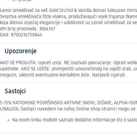
Lenor omekšivač za veš Gold Orchid & Vanilla donosi luksuzan miri
Svojstva omekšivača štite vlakna, produžavajući vijek trajanja tkanin
koja donosi osjećaj elegancije i udobnosti uz Lenor omekšivač za ve
dm broj proizvoda: 3064167
EAN: 8700216750844
Upozorenje
AKO SE PROGUTA: isprati usta. NE izazivati povraćanje. Oprati veli
upotrebe. AKO SE UDIŠE: premjestiti unesrećenog na svježi zrak, um
moguće, ukloniti eventualne kontaktne leće. Nastaviti ispirati.
Sastojci
5-15% KATIONSKE POVRŠINSKO AKTIVNE SNOVI, DIŠAVE, ALPHA-IS
LINALOOL Sastojci navedeni na našoj Online shop stranici mogu se 
Na ovom linku možete saznati dodatne informacije EU o sast