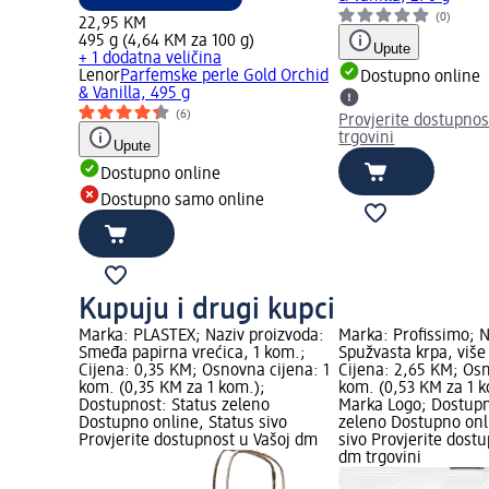
(0)
22,95 KM
495 g (4,64 KM za 100 g)
Upute
+ 1 dodatna veličina
Lenor
Parfemske perle Gold Orchid
Dostupno online
& Vanilla, 495 g
(6)
Provjerite dostupnos
trgovini
Upute
Dostupno online
Dostupno samo online
Kupuju i drugi kupci
Marka: PLASTEX; Naziv proizvoda:
Marka: Profissimo; N
Smeđa papirna vrećica, 1 kom.;
Spužvasta krpa, više
Cijena: 0,35 KM; Osnovna cijena: 1
Cijena: 2,65 KM; Osn
kom. (0,35 KM za 1 kom.);
kom. (0,53 KM za 1 
Dostupnost: Status zeleno
Marka Logo; Dostupn
Dostupno online, Status sivo
zeleno Dostupno onl
Provjerite dostupnost u Vašoj dm
sivo Provjerite dost
dm trgovini