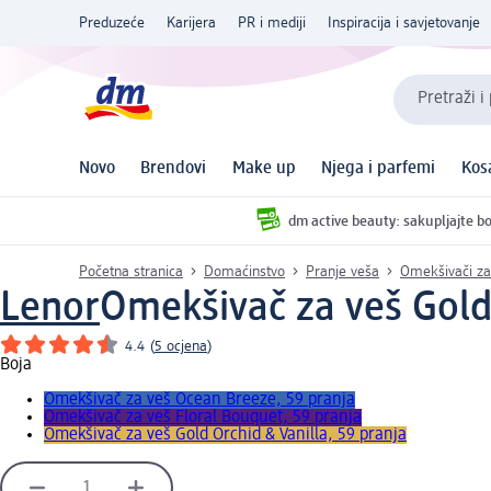
Preduzeće
Karijera
PR i mediji
Inspiracija i savjetovanje
Pretraži i
Novo
Brendovi
Make up
Njega i parfemi
Kos
dm active beauty: sakupljajte bo
Početna stranica
Domaćinstvo
Pranje veša
Omekšivači za
Lenor
Omekšivač za veš Gold 
4.4
(
5 ocjena
)
Boja
Omekšivač za veš Ocean Breeze, 59 pranja
Omekšivač za veš Floral Bouquet, 59 pranja
Omekšivač za veš Gold Orchid & Vanilla, 59 pranja