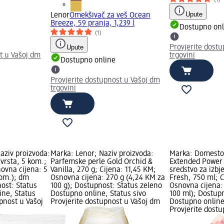
Upute
Lenor
Omekšivač za veš Ocean
Breeze, 59 pranja, 1,239 l
Dostupno onl
(1)
Upute
Provjerite dost
t u Vašoj dm
trgovini
Dostupno online
Provjerite dostupnost u Vašoj dm
trgovini
aziv proizvoda:
Marka: Lenor; Naziv proizvoda:
Marka: Domestos
 vrsta, 5 kom.;
Parfemske perle Gold Orchid &
Extended Power
ovna cijena: 5
Vanilla, 270 g; Cijena: 11,45 KM;
sredstvo za izbje
kom.); dm
Osnovna cijena: 270 g (4,24 KM za
Fresh, 750 ml; 
ost: Status
100 g); Dostupnost: Status zeleno
Osnovna cijena:
ine, Status
Dostupno online, Status sivo
100 ml); Dostup
upnost u Vašoj
Provjerite dostupnost u Vašoj dm
Dostupno online
Provjerite dost