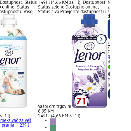
; Dostupnost: Status
1,491 l (4,66 KM za 1 l); Dostupnost:
Novo Logo; 
 online, Status
Status zeleno Dostupno online,
zeleno Dost
dostupnost u Vašoj
Status sivo Provjerite dostupnost u
sivo Provjer
dm trgovini
3,45 KM
750 ml (0,4
Ornel
Omekši
pranja, 750
Dostupno
Provjerite 
trgovini
Vašoj dm trgovini
6,95 KM
a 1 l)
1,491 l (4,66 KM za 1 l)
omekšivač za veš
 pranja, 1.239 l