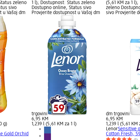
Status zeleno
1 l); Dostupnost: Status zeleno
(5,61 KM za 1 l)
tus sivo
Dostupno online, Status sivo
zeleno Dostupno
t u Vašoj dm
Provjerite dostupnost u Vašoj dm
sivo Provjerite 
trgovini
dm trgovini
6,95 KM
6,95 KM
0 g)
1,239 l (5,61 KM za 1 l)
1,239 l (5,61 KM z
Lenor
Sensitive 
e Gold Orchid
Cotton Fresh, 59
(1)