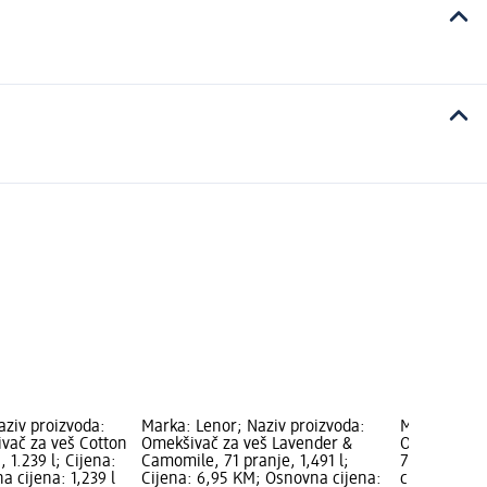
aziv proizvoda:
Marka: Lenor; Naziv proizvoda:
Marka: Orne
ivač za veš Cotton
Omekšivač za veš Lavender &
Omekšivač z
 1.239 l; Cijena:
Camomile, 71 pranje, 1,491 l;
750 ml; Cij
 cijena: 1,239 l
Cijena: 6,95 KM; Osnovna cijena:
cijena: 750 