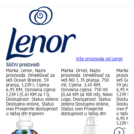
Više proizvoda od Lenor
Slični proizvodi
Marka: Lenor; Naziv
Marka: Ornel; Naziv
Marka: L
proizvoda: Omekšivač za
proizvoda: Omekšivač za
proizvod
veš Ocean Breeze, 59
veš NO.1, 35 pranja, 750
veš Gold 
pranja, 1,239 l; Cijena:
ml; Cijena: 3,45 KM;
59 pranja
6,95 KM; Osnovna cijena:
Osnovna cijena: 750 ml
6,95 KM;
1,239 l (5,61 KM za 1 l);
(0,46 KM za 100 ml); Novo
1,239 l (
Dostupnost: Status zeleno
Logo; Dostupnost: Status
Dostupno
Dostupno online, Status
zeleno Dostupno online,
Dostupno
sivo Provjerite dostupnost
Status sivo Provjerite
sivo Pro
u Vašoj dm trgovini
dostupnost u Vašoj dm
u Vašoj 
6,95 KM
1,239 l (