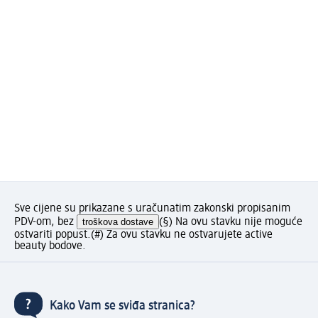
Sve cijene su prikazane s uračunatim zakonski propisanim
PDV-om, bez
troškova dostave
(§) Na ovu stavku nije moguće
ostvariti popust.
(#) Za ovu stavku ne ostvarujete active
beauty bodove.
Kako Vam se sviđa stranica?