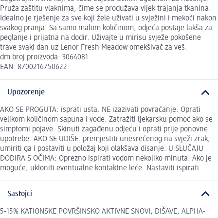
Pruža zaštitu vlaknima, čime se produžava vijek trajanja tkanina.
Idealno je rješenje za sve koji žele uživati u svježini i mekoći nakon
svakog pranja. Sa samo malom količinom, odjeća postaje lakša za
peglanje i prijatna na dodir. Uživajte u mirisu svježe pokošene
trave svaki dan uz Lenor Fresh Meadow omekšivač za veš.
dm broj proizvoda: 3064081
EAN: 8700216750622
Upozorenje
AKO SE PROGUTA: isprati usta. NE izazivati povraćanje. Oprati
velikom količinom sapuna i vode. Zatražiti ljekarsku pomoć ako se
simptomi pojave. Skinuti zagađenu odjeću i oprati prije ponovne
upotrebe. AKO SE UDIŠE: premjestiti unesrećenog na svježi zrak,
umiriti ga i postaviti u položaj koji olakšava disanje. U SLUČAJU
DODIRA S OČIMA: Oprezno ispirati vodom nekoliko minuta. Ako je
moguće, ukloniti eventualne kontaktne leće. Nastaviti ispirati.
Sastojci
5-15% KATIONSKE POVRŠINSKO AKTIVNE SNOVI, DIŠAVE, ALPHA-