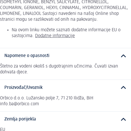
ISOMETHYL IONONE, BENZYL SALICYLATE, CITRONELLOL,
COUMARIN, GERANIOL, HEXYL CINNAMAL, HYDROXYCITRONELLAL,
LIMONENE, LINALOOL Sastojci navedeni na našoj Online shop
stranici mogu se razlikovati od onih na pakovanju.
Na ovom linku možete saznati dodatne informacije EU o
sastojcima.
Dodatne informacije
Napomene o opasnosti
Štetno za vodeni okoliš s dugotrajnim učincima. Čuvati izvan
dohvata djece.
Proizvođač/Uvoznik
Orbico d.o.o. Lužansko polje 7, 71 210 Ilidža, BiH
info.ba@orbico.com
Zemlja porijekla
EU