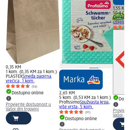
1,55 KM
50 g (3,1
Denkmit
izbjeljiv
0,35 KM
1 kom. (0,35 KM za 1 kom.)
PLASTEX
Smeđa papirna
vrećica, 1 kom.
(56)
Dostupno online
2,65 KM
5 kom. (0,53 KM za 1 kom.)
Dostu
Profissimo
Spužvasta krpa,
Provjerite dostupnost u
više vrsta, 5 kom.
Vašoj dm trgovini
Provjeri
(91)
Vašoj dm
Dostupno online