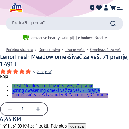
Pretraži i pronađi
dm active beauty: sakupljajte bodove i štedite
Početna stranica
Domaćinstvo
Pranje veša
Omekšivači za veš
Lenor
Fresh Meadow omekšivač za veš, 71 pranje,
1,491 l
5
(
8 ocjena
)
Boja
Fresh Meadow omekšivač za veš, 71 pranje
Spring Awakening omekšivač za veš, 71 pranje
Omekšivač za veš Lavender & Camomile, 71 pranje
6,45 KM
1,491 l (4,33 KM za 1 l)
uklj. Pdv plus
dostava