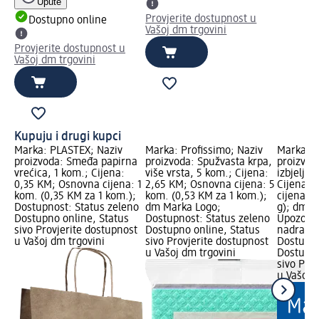
Upute
Provjerite dostupnost u
Dostupno online
Vašoj dm trgovini
Provjerite dostupnost u
Vašoj dm trgovini
Kupuju i drugi kupci
Marka: PLASTEX; Naziv
Marka: Profissimo; Naziv
Marka: D
proizvoda: Smeđa papirna
proizvoda: Spužvasta krpa,
proizvod
vrećica, 1 kom.; Cijena:
više vrsta, 5 kom.; Cijena:
izbjeljiv
0,35 KM; Osnovna cijena: 1
2,65 KM; Osnovna cijena: 5
Cijena: 
kom. (0,35 KM za 1 kom.);
kom. (0,53 KM za 1 kom.);
cijena: 5
Dostupnost: Status zeleno
dm Marka Logo;
g); dm M
Dostupno online, Status
Dostupnost: Status zeleno
Upozoren
sivo Provjerite dostupnost
Dostupno online, Status
nadražuj
u Vašoj dm trgovini
sivo Provjerite dostupnost
Dostupno
u Vašoj dm trgovini
Dostupno
sivo Pro
u Vašoj 