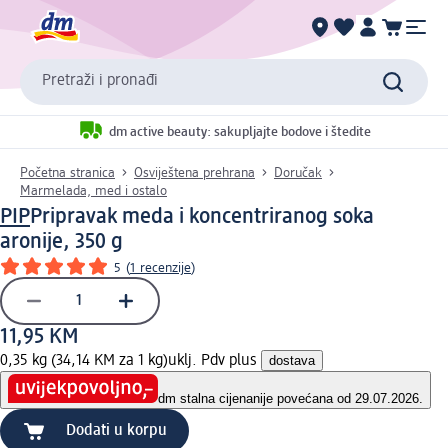
Pretraži i pronađi
dm active beauty: sakupljajte bodove i štedite
Početna stranica
Osviještena prehrana
Doručak
Marmelada, med i ostalo
PIP
Pripravak meda i koncentriranog soka
aronije, 350 g
5
(
1 recenzije
)
11,95 KM
0,35 kg (34,14 KM za 1 kg)
uklj. Pdv plus
dostava
dm stalna cijena
nije povećana od 29.07.2026.
Dodati u korpu