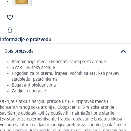
Informacije o proizvodu
Opis proizvoda
Kombinacija meda i koncentriranog soka aronije
S čak 15% soka aronije
Pogodan za pripremu frapea, voćnih salata, kao preljev
sladoledu, palačinkama
Bogat antioksidansima
Za djecu i odrasle
Otkrijte slatku sinergiju prirode uz PIP Pripravak meda i
koncentriranog soka aronije. Obogaćen s 15 % soka aronije,
savršen je dodatak koji će oduševiti i najmlađe i one starije.
Izvrstan je za oplemenjivanje frapea, dodavanje bogatog okusa
voćnim salatama ili kao neodoljivi preljev za sladoled, palačinke i
druge slastice. Razrijedite ga u vodi za osvježavajući napitak pun