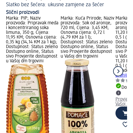
Slatko bez šećera: ukusne zamjene za šećer
Dž
Slični proizvodi
Marka: PIP; Naziv
Marka: Kuća Prirode; Naziv
Marka: B
proizvoda: Pripravak meda
proizvoda: Sok od aronije,
proizvoda
i koncentriranog soka
720 ml; Cijena: 3,45 KM;
aronija, 
limuna, 350 g; Cijena:
Osnovna cijena: 0,72 l
11,20 KM
11,95 KM; Osnovna cijena:
(4,79 KM za 1 l);
0,5 l (22
0,35 kg (34,14 KM za 1 kg);
Dostupnost: Status zeleno
Dostupno
Dostupnost: Status zeleno
Dostupno online, Status
Dostupno
Dostupno online, Status
sivo Provjerite dostupnost
sivo Pro
sivo Provjerite dostupnost
u Vašoj dm trgovini
u Vašoj 
u Vašoj dm trgovini
11,20 KM
0,5 l (22
Beladon
aronija,
Dostu
Provjeri
Vašoj dm