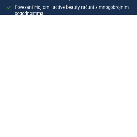
Povezani Moj dm i active beauty računi s mnogobrojnim
pogodnostima.
Upravljajte narudžbama brzo i jednostavno.
Kreirajte Moj dm račun
Pomoć
Programi i usluge
dm služba za korisnike
Načini i troškovi dostave
Povrat proizvoda
Preduzeće
O nama
Odgovornost
Karijera
PR i mediji
Svijet proizvoda