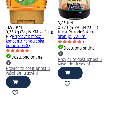
3,45 KM
11,95 KM
0,72 l (4,79 KM za 1 l)
0,35 kg (34,14 KM za 1 kg)
Kuća Prirode
Sok od
PIP
Pripravak meda i
aronije, 720 ml
koncentriranog soka
(1)
limuna, 350 g
Dostupno online
(1)
Dostupno online
Provjerite dostupnost u
Vašoj dm trgovini
Provjerite dostupnost u
Vašoj dm trgovini