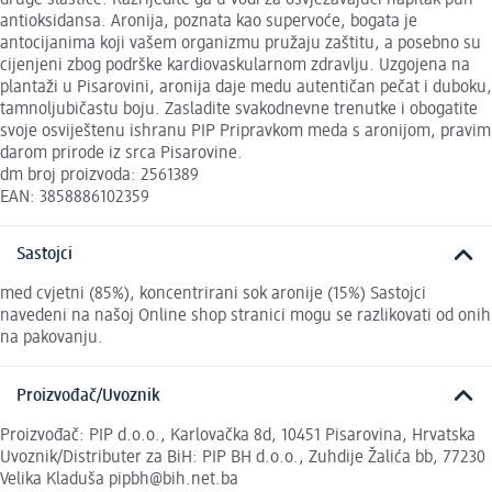
antioksidansa. Aronija, poznata kao supervoće, bogata je
antocijanima koji vašem organizmu pružaju zaštitu, a posebno su
cijenjeni zbog podrške kardiovaskularnom zdravlju. Uzgojena na
plantaži u Pisarovini, aronija daje medu autentičan pečat i duboku,
tamnoljubičastu boju. Zasladite svakodnevne trenutke i obogatite
svoje osviještenu ishranu PIP Pripravkom meda s aronijom, pravim
darom prirode iz srca Pisarovine.
dm broj proizvoda: 2561389
EAN: 3858886102359
Sastojci
med cvjetni (85%), koncentrirani sok aronije (15%) Sastojci
navedeni na našoj Online shop stranici mogu se razlikovati od onih
na pakovanju.
Proizvođač/Uvoznik
Proizvođač: PIP d.o.o., Karlovačka 8d, 10451 Pisarovina, Hrvatska
Uvoznik/Distributer za BiH: PIP BH d.o.o., Zuhdije Žalića bb, 77230
Velika Kladuša pipbh@bih.net.ba