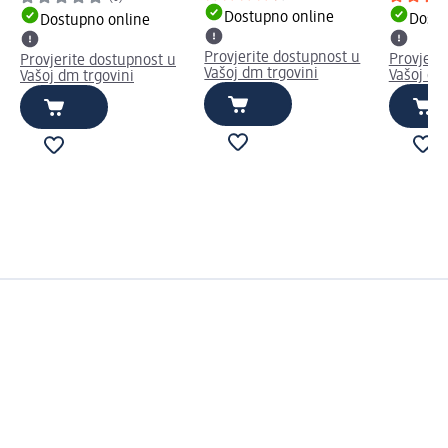
Dostupno online
Dostu
Dostupno online
Provjerite dostupnost u
Provjeri
Provjerite dostupnost u
Vašoj dm trgovini
Vašoj dm
Vašoj dm trgovini