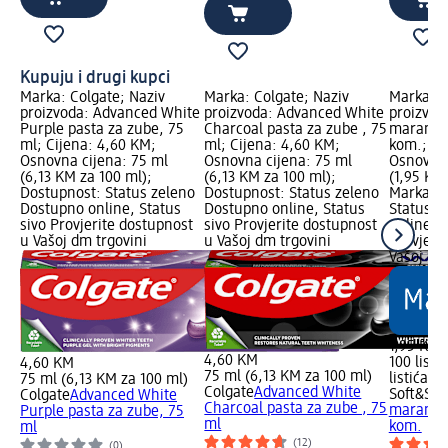
Kupuju i drugi kupci
Marka: Colgate; Naziv
Marka: Colgate; Naziv
Marka: S
proizvoda: Advanced White
proizvoda: Advanced White
proizvod
Purple pasta za zube, 75
Charcoal pasta za zube , 75
maramice
ml; Cijena: 4,60 KM;
ml; Cijena: 4,60 KM;
kom.; Ci
Osnovna cijena: 75 ml
Osnovna cijena: 75 ml
Osnovna c
(6,13 KM za 100 ml);
(6,13 KM za 100 ml);
(1,95 KM 
Dostupnost: Status zeleno
Dostupnost: Status zeleno
Marka Lo
Dostupno online, Status
Dostupno online, Status
Status z
sivo Provjerite dostupnost
sivo Provjerite dostupnost
online, S
u Vašoj dm trgovini
u Vašoj dm trgovini
Provjeri
Vašoj dm
1,95 KM
4,60 KM
100 listi
4,60 KM
75 ml (6,13 KM za 100 ml)
listića)
75 ml (6,13 KM za 100 ml)
Colgate
Advanced White
Soft&Sic
Colgate
Advanced White
Charcoal pasta za zube , 75
maramice
Purple pasta za zube, 75
ml
kom.
ml
(12)
(0)