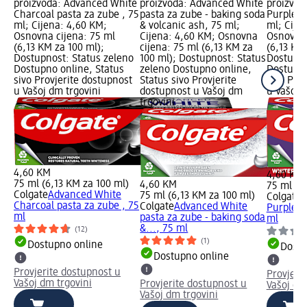
proizvoda: Advanced White
proizvoda: Advanced White
proizvod
Charcoal pasta za zube , 75
pasta za zube - baking soda
Purple p
ml; Cijena: 4,60 KM;
& volcanic ash, 75 ml;
ml; Cije
Osnovna cijena: 75 ml
Cijena: 4,60 KM; Osnovna
Osnovna 
(6,13 KM za 100 ml);
cijena: 75 ml (6,13 KM za
(6,13 KM
Dostupnost: Status zeleno
100 ml); Dostupnost: Status
Dostupno
Dostupno online, Status
zeleno Dostupno online,
Dostupno
sivo Provjerite dostupnost
Status sivo Provjerite
sivo Pro
u Vašoj dm trgovini
dostupnost u Vašoj dm
u Vašoj 
trgovini
4,60 KM
4,60 KM
75 ml (6,13 KM za 100 ml)
4,60 KM
75 ml (6
Colgate
Advanced White
75 ml (6,13 KM za 100 ml)
Colgate
A
Charcoal pasta za zube , 75
Colgate
Advanced White
Purple p
ml
pasta za zube - baking soda
ml
&..., 75 ml
(12)
(1)
Dostupno online
Dostu
Dostupno online
Provjerite dostupnost u
Provjeri
Vašoj dm trgovini
Provjerite dostupnost u
Vašoj dm
Vašoj dm trgovini