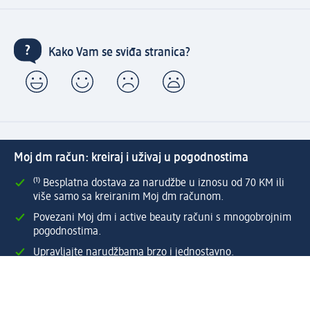
Kako Vam se sviđa stranica?
Moj dm račun: kreiraj i uživaj u pogodnostima
⁽¹⁾ Besplatna dostava za narudžbe u iznosu od 70 KM ili
više samo sa kreiranim Moj dm računom.
Povezani Moj dm i active beauty računi s mnogobrojnim
pogodnostima.
Upravljajte narudžbama brzo i jednostavno.
Kreirajte Moj dm račun