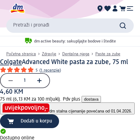
Pretraži i pronađi
dm active beauty: sakupljajte bodove i štedite
Početna stranica
Zdravlje
Dentalna njega
Paste za zube
Colgate
Advanced White pasta za zube, 75 ml
5
(
1 recenzije
)
4,60 KM
75 ml (6,13 KM za 100 ml)
uklj. Pdv plus
dostava
dm stalna cijena
nije povećana od 01.04.2026.
Dodati u korpu
Dostupno online