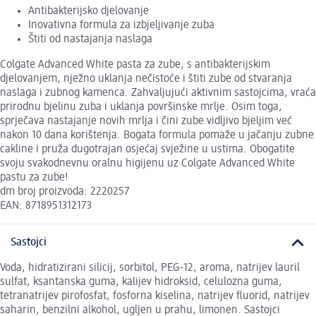
Antibakterijsko djelovanje
Inovativna formula za izbjeljivanje zuba
Štiti od nastajanja naslaga
Colgate Advanced White pasta za zube, s antibakterijskim
djelovanjem, nježno uklanja nečistoće i štiti zube od stvaranja
naslaga i zubnog kamenca. Zahvaljujući aktivnim sastojcima, vraća
prirodnu bjelinu zuba i uklanja površinske mrlje. Osim toga,
sprječava nastajanje novih mrlja i čini zube vidljivo bjeljim već
nakon 10 dana korištenja. Bogata formula pomaže u jačanju zubne
cakline i pruža dugotrajan osjećaj svježine u ustima. Obogatite
svoju svakodnevnu oralnu higijenu uz Colgate Advanced White
pastu za zube!
dm broj proizvoda: 2220257
EAN: 8718951312173
Sastojci
Voda, hidratizirani silicij, sorbitol, PEG-12, aroma, natrijev lauril
sulfat, ksantanska guma, kalijev hidroksid, celulozna guma,
tetranatrijev pirofosfat, fosforna kiselina, natrijev fluorid, natrijev
saharin, benzilni alkohol, ugljen u prahu, limonen. Sastojci