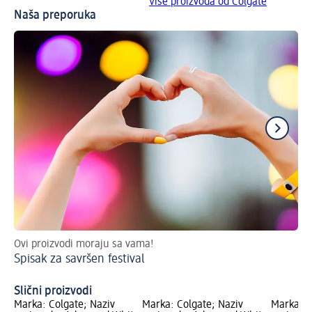
Više proizvoda od Colgate
Naša preporuka
Ovi proizvodi moraju sa vama!
Po
Spisak za savršen festival
Ku
Slični proizvodi
Marka: Colgate; Naziv
Marka: Colgate; Naziv
Marka: C