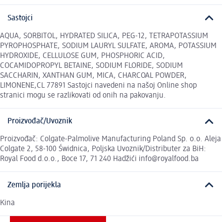
Sastojci
AQUA, SORBITOL, HYDRATED SILICA, PEG-12, TETRAPOTASSIUM
PYROPHOSPHATE, SODIUM LAURYL SULFATE, AROMA, POTASSIUM
HYDROXIDE, CELLULOSE GUM, PHOSPHORIC ACID,
COCAMIDOPROPYL BETAINE, SODIUM FLORIDE, SODIUM
SACCHARIN, XANTHAN GUM, MICA, CHARCOAL POWDER,
LIMONENE,CL 77891 Sastojci navedeni na našoj Online shop
stranici mogu se razlikovati od onih na pakovanju.
Proizvođač/Uvoznik
Proizvođač: Colgate-Palmolive Manufacturing Poland Sp. o.o. Aleja
Colgate 2, 58-100 Świdnica, Poljska Uvoznik/Distributer za BiH:
Royal Food d.o.o., Boce 17, 71 240 Hadžići info@royalfood.ba
Zemlja porijekla
Kina