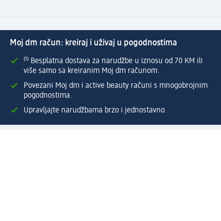
Moj dm račun: kreiraj i uživaj u pogodnostima
⁽¹⁾ Besplatna dostava za narudžbe u iznosu od 70 KM ili
više samo sa kreiranim Moj dm računom.
Povezani Moj dm i active beauty računi s mnogobrojnim
pogodnostima.
Upravljajte narudžbama brzo i jednostavno.
Kreirajte Moj dm račun
Pomoć
Programi i usluge
dm služba za korisnike
Načini i troškovi dostave
Povrat proizvoda