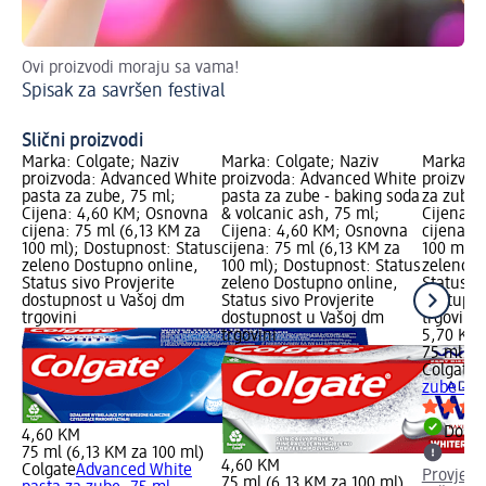
Ovi proizvodi moraju sa vama!
Po
Spisak za savršen festival
Ku
Slični proizvodi
Marka: Colgate; Naziv
Marka: Colgate; Naziv
Marka: C
proizvoda: Advanced White
proizvoda: Advanced White
proizvod
pasta za zube, 75 ml;
pasta za zube - baking soda
za zube 
Cijena: 4,60 KM; Osnovna
& volcanic ash, 75 ml;
Cijena: 
cijena: 75 ml (6,13 KM za
Cijena: 4,60 KM; Osnovna
cijena: 
100 ml); Dostupnost: Status
cijena: 75 ml (6,13 KM za
100 ml);
zeleno Dostupno online,
100 ml); Dostupnost: Status
zeleno D
Status sivo Provjerite
zeleno Dostupno online,
Status si
dostupnost u Vašoj dm
Status sivo Provjerite
dostupno
trgovini
dostupnost u Vašoj dm
trgovini
trgovini
5,70 KM
75 ml (7
Colgate
M
zube – C
Dostu
4,60 KM
75 ml (6,13 KM za 100 ml)
4,60 KM
Colgate
Advanced White
Provjeri
75 ml (6,13 KM za 100 ml)