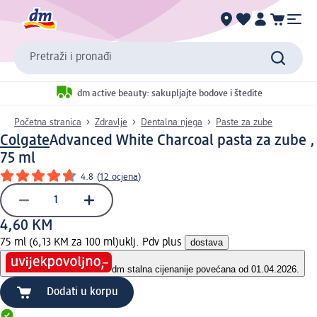
Pretraži i pronađi
dm active beauty: sakupljajte bodove i štedite
Početna stranica
Zdravlje
Dentalna njega
Paste za zube
Colgate
Advanced White Charcoal pasta za zube ,
75 ml
4.8
(
12 ocjena
)
4,60 KM
75 ml (6,13 KM za 100 ml)
uklj. Pdv plus
dostava
dm stalna cijena
nije povećana od 01.04.2026.
Dodati u korpu