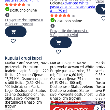
pasta za zube, 75 ml
Vašoj dm
Colgate
Advanced White
(1)
pasta za zube - baking soda
Dostupno online
&..., 75 ml
(1)
Provjerite dostupnost u
Dostupno online
Vašoj dm trgovini
Provjerite dostupnost u
Vašoj dm trgovini
Kupuju i drugi kupci
Marka: Sanft&Sicher; Naziv
Marka: Colgate; Naziv
Marka: P
proizvoda: Premium
proizvoda: Advanced White
proizvod
toaletni papir, 3-slojni, 220
Purple pasta za zube, 75
vrećica, 
listića, 20 kom.; Cijena:
ml; Cijena: 4,60 KM;
0,35 KM;
17,25 KM; Osnovna cijena:
Osnovna cijena: 75 ml
kom. (0,
4.400 listića (0,39 KM za
(6,13 KM za 100 ml);
Dostupno
100 listića); dm Marka
Dostupnost: Status zeleno
Dostupno
Logo; Dostupnost: Status
Dostupno online, Status
sivo Pro
zeleno Dostupno online,
sivo Provjerite dostupnost
u Vašoj 
Status sivo Provjerite
u Vašoj dm trgovini
0,35 KM
dostupnost u Vašoj dm
1 kom. (
trgovini
PLASTEX