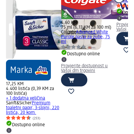
vrećica,
Dostu
4,60 KM
Provjeri
75 ml (6,13 KM za 100 ml)
Vašoj dm
Colgate
Advanced White
Purple pasta za zube, 75
ml
(0)
Dostupno online
Provjerite dostupnost u
Vašoj dm trgovini
17,25 KM
4.400 listića (0,39 KM za
100 listića)
+ 1 dodatna veličina
Sanft&Sicher
Premium
toaletni papir, 3-slojni, 220
listića, 20 kom.
(253)
Dostupno online