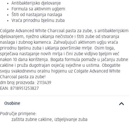
Antibakterijsko djelovanje
Formula sa aktivnim ugljem
Štiti od nastajanja naslaga
Vraća prirodnu bjelinu zuba
Colgate Advanced White Charcoal pasta za zube, s antibakterijskim
djelovanjem, nježno uklanja nečistoće i štiti zube od stvaranja
naslaga i zubnog kamenca. Zahvaljujući aktivnom uglju vraća
prirodnu bjelinu zuba i uklanja površinske mrlje. Osim toga,
sprječava nastajanje novih mrlja i čini zube vidljivo bjeljim već
nakon 10 dana korištenja. Bogata formula pomaže u jačanju zubne
cakline i pruža dugotrajan osjećaj svježine u ustima. Obogatite
svoju svakodnevnu oralnu higijenu uz Colgate Advanced White
Charcoal pasta za zube!
dm broj proizvoda: 2113439
EAN: 8718951253827
Osobine
Područje primjene:
zaštita zubne cakline, izbjeljivanje zuba