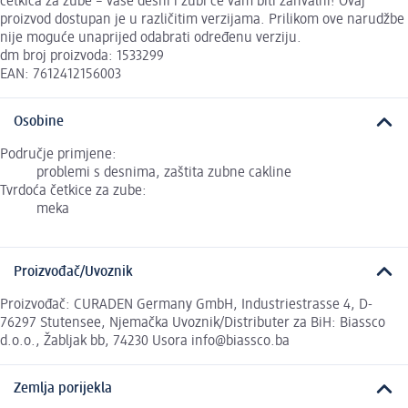
četkica za zube – vaše desni i zubi će vam biti zahvalni! Ovaj
proizvod dostupan je u različitim verzijama. Prilikom ove narudžbe
nije moguće unaprijed odabrati određenu verziju.
dm broj proizvoda: 1533299
EAN: 7612412156003
Osobine
Područje primjene:
problemi s desnima, zaštita zubne cakline
Tvrdoća četkice za zube:
meka
Proizvođač/Uvoznik
Proizvođač: CURADEN Germany GmbH, Industriestrasse 4, D-
76297 Stutensee, Njemačka Uvoznik/Distributer za BiH: Biassco
d.o.o., Žabljak bb, 74230 Usora info@biassco.ba
Zemlja porijekla