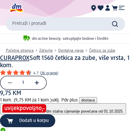
Pretraži i pronađi
dm active beauty: sakupljajte bodove i štedite
Početna stranica
Zdravlje
Dentalna njega
Četkice za zube
CURAPROX
Soft 1560 četkica za zube, više vrsta, 1
kom.
4.7
(
36 ocjena
)
9,75 KM
1 kom. (9,75 KM za 1 kom.)
uklj. Pdv plus
dostava
dm stalna cijena
nije povećana od 01.10.2025.
Dodati u korpu