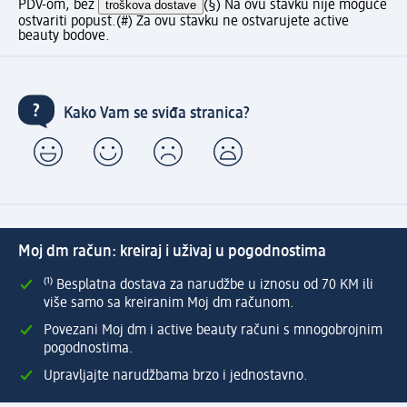
PDV-om, bez
troškova dostave
(§) Na ovu stavku nije moguće
ostvariti popust.
(#) Za ovu stavku ne ostvarujete active
beauty bodove.
Kako Vam se sviđa stranica?
Moj dm račun: kreiraj i uživaj u pogodnostima
⁽¹⁾ Besplatna dostava za narudžbe u iznosu od 70 KM ili
više samo sa kreiranim Moj dm računom.
Povezani Moj dm i active beauty računi s mnogobrojnim
pogodnostima.
Upravljajte narudžbama brzo i jednostavno.