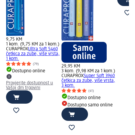
9,75 KM
1 kom. (9,75 KM za 1 kom.)
CURAPROX
Ultra Soft 5460
četkica za zube, više vrsta,
1 kom.
(79)
29,95 KM
Dostupno online
3 kom. (9,98 KM za 1 kom.)
CURAPROX
Super Soft 3960
četkica za zube, više vrsta,
Provjerite dostupnost u
3 kom.
Vašoj dm trgovini
(41)
Dostupno online
Dostupno samo online