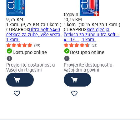
trgovini
9,75 KM
10,15 KM
1 kom. (9,75 KM za 1 kom.)
1 kom. (10,15 KM za 1 kom.)
CURAPROX
Ultra Soft 5460
CURAPROX
kids dječija
četkica za zube, više vrsta,
četkica za zube ultra soft –
1 kom.
4 - 12..., 1 kom.
(79)
(21)
Dostupno online
Dostupno online
Provjerite dostupnost u
Provjerite dostupnost u
Vašoj dm trgovini
Vašoj dm trgovini