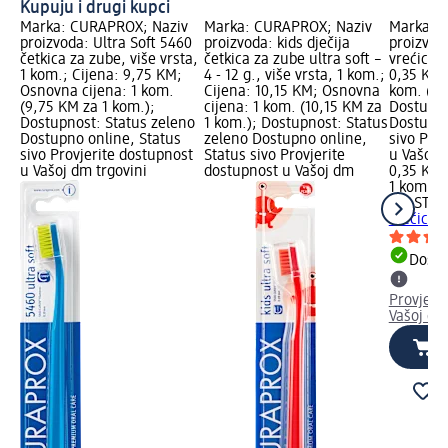
Kupuju i drugi kupci
Marka: CURAPROX; Naziv
Marka: CURAPROX; Naziv
Marka: P
proizvoda: Ultra Soft 5460
proizvoda: kids dječija
proizvod
četkica za zube, više vrsta,
četkica za zube ultra soft –
vrećica, 
1 kom.; Cijena: 9,75 KM;
4 - 12 g., više vrsta, 1 kom.;
0,35 KM;
Osnovna cijena: 1 kom.
Cijena: 10,15 KM; Osnovna
kom. (0,
(9,75 KM za 1 kom.);
cijena: 1 kom. (10,15 KM za
Dostupno
Dostupnost: Status zeleno
1 kom.); Dostupnost: Status
Dostupno
Dostupno online, Status
zeleno Dostupno online,
sivo Pro
sivo Provjerite dostupnost
Status sivo Provjerite
u Vašoj 
u Vašoj dm trgovini
dostupnost u Vašoj dm
0,35 KM
1 kom. (
PLASTEX
vrećica,
Dostu
Provjeri
Vašoj dm