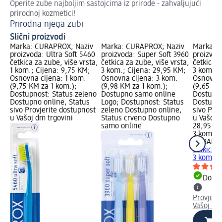
Operite zube najboljim sastojcima iz prirode - zahvaljujući
Pro
prirodnoj kozmetici!
tem
Prirodna njega zubi
De
Slični proizvodi
Marka: CURAPROX; Naziv
Marka: CURAPROX; Naziv
Marka: 
proizvoda: Ultra Soft 5460
proizvoda: Super Soft 3960
proizvod
četkica za zube, više vrsta,
četkica za zube, više vrsta,
četkica z
1 kom.; Cijena: 9,75 KM;
3 kom.; Cijena: 29,95 KM;
3 kom.; 
Osnovna cijena: 1 kom.
Osnovna cijena: 3 kom.
Osnovna 
(9,75 KM za 1 kom.);
(9,98 KM za 1 kom.);
(9,65 KM
Dostupnost: Status zeleno
Dostupno samo online
Dostupno
Dostupno online, Status
Logo; Dostupnost: Status
Dostupno
sivo Provjerite dostupnost
zeleno Dostupno online,
sivo Pro
u Vašoj dm trgovini
Status crveno Dostupno
u Vašoj 
samo online
28,95 K
3 kom. (
CURAPR
četkica z
3 kom.
Dostu
Provjeri
Vašoj dm