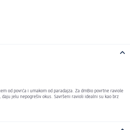
enjem od povrća i umakom od paradajza. Za dmBio povrtne raviole
, daju jelu nepogrešiv okus. Savršeni ravioli idealni su kao brz