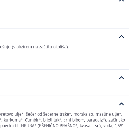
rošnju (s obzirom na zaštitu okoliša).
kretovo ulje*, šećer od šećerne trske*, morska so, masline ulje*,
, kurkuma*, đumbir*, bijeli luk*, crni biber*, paradajz*), začinsko
6,1% povrtni fil: HRUBA* (PŠENIČNO BRAŠNO*, kvasac, so), voda, 1,5%