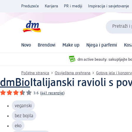
Preduzeće
Karijera
PR i mediji
Inspiracija i savjetovanje
Pretraži i
Novo
Brendovi
Make up
Njega i parfemi
Kos
dm active beauty: sakupljajte bo
Početna stranica
Osviještena prehrana
Gotova jela i konzerv
dmBio
Italijanski ravioli s 
3.6
(
441 recenzije
)
veganski
bez bojila
eko