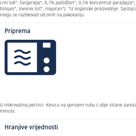
crni luk*, šargarepa*, 0,7% patlidžan*, 0,5% koncentrat paradajza*, 0,
timijan*, lovorov list*, majoran*). *iz organske proizvodnje. Sasto
mogu se razlikovati od onih na pakovanju.
Priprema
U mikrovalnoj pećnici: Kesicu na gornjem rubu s obje strane zareza
minuta.
Hranjive vrijednosti