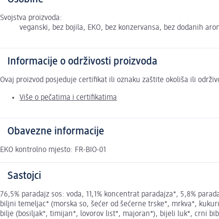
Svojstva proizvoda:
veganski, bez bojila, EKO, bez konzervansa, bez dodanih ar
Informacije o održivosti proizvoda
Ovaj proizvod posjeduje certifikat ili oznaku zaštite okoliša ili održ
Više o pečatima i certifikatima
Obavezne informacije
EKO kontrolno mjesto: FR-BIO-01
Sastojci
76,5% paradajz sos: voda, 11,1% koncentrat paradajza*, 5,8% paradaj
biljni temeljac* (morska so, šećer od šećerne trske*, mrkva*, kukuruz
bilje (bosiljak*, timijan*, lovorov list*, majoran*), bijeli luk*, cr