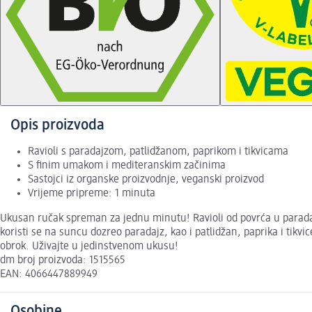
Opis proizvoda
Ravioli s paradajzom, patlidžanom, paprikom i tikvicama
S finim umakom i mediteranskim začinima
Sastojci iz organske proizvodnje, veganski proizvod
Vrijeme pripreme: 1 minuta
Ukusan ručak spreman za jednu minutu! Ravioli od povrća u paradaj
koristi se na suncu dozreo paradajz, kao i patlidžan, paprika i tikvic
obrok. Uživajte u jedinstvenom ukusu!
dm broj proizvoda: 1515565
EAN: 4066447889949
Osobine