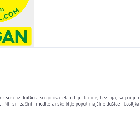
z sosu iz dmBio-a su gotova jela od tjestenine, bez jaja, sa punj
e. Mirisni začini i mediteransko bilje poput majčine dušice i bosiljka