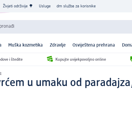
Živjeti održivije 🌳
Usluge
dm služba za korisnike
 pronađi
a
Muška kozmetika
Zdravlje
Osviještena prehrana
Doma
dove i štedite
Kupujte uvijekpovoljno online
e
povrćem u umaku od paradajza