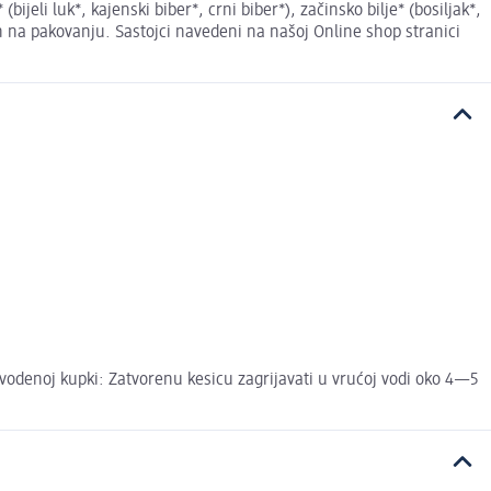
jeli luk*, kajenski biber*, crni biber*), začinsko bilje* (bosiljak*,
ih na pakovanju. Sastojci navedeni na našoj Online shop stranici
 vodenoj kupki: Zatvorenu kesicu zagrijavati u vrućoj vodi oko 4—5