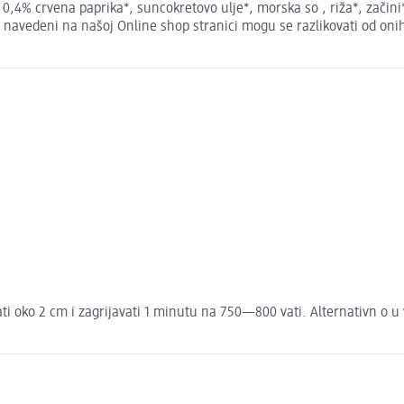
4% crvena paprika*, suncokretovo ulje*, morska so , riža*, začini* (bi
jci navedeni na našoj Online shop stranici mogu se razlikovati od on
ti oko 2 cm i zagrijavati 1 minutu na 750—800 vati. Alternativn o u