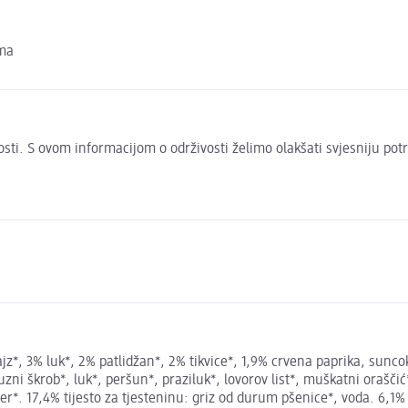
oma
ivosti. S ovom informacijom o održivosti želimo olakšati svjesniju pot
z*, 3% luk*, 2% patlidžan*, 2% tikvice*, 1,9% crvena paprika, sunco
ni škrob*, luk*, peršun*, praziluk*, lovorov list*, muškatni oraščić*
ni biber*. 17,4% tijesto za tjesteninu: griz od durum pšenice*, voda. 