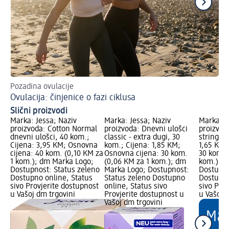
Pozadina ovulacije
Pok
Ovulacija: činjenice o fazi ciklusa
Is
Slični proizvodi
Marka: Jessa; Naziv
Marka: Jessa; Naziv
Marka: J
proizvoda: Cotton Normal
proizvoda: Dnevni ulošci
proizvod
dnevni ulošci, 40 kom.;
classic - extra dugi, 30
string, 3
Cijena: 3,95 KM; Osnovna
kom.; Cijena: 1,85 KM;
1,65 KM;
cijena: 40 kom. (0,10 KM za
Osnovna cijena: 30 kom.
30 kom. 
1 kom.); dm Marka Logo;
(0,06 KM za 1 kom.); dm
kom.); d
Dostupnost: Status zeleno
Marka Logo; Dostupnost:
Dostupno
Dostupno online, Status
Status zeleno Dostupno
Dostupno
sivo Provjerite dostupnost
online, Status sivo
sivo Pro
u Vašoj dm trgovini
Provjerite dostupnost u
u Vašoj 
Vašoj dm trgovini