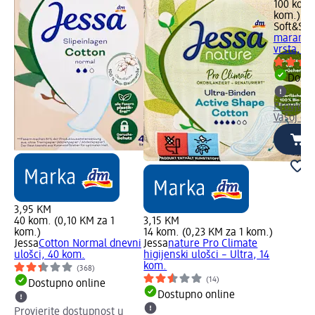
100 kom.
kom.)
Soft&Sic
maramice
vrsta, 1
Dostu
Provjeri
Vašoj dm
3,95 KM
40 kom. (0,10 KM za 1
3,15 KM
kom.)
14 kom. (0,23 KM za 1 kom.)
Jessa
Cotton Normal dnevni
Jessa
nature Pro Climate
ulošci, 40 kom.
higijenski ulošci – Ultra, 14
kom.
(368)
(14)
Dostupno online
Dostupno online
Provjerite dostupnost u