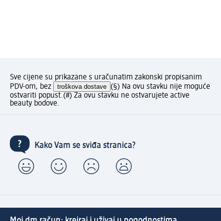
Sve cijene su prikazane s uračunatim zakonski propisanim
PDV-om, bez
troškova dostave
(§) Na ovu stavku nije moguće
ostvariti popust.
(#) Za ovu stavku ne ostvarujete active
beauty bodove.
Kako Vam se sviđa stranica?
Moj dm račun: kreiraj i uživaj u pogodnostima