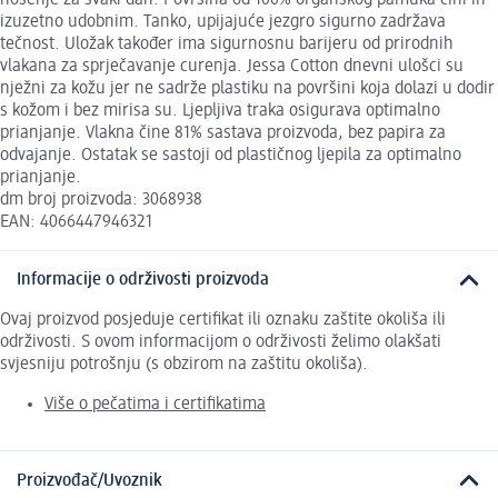
izuzetno udobnim. Tanko, upijajuće jezgro sigurno zadržava
tečnost. Uložak također ima sigurnosnu barijeru od prirodnih
vlakana za sprječavanje curenja. Jessa Cotton dnevni ulošci su
nježni za kožu jer ne sadrže plastiku na površini koja dolazi u dodir
s kožom i bez mirisa su. Ljepljiva traka osigurava optimalno
prianjanje. Vlakna čine 81% sastava proizvoda, bez papira za
odvajanje. Ostatak se sastoji od plastičnog ljepila za optimalno
prianjanje.
dm broj proizvoda: 3068938
EAN: 4066447946321
Informacije o održivosti proizvoda
Ovaj proizvod posjeduje certifikat ili oznaku zaštite okoliša ili
održivosti. S ovom informacijom o održivosti želimo olakšati
svjesniju potrošnju (s obzirom na zaštitu okoliša).
Više o pečatima i certifikatima
Proizvođač/Uvoznik