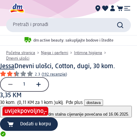
Pretraži i pronađi
dm active beauty: sakupljajte bodove i štedite
Početna stranica
Njega i parfemi
Intimna higijena
Dnevni ulošci
Jessa
Dnevni ulošci, Cotton, dugi, 30 kom.
2.3
(
192 recenzije
)
3,35 KM
30 kom. (0,11 KM za 1 kom.)
uklj. Pdv plus
dostava
dm stalna cijena
nije povećana od 16.06.2025.
Dodati u korpu