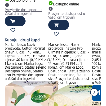
Dostupno online
Dostupno online
Provjerite dostupnost u
Vašoj dm trgovini
Provjerite dostupnost u
Vašoj dm trgovini
Kupuju i drugi kupci
Marka: Jessa; Naziv
Marka: Jessa; Naziv
Marka: S
proizvoda: Cotton Normal
proizvoda: nature Pro
proizvod
dnevni ulošci, 40 kom.;
Climate higijenski ulošci –
maramice
Cijena: 3,95 KM; Osnovna
Ultra, 14 kom.; Cijena:
vrsta, 10
cijena: 40 kom. (0,10 KM za
3,15 KM; Osnovna cijena:
2,85 KM;
1 kom.); dm Marka Logo;
14 kom. (0,23 KM za 1
100 kom.
Dostupnost: Status zeleno
kom.); dm Marka Logo;
kom.); d
Dostupno online, Status
Dostupnost: Status zeleno
Dostupno
sivo Provjerite dostupnost
Dostupno online, Status
Dostupno
u Vašoj dm trgovini
sivo Provjerite dostupnost
sivo Pro
u Vašoj dm trgovini
u Vašoj 
2,85 KM