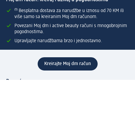
⁽¹⁾ Besplatna dostava za narudžbe u iznosu od 70 KM ili
više samo sa kreiranim Moj dm računom.
Povezani Moj dm i active beauty računi s mnogobrojnim
pogodnostima.
Upravljajte narudžbama brzo i jednostavno.
Kreirajte Moj dm račun
Pomoć
Programi i usluge
dm služba za korisnike
Načini i troškovi dostave
Povrat proizvoda
Preduzeće
O nama
Odgovornost
Karijera
PR i mediji