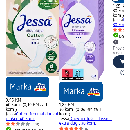
1,65 KM
30 kom. 
kom.)
Jessa
Dne
30 kom.
Dostu
Provjeri
Vašoj dm
3,95 KM
40 kom. (0,10 KM za 1
1,85 KM
kom.)
30 kom. (0,06 KM za 1
Jessa
Cotton Normal dnevni
kom.)
ulošci, 40 kom.
Jessa
Dnevni ulošci classic -
extra dugi, 30 kom.
(368)
(61)