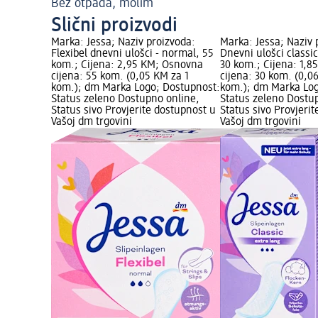
Bez otpada, molim
Slični proizvodi
Marka: Jessa; Naziv proizvoda:
Marka: Jessa; Naziv 
Flexibel dnevni ulošci - normal, 55
Dnevni ulošci classic
kom.; Cijena: 2,95 KM; Osnovna
30 kom.; Cijena: 1,
cijena: 55 kom. (0,05 KM za 1
cijena: 30 kom. (0,0
kom.); dm Marka Logo; Dostupnost:
kom.); dm Marka Log
Status zeleno Dostupno online,
Status zeleno Dostu
Status sivo Provjerite dostupnost u
Status sivo Provjeri
Vašoj dm trgovini
Vašoj dm trgovini