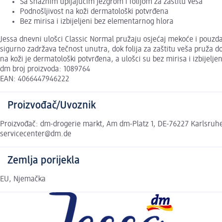
Sa snažnim upijajućim jezgrom i folijom za zaštitu veša
Podnošljivost na koži dermatološki potvrđena
Bez mirisa i izbijeljeni bez elementarnog hlora
Jessa dnevni ulošci Classic Normal pružaju osjećaj mekoće i pouzda
sigurno zadržava tečnost unutra, dok folija za zaštitu veša pruža d
na koži je dermatološki potvrđena, a ulošci su bez mirisa i izbijelj
dm broj proizvoda: 1089764
EAN: 4066447946222
Proizvođač/Uvoznik
Proizvođač: dm-drogerie markt, Am dm-Platz 1, DE-76227 Karlsruhe,
servicecenter@dm.de
Zemlja porijekla
EU, Njemačka