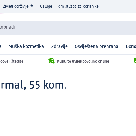
Živjeti održivije 🌳
Usluge
dm služba za korisnike
 pronađi
a
Muška kozmetika
Zdravlje
Osviještena prehrana
Doma
dove i štedite
Kupujte uvijekpovoljno online
ormal, 55 kom.