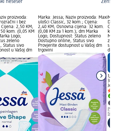
aki neseser
Žensko zdravl
ziv proizvoda:
Marka: Jessa; Naziv proizvoda: Maxi
Marka: Jess
rozračni i bez
ulošci Classic, 32 kom.; Cijena:
Dnevni ulož
 Cijena: 2,50 KM;
2,40 KM; Osnovna cijena: 32 kom.
Cijena: 1,6
 50 kom. (0,05 KM
(0,08 KM za 1 kom.); dm Marka
kom. (0,06 
Marka Logo;
Logo; Dostupnost: Status zeleno
Marka Logo;
tus zeleno
Dostupno online, Status sivo
zeleno Dost
, Status sivo
Provjerite dostupnost u Vašoj dm
sivo Provjer
upnost u Vašoj dm
trgovini
dm trgovini
1,65 KM
30 kom. (0,
Jessa
Dnevni
Dostupno
Provjerite 
trgovini