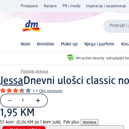
Preduzeće
Karijera
PR i mediji
Inspiracija i savjetovanje
Pretraži i
Novo
Brendovi
Make up
Njega i parfemi
Kos
dm active beauty: sakupljajte bo
Početna stranica
Jessa
Dnevni ulošci classic n
3.3
(
364 recenzije
)
1,95 KM
55 kom. (0,04 KM za 1 kom.)
uklj. Pdv plus
dostava