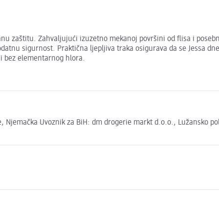
nu zaštitu. Zahvaljujući izuzetno mekanoj površini od flisa i poseb
odatnu sigurnost. Praktična ljepljiva traka osigurava da se Jessa dn
eni bez elementarnog hlora.
 Njemačka Uvoznik za BiH: dm drogerie markt d.o.o., Lužansko polje