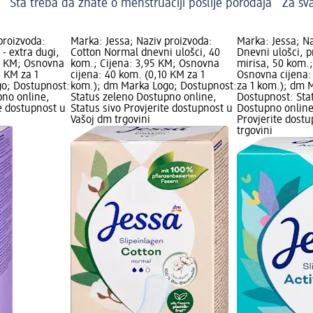
Šta treba da znate o menstruaciji poslije porođaja
Za sv
proizvoda:
Marka: Jessa; Naziv proizvoda:
Marka: Jessa; Na
 - extra dugi,
Cotton Normal dnevni ulošci, 40
Dnevni ulošci, p
85 KM; Osnovna
kom.; Cijena: 3,95 KM; Osnovna
mirisa, 50 kom.;
6 KM za 1
cijena: 40 kom. (0,10 KM za 1
Osnovna cijena:
o; Dostupnost:
kom.); dm Marka Logo; Dostupnost:
za 1 kom.); dm 
pno online,
Status zeleno Dostupno online,
Dostupnost: Sta
te dostupnost u
Status sivo Provjerite dostupnost u
Dostupno online
Vašoj dm trgovini
Provjerite dost
trgovini