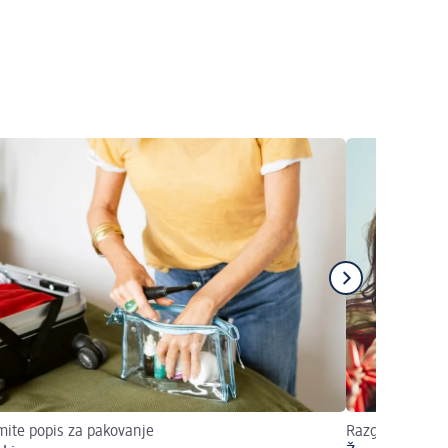
ite popis za pakovanje
Razgovarajmo o