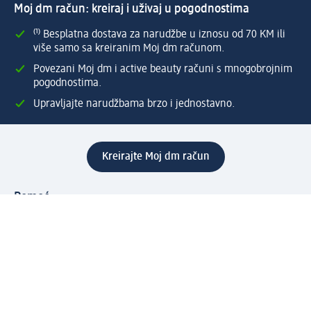
Moj dm račun: kreiraj i uživaj u pogodnostima
⁽¹⁾ Besplatna dostava za narudžbe u iznosu od 70 KM ili
više samo sa kreiranim Moj dm računom.
Povezani Moj dm i active beauty računi s mnogobrojnim
pogodnostima.
Upravljajte narudžbama brzo i jednostavno.
Kreirajte Moj dm račun
Pomoć
Programi i usluge
dm služba za korisnike
Načini i troškovi dostave
Povrat proizvoda
Preduzeće