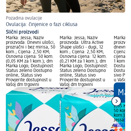
Pozadina ovulacije
Pok
Ovulacija: činjenice o fazi ciklusa
Is
Slični proizvodi
Marka: Jessa; Naziv
Marka: Jessa; Naziv
Marka: J
proizvoda: Dnevni ulošci,
proizvoda: Ultra Active
proizvod
prozračni i bez mirisa, 50
Shape ulošci - dugi, 12
dnevni u
kom.; Cijena: 2,50 KM;
kom.; Cijena: 2,50 KM;
Cijena: 
Osnovna cijena: 50 kom.
Osnovna cijena: 12 kom.
cijena: 
(0,05 KM za 1 kom.); dm
(0,21 KM za 1 kom.); dm
1 kom.);
Marka Logo; Dostupnost:
Marka Logo; Dostupnost:
Dostupno
Status zeleno Dostupno
Status zeleno Dostupno
Dostupno
online, Status sivo
online, Status sivo
sivo Pro
Provjerite dostupnost u
Provjerite dostupnost u
u Vašoj 
Vašoj dm trgovini
Vašoj dm trgovini
2,65 KM
50 kom. 
kom.)
Jessa
Pur
ulošci, 