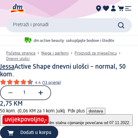
Pretraži i pronađi
dm active beauty: sakupljajte bodove i štedite
Početna stranica
Njega i parfemi
Proizvodi za mjesečnicu
Dnevni ulošci
Jessa
Active Shape dnevni ulošci – normal, 50
kom.
4.4
(
13 ocjena
)
2,75 KM
50 kom. (0,06 KM za 1 kom.)
uklj. Pdv plus
dostava
dm stalna cijena
nije povećana od 07.11.2022.
Dodati u korpu