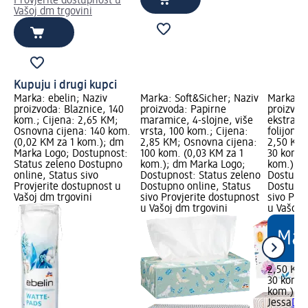
Provjerite dostupnost u
Vašoj dm trgovini
Kupuju i drugi kupci
Marka: ebelin; Naziv
Marka: Soft&Sicher; Naziv
Marka: J
proizvoda: Blaznice, 140
proizvoda: Papirne
proizvod
kom.; Cijena: 2,65 KM;
maramice, 4-slojne, više
ekstra d
Osnovna cijena: 140 kom.
vrsta, 100 kom.; Cijena:
folijom, 
(0,02 KM za 1 kom.); dm
2,85 KM; Osnovna cijena:
2,50 KM;
Marka Logo; Dostupnost:
100 kom. (0,03 KM za 1
30 kom. 
Status zeleno Dostupno
kom.); dm Marka Logo;
kom.); d
online, Status sivo
Dostupnost: Status zeleno
Dostupno
Provjerite dostupnost u
Dostupno online, Status
Dostupno
Vašoj dm trgovini
sivo Provjerite dostupnost
sivo Pro
u Vašoj dm trgovini
u Vašoj 
2,50 KM
30 kom. 
kom.)
Jessa
Dne