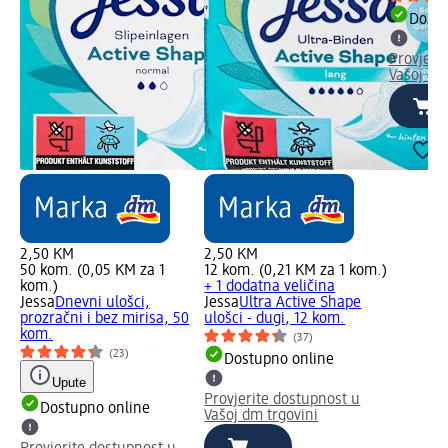
Dostu
Provjeri
Vašoj dm
2,50 KM
2,50 KM
50 kom. (0,05 KM za 1
12 kom. (0,21 KM za 1 kom.)
kom.)
+ 1 dodatna veličina
Jessa
Dnevni ulošci,
Jessa
Ultra Active Shape
prozračni i bez mirisa, 50
ulošci - dugi, 12 kom.
kom.
(37)
(23)
Dostupno online
Upute
Provjerite dostupnost u
Dostupno online
Vašoj dm trgovini