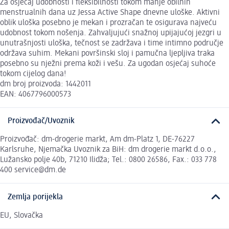
Za osjećaj udobnosti i fleksibilnosti tokom manje obilnih
menstrualnih dana uz Jessa Active Shape dnevne uloške. Aktivni
oblik uloška posebno je mekan i prozračan te osigurava najveću
udobnost tokom nošenja. Zahvaljujući snažnoj upijajućoj jezgri u
unutrašnjosti uloška, tečnost se zadržava i time intimno područje
održava suhim. Mekani površinski sloj i pamučna ljepljiva traka
posebno su nježni prema koži i vešu. Za ugodan osjećaj suhoće
tokom cijelog dana!
dm broj proizvoda: 1442011
EAN: 4067796000573
Proizvođač/Uvoznik
Proizvođač: dm-drogerie markt, Am dm-Platz 1, DE-76227
Karlsruhe, Njemačka Uvoznik za BiH: dm drogerie markt d.o.o.,
Lužansko polje 40b, 71210 Ilidža; Tel.: 0800 26586, Fax.: 033 778
400 service@dm.de
Zemlja porijekla
EU, Slovačka