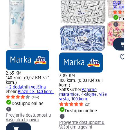
dugi, sa
30 kom.
Dostu
Provjeri
Vašoj dm
2,65 KM
2,85 KM
140 kom. (0,02 KM za 1
100 kom. (0,03 KM za 1
kom.)
kom.)
+ 2 dodatnih veličina
Soft&Sicher
Papirne
ebelin
Blaznice, 140 kom.
maramice, 4-slojne, više
(484)
vrsta, 100 kom.
Dostupno online
(21)
Dostupno online
Provjerite dostupnost u
Vašoj dm trgovini
Provjerite dostupnost u
Vašoj dm trgovini