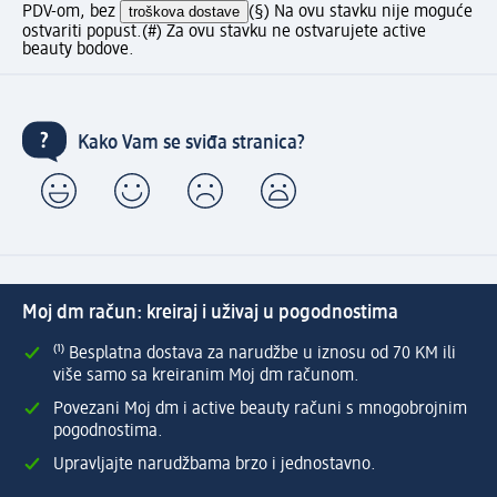
PDV-om, bez
troškova dostave
(§) Na ovu stavku nije moguće
ostvariti popust.
(#) Za ovu stavku ne ostvarujete active
beauty bodove.
Kako Vam se sviđa stranica?
Moj dm račun: kreiraj i uživaj u pogodnostima
⁽¹⁾ Besplatna dostava za narudžbe u iznosu od 70 KM ili
više samo sa kreiranim Moj dm računom.
Povezani Moj dm i active beauty računi s mnogobrojnim
pogodnostima.
Upravljajte narudžbama brzo i jednostavno.