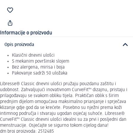
Informacije o proizvodu
Opis proizvoda
Klasični dnevni ulošci
S mekanim površinski slojem
Bez alergena, mirisa i boja
Pakovanje sadrži 50 uložaka
Libresse® Classic dnevni ulošci pružaju pouzdanu zaštitu i
udobnost. Zahvaljujući inovativnom CurveFit™ dizajnu, pristaju i
prilagođavaju se svakom obliku tijela. Praktičan oblik s širim
prednjim dijelom omogućava maksimalno prianjanje i sprječava
klizanje gdje god da se krećete. Posebno su nježni prema koži
intimnog područja i stvaraju ugodan osjećaj suhoće. Libresse®
CurveFit™ Classic dnevni ulošci idealni su za prvi i posljedni dan
menstruacije. Osjećajte se sigurno tokom cijelog dana!
dm broj proizvoda: 2512485