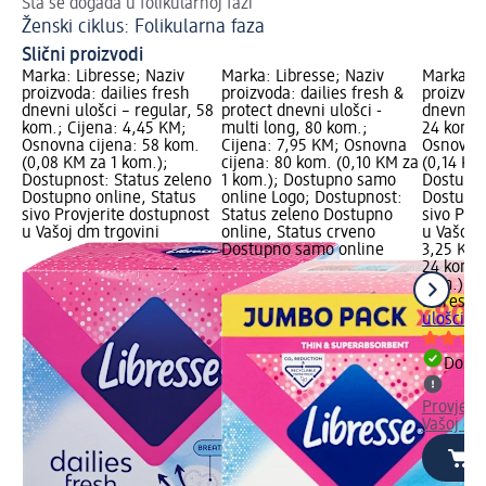
Šta se događa u folikularnoj fazi
Po
Ženski ciklus: Folikularna faza
Ov
Slični proizvodi
Marka: Libresse; Naziv
Marka: Libresse; Naziv
Marka: L
proizvoda: dailies fresh
proizvoda: dailies fresh &
proizvoda
dnevni ulošci – regular, 58
protect dnevni ulošci -
dnevni ul
kom.; Cijena: 4,45 KM;
multi long, 80 kom.;
24 kom.;
Osnovna cijena: 58 kom.
Cijena: 7,95 KM; Osnovna
Osnovna 
(0,08 KM za 1 kom.);
cijena: 80 kom. (0,10 KM za
(0,14 KM
Dostupnost: Status zeleno
1 kom.); Dostupno samo
Dostupno
Dostupno online, Status
online Logo; Dostupnost:
Dostupno
sivo Provjerite dostupnost
Status zeleno Dostupno
sivo Pro
u Vašoj dm trgovini
online, Status crveno
u Vašoj 
Dostupno samo online
3,25 KM
24 kom. 
kom.)
Libresse
ulošci – 
Dostu
Provjeri
Vašoj dm