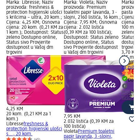
Marka: Libresse; Naziv
Marka: Violeta; Naziv
Marka: C
proizvoda: freshness &
proizvoda: Premium
proizvoda
protection higijenski ulošci
toaletni papir lavanda, 3 -
pasta za
s krilcima – ultra, 20 kom.;
slojni, 2160 listića, 16 kom.;
Cijena: 
Cijena: 4,25 KM; Osnovna
Cijena: 7,95 KM; Osnovna
cijena: 
cijena: 20 kom. (0,21 KM za
cijena: 2.032 listića
100 ml);
1 kom.); Dostupnost: Status
(0,39 KM za 100 listića);
zeleno D
zeleno Dostupno online,
Dostupnost: Status zeleno
Status si
Status sivo Provjerite
Dostupno online, Status
dostupno
dostupnost u Vašoj dm
sivo Provjerite dostupnost
trgovini
trgovini
u Vašoj dm trgovini
3,70 KM
125 ml (
Colgate
T
za zube,
Dostu
Provjeri
Vašoj dm
4,25 KM
20 kom. (0,21 KM za 1
7,95 KM
kom.)
2.032 listića (0,39 KM za
Libresse
freshness &
100 listića)
protection higijenski ulošci
Violeta
Premium toaletni
s..., 20 kom.
papir lavanda, 3 -slojni,
(45)