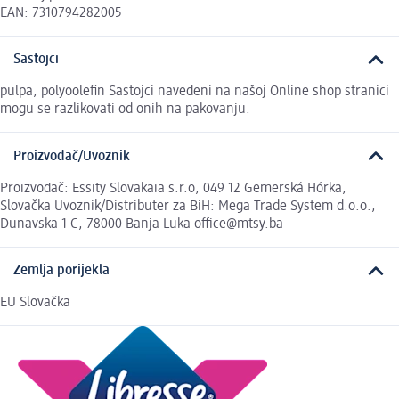
EAN: 7310794282005
Sastojci
pulpa, polyoolefin Sastojci navedeni na našoj Online shop stranici
mogu se razlikovati od onih na pakovanju.
Proizvođač/Uvoznik
Proizvođač: Essity Slovakaia s.r.o, 049 12 Gemerská Hórka,
Slovačka Uvoznik/Distributer za BiH: Mega Trade System d.o.o.,
Dunavska 1 C, 78000 Banja Luka office@mtsy.ba
Zemlja porijekla
EU Slovačka