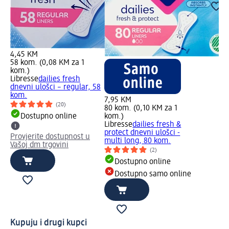
4,45 KM
58 kom. (0,08 KM za 1
kom.)
Libresse
dailies fresh
dnevni ulošci – regular, 58
kom.
7,95 KM
(20)
80 kom. (0,10 KM za 1
Dostupno online
kom.)
Libresse
dailies fresh &
protect dnevni ulošci -
Provjerite dostupnost u
multi long, 80 kom.
Vašoj dm trgovini
(2)
Dostupno online
Dostupno samo online
Kupuju i drugi kupci