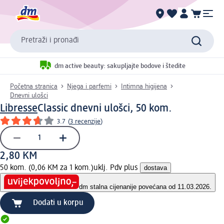
Pretraži i pronađi
dm active beauty: sakupljajte bodove i štedite
Početna stranica
Njega i parfemi
Intimna higijena
Dnevni ulošci
Libresse
Classic dnevni ulošci, 50 kom.
3.7
(
3 recenzije
)
2,80 KM
50 kom. (0,06 KM za 1 kom.)
uklj. Pdv plus
dostava
dm stalna cijena
nije povećana od 11.03.2026.
Dodati u korpu