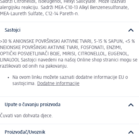
Sadrži Citronellol, Isoeugenol, Hexyl Salicylate. Može izazvati
alergijsku reakciju. Sadrži MEA-C10-13 Alkyl Benzenesulfonate,
MEA-Laureth Sulfate, C12-14 Pareth-n.
Sastojci
>30 % ANIONSKE POVRŠINSKI AKTIVNE TVARI, 5-15 % SAPUN, <5 %
NEIONSKE POVRŠINSKI AKTIVNE TVARI, FOSFONATI, ENZIMI,
OPTIČKI POSVJETLJIVAČI BOJE, MIRISI, CITRONELLOL, EUGENOL,
LINALOOL Sastojci navedeni na našoj Online shop stranici mogu se
razlikovati od onih na pakovanju.
Na ovom linku možete saznati dodatne informacije EU o
sastojcima.
Dodatne informacije
Upute o čuvanju proizvoda
Čuvati van dohvata djece.
Proizvođač/Uvoznik