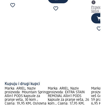
Provjeri
Vašoj dm
Kupuju i drugi kupci
Marka: ARIEL; Naziv
Marka: ARIEL; Naziv
Marka: L
proizvoda: Mountain Spring
proizvoda: EXTRA STAIN
proizvod
Allin1 PODS kapsule za
REMOVAL Allin1 PODS
veš Gold 
pranje veša, 30 kom.;
kapsule za pranje veša, 26
59 pranja
Cijena: 19,95 KM; Osnovna
kom.; Cijena: 17,95 KM;
6,95 KM;