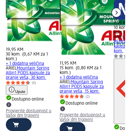
7,95 KM
10 kom. 
kom.)
ARIEL
EX
REMOVAL
kapsule z
19,95 KM
kom.
30 kom. (0,67 KM za 1
kom.)
11,95 KM
+ 1 dodatna veličina
15 kom. (0,80 KM za 1
ARIEL
Mountain Spring
kom.)
Allin1 PODS kapsule za
+ 1 dodatna veličina
pranje veša, 30 kom.
ARIEL
Mountain Spring
(5)
Allin1 PODS kapsule za
pranje veša, 15 kom.
Upute
(2)
Dostupno online
Dostupno online
Provjerite dostupnost u
Provjerite dostupnost u
Vašoj dm trgovini
Vašoj dm trgovini
Dostu