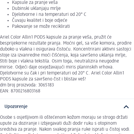
Kapsule za pranje veša
Dubinski uklanjaju mrlje
Djelotvorne i na temperaturi od 20° C
Čuvaju kvalitet i boje odjeće
Pakovanje se može reciklirati
Ariel Color Allin1 PODS kapsule za pranje veša, pružit će
besprijekorne rezultate pranja. Moćni gel, sa više komora, prodire
duboko u vlakna i osigurava čistoću. Koncentrirani aktivni sastojci
stoje iza izvanredne moći čišćenja, koja savršeno uklanja mrlje,
štiti boje i vlakna tekstila. Osim toga, neutralizira neugodne
mirise. Odjeći daje osvježavajući miris planinskih vrhova.
Djelotvorne su čak i pri temperaturi od 20° C. Ariel Color Allin1
PODS kapsule za savršeno čist i blistav veš!
dm broj proizvoda: 3065183
EAN: 8700216803168
Upozorenje
Osobe s osjetljivom ili oštećenom kožom moraju se strogo držati
upute za doziranje i izbjegavati duži dodir ruku s otopinom
sredstva za pranje. Nakon svakog pranja ruke isprati u čistoj vodi.