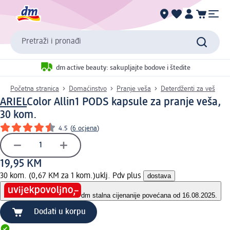
Pretraži i pronađi
dm active beauty: sakupljajte bodove i štedite
Početna stranica
Domaćinstvo
Pranje veša
Deterdženti za veš
ARIEL
Color Allin1 PODS kapsule za pranje veša,
30 kom.
4.5
(
6 ocjena
)
19,95 KM
30 kom. (0,67 KM za 1 kom.)
uklj. Pdv plus
dostava
dm stalna cijena
nije povećana od 16.08.2025.
Dodati u korpu