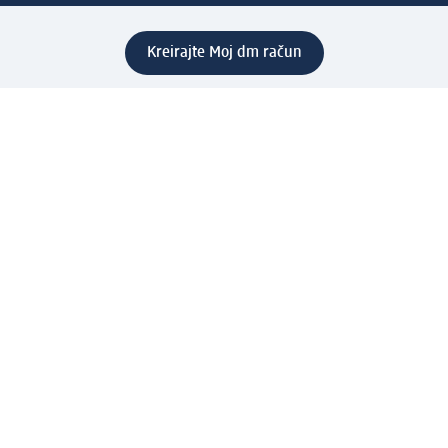
Kreirajte Moj dm račun
Pomoć
Programi i usluge
dm služba za korisnike
Načini i troškovi dostave
Povrat proizvoda
Preduzeće
O nama
Odgovornost
Karijera
PR i mediji
Svijet proizvoda
dm Svijet