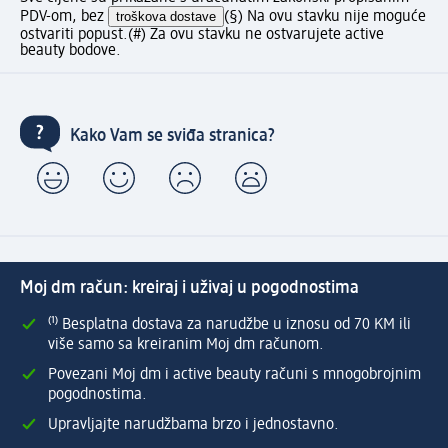
PDV-om, bez
troškova dostave
(§) Na ovu stavku nije moguće
ostvariti popust.
(#) Za ovu stavku ne ostvarujete active
beauty bodove.
Kako Vam se sviđa stranica?
Moj dm račun: kreiraj i uživaj u pogodnostima
⁽¹⁾ Besplatna dostava za narudžbe u iznosu od 70 KM ili
više samo sa kreiranim Moj dm računom.
Povezani Moj dm i active beauty računi s mnogobrojnim
pogodnostima.
Upravljajte narudžbama brzo i jednostavno.