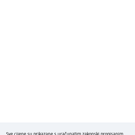
Sve cijene su prikazane s uračunatim zakonski propisanim