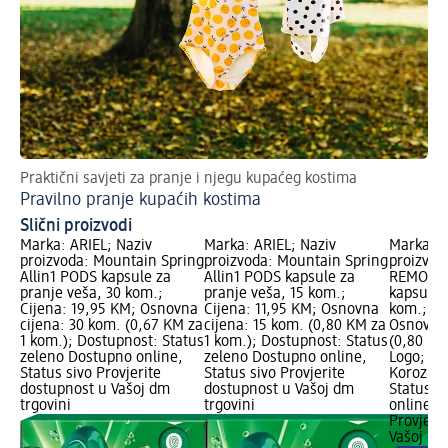
Praktični savjeti za pranje i njegu kupaćeg kostima
Ov
Pravilno pranje kupaćih kostima
Al
Slični proizvodi
Marka: ARIEL; Naziv
Marka: ARIEL; Naziv
Marka: A
proizvoda: Mountain Spring
proizvoda: Mountain Spring
proizvod
Allin1 PODS kapsule za
Allin1 PODS kapsule za
REMOVAL
pranje veša, 30 kom.;
pranje veša, 15 kom.;
kapsule 
Cijena: 19,95 KM; Osnovna
Cijena: 11,95 KM; Osnovna
kom.; Ci
cijena: 30 kom. (0,67 KM za
cijena: 15 kom. (0,80 KM za
Osnovna 
1 kom.); Dostupnost: Status
1 kom.); Dostupnost: Status
(0,80 KM
zeleno Dostupno online,
zeleno Dostupno online,
Logo; Up
Status sivo Provjerite
Status sivo Provjerite
Korozivn
dostupnost u Vašoj dm
dostupnost u Vašoj dm
Status z
trgovini
trgovini
online, S
Provjeri
Vašoj dm