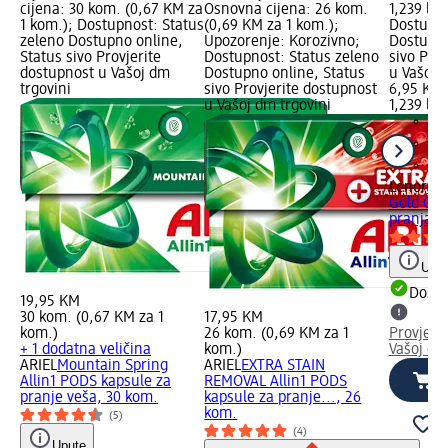
cijena: 30 kom. (0,67 KM za
Osnovna cijena: 26 kom.
1,239 l (
1 kom.); Dostupnost: Status
(0,69 KM za 1 kom.);
Dostupno
zeleno Dostupno online,
Upozorenje: Korozivno;
Dostupno
Status sivo Provjerite
Dostupnost: Status zeleno
sivo Pro
dostupnost u Vašoj dm
Dostupno online, Status
u Vašoj 
trgovini
sivo Provjerite dostupnost
6,95 KM
u Vašoj dm trgovini
1,239 l (
Lenor
Om
Gold Orch
pranja, 1
Uput
Dostu
19,95 KM
30 kom. (0,67 KM za 1
17,95 KM
kom.)
26 kom. (0,69 KM za 1
Provjeri
+ 1 dodatna veličina
kom.)
Vašoj dm
ARIEL
Mountain Spring
ARIEL
EXTRA STAIN
Allin1 PODS kapsule za
REMOVAL Allin1 PODS
pranje veša, 30 kom.
kapsule za pranje..., 26
kom.
(5)
(4)
Upute