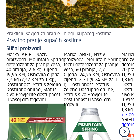
Praktični savjeti za pranje i njegu kupaćeg kostima
Na 
Pravilno pranje kupaćih kostima
Uk
Slični proizvodi
Marka: ARIEL; Naziv
Marka: ARIEL; Naziv
Marka: A
proizvoda: Mountain Spring
proizvoda: Mountain Spring
proizvod
deterdžent za pranje veša,
tečni deterdžent za pranje
deterdže
40 pranja, 2,6 kg; Cijena:
veša, 60 pranja, 2,7 l;
20 pranja
19,95 KM; Osnovna cijena:
Cijena: 24,95 KM; Osnovna
11,95 KM
2,6 kg (7,67 KM za 1 kg);
cijena: 2,7 l (9,24 KM za 1
1,3 kg (9
Dostupnost: Status zeleno
l); Dostupnost: Status
Dostupno
Dostupno online, Status
zeleno Dostupno online,
Dostupno
sivo Provjerite dostupnost
Status sivo Provjerite
sivo Pro
u Vašoj dm trgovini
dostupnost u Vašoj dm
u Vašoj 
trgovini
11,95 KM
1,3 kg (9
+ 3 dodat
ARIEL
Mou
deterdže
20..., 1,3