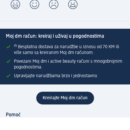
Moj dm račun: kreiraj i uživaj u pogodnostima
⁽¹⁾ Besplatna dostava za narudžbe u iznosu od 70 KM ili
više samo sa kreiranim Moj dm računom.
Povezani Moj dm i active beauty računi s mnogobrojnim
pogodnostima.
Upravljajte narudžbama brzo i jednostavno.
Kreirajte Moj dm račun
Pomoć
Programi i usluge
dm služba za korisnike