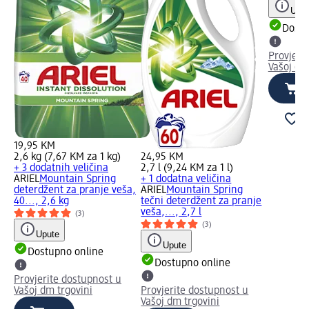
Uput
Dostu
Provjeri
Vašoj dm
19,95 KM
2,6 kg (7,67 KM za 1 kg)
24,95 KM
+ 3 dodatnih veličina
2,7 l (9,24 KM za 1 l)
ARIEL
Mountain Spring
+ 1 dodatna veličina
deterdžent za pranje veša,
ARIEL
Mountain Spring
40..., 2,6 kg
tečni deterdžent za pranje
veša,..., 2,7 l
(3)
(3)
Upute
Upute
Dostupno online
Dostupno online
Provjerite dostupnost u
Vašoj dm trgovini
Provjerite dostupnost u
Vašoj dm trgovini