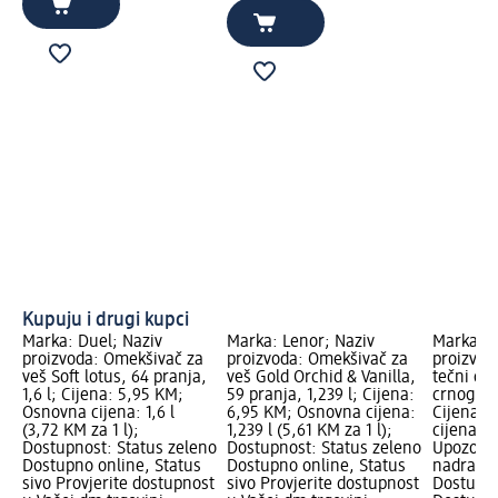
Kupuju i drugi kupci
Marka: Duel; Naziv
Marka: Lenor; Naziv
Marka: P
proizvoda: Omekšivač za
proizvoda: Omekšivač za
proizvod
veš Soft lotus, 64 pranja,
veš Gold Orchid & Vanilla,
tečni de
1,6 l; Cijena: 5,95 KM;
59 pranja, 1,239 l; Cijena:
crnog veš
Osnovna cijena: 1,6 l
6,95 KM; Osnovna cijena:
Cijena: 
(3,72 KM za 1 l);
1,239 l (5,61 KM za 1 l);
cijena: 1
Dostupnost: Status zeleno
Dostupnost: Status zeleno
Upozoren
Dostupno online, Status
Dostupno online, Status
nadražuj
sivo Provjerite dostupnost
sivo Provjerite dostupnost
Dostupno