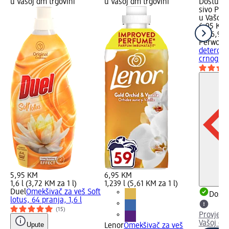
u Vašoj dm trgovini
u Vašoj dm trgovini
Dostupno
sivo Pro
u Vašoj 
6,95 KM
1 l (6,95
Perwoll
R
deterdže
crnog..., 
5,95 KM
6,95 KM
1,6 l (3,72 KM za 1 l)
1,239 l (5,61 KM za 1 l)
Duel
Omekšivač za veš Soft
Dostu
lotus, 64 pranja, 1,6 l
(15)
Provjeri
Vašoj dm
Upute
Lenor
Omekšivač za veš