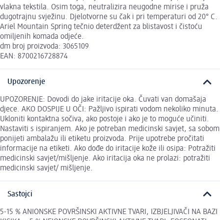
vlakna tekstila. Osim toga, neutralizira neugodne mirise i pruža
dugotrajnu svježinu. Djelotvorne su čak i pri temperaturi od 20° C.
Ariel Mountain Spring tečnio deterdžent za blistavost i čistoću
omiljenih komada odjeće.
dm broj proizvoda: 3065109
EAN: 8700216728874
Upozorenje
UPOZORENJE: Dovodi do jake iritacije oka. Čuvati van domašaja
djece. AKO DOSPIJE U OČI: Pažljivo ispirati vodom nekoliko minuta.
Ukloniti kontaktna sočiva, ako postoje i ako je to moguće učiniti.
Nastaviti s ispiranjem. Ako je potreban medicinski savjet, sa sobom
ponijeti ambalažu ili etiketu proizvoda. Prije upotrebe pročitati
informacije na etiketi. Ako dođe do iritacije kože ili osipa: Potražiti
medicinski savjet/mišljenje. Ako iritacija oka ne prolazi: potražiti
medicinski savjet/ mišljenje.
Sastojci
5-15 % ANIONSKE POVRŠINSKI AKTIVNE TVARI, IZBJELJIVAČI NA BAZI