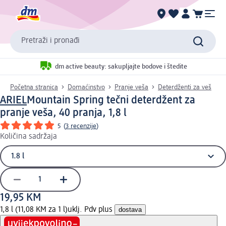
Pretraži i pronađi
dm active beauty: sakupljajte bodove i štedite
Početna stranica
Domaćinstvo
Pranje veša
Deterdženti za veš
ARIEL
Mountain Spring tečni deterdžent za
pranje veša, 40 pranja, 1,8 l
5
(
3 recenzije
)
Količina sadržaja
19,95 KM
1,8 l (11,08 KM za 1 l)
uklj. Pdv plus
dostava