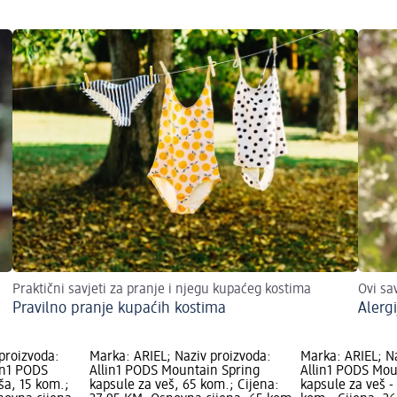
Praktični savjeti za pranje i njegu kupaćeg kostima
Ovi sa
Pravilno pranje kupaćih kostima
Alergi
proizvoda:
Marka: ARIEL; Naziv proizvoda:
Marka: ARIEL; N
in1 PODS
Allin1 PODS Mountain Spring
Allin1 PODS Mou
ša, 15 kom.;
kapsule za veš, 65 kom.; Cijena:
kapsule za veš 