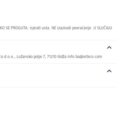
AKO SE PROGUTA: isprati usta. NE izazivati povraćanje. U SLUČAJU
 d.o.o., Lužansko polje 7, 71210 Ilidža info.ba@orbico.com