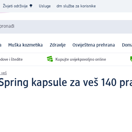
Živjeti održivije 🌳
Usluge
dm služba za korisnike
 pronađi
a
Muška kozmetika
Zdravlje
Osviještena prehrana
Doma
dove i štedite
Kupujte uvijekpovoljno online
 veš
Spring kapsule za veš 140 pr