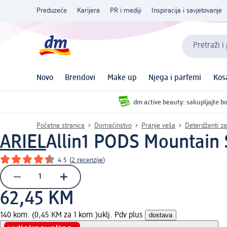
Preduzeće
Karijera
PR i mediji
Inspiracija i savjetovanje
Pretraži i
Novo
Brendovi
Make up
Njega i parfemi
Kos
dm active beauty: sakupljajte bo
Početna stranica
Domaćinstvo
Pranje veša
Deterdženti za
ARIEL
Allin1 PODS Mountain 
4.5
(
2 recenzije
)
62,45 KM
140 kom. (0,45 KM za 1 kom.)
uklj. Pdv plus
dostava