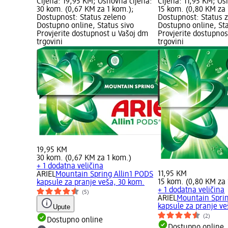
Cijena: 19,95 KM; Osnovna cijena:
Cijena: 11,95 KM; Os
30 kom. (0,67 KM za 1 kom.);
15 kom. (0,80 KM za 
Dostupnost: Status zeleno
Dostupnost: Status 
Dostupno online, Status sivo
Dostupno online, Sta
Provjerite dostupnost u Vašoj dm
Provjerite dostupnos
trgovini
trgovini
19,95 KM
30 kom. (0,67 KM za 1 kom.)
+ 1 dodatna veličina
11,95 KM
ARIEL
Mountain Spring Allin1 PODS
15 kom. (0,80 KM za 
kapsule za pranje veša, 30 kom.
+ 1 dodatna veličina
(5)
ARIEL
Mountain Sprin
kapsule za pranje ve
Upute
(2)
Dostupno online
Dostupno online