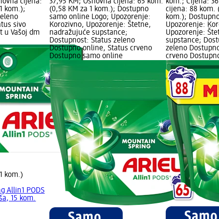
novna cijena:
37,95 KM; Osnovna cijena: 65 kom.
kom.; Cijena: 3
1 kom.);
(0,58 KM za 1 kom.); Dostupno
cijena: 88 kom. 
zeleno
samo online Logo; Upozorenje:
kom.); Dostupno
tus sivo
Korozivno, Upozorenje: Štetne,
Upozorenje: Kor
t u Vašoj dm
nadražujuće supstance;
Upozorenje: Šte
Dostupnost: Status zeleno
supstance; Dost
Dostupno online, Status crveno
zeleno Dostupno
Dostupno samo online
crveno Dostupn
1 kom.)
g Allin1 PODS
ša, 15 kom.