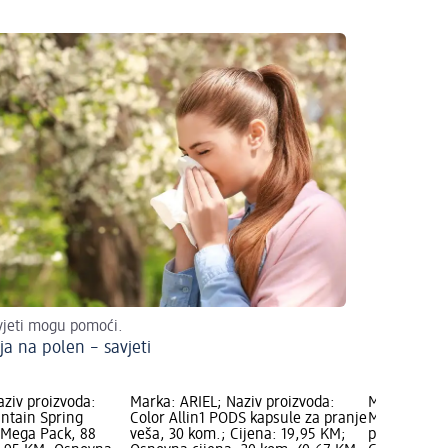
vjeti mogu pomoći.
ja na polen – savjeti
aziv proizvoda:
Marka: ARIEL; Naziv proizvoda:
Marka: ARIE
ntain Spring
Color Allin1 PODS kapsule za pranje
Mountain Sp
- Mega Pack, 88
veša, 30 kom.; Cijena: 19,95 KM;
pranje veša,