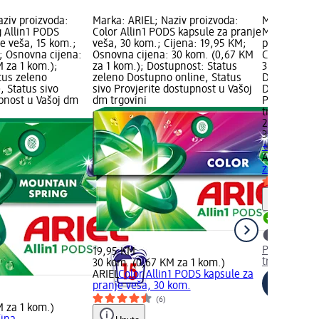
aziv proizvoda:
Marka: ARIEL; Naziv proizvoda:
Marka: ARIE
 Allin1 PODS
Color Allin1 PODS kapsule za pranje
Mountain Sp
e veša, 15 kom.;
veša, 30 kom.; Cijena: 19,95 KM;
pranje veša,
; Osnovna cijena:
Osnovna cijena: 30 kom. (0,67 KM
Cijena: 24,
 za 1 kom.);
za 1 kom.); Dostupnost: Status
3,9 kg (6,40
tus zeleno
zeleno Dostupno online, Status
Dostupnost:
, Status sivo
sivo Provjerite dostupnost u Vašoj
Dostupno on
upnost u Vašoj dm
dm trgovini
Provjerite 
trgovini
24,95 KM
3,9 kg (6,40
+ 3 dodatnih
ARIEL
Mount
za pranje ve
Upute
Dostupno
Provjerite 
19,95 KM
trgovini
30 kom. (0,67 KM za 1 kom.)
ARIEL
Color Allin1 PODS kapsule za
pranje veša, 30 kom.
(6)
M za 1 kom.)