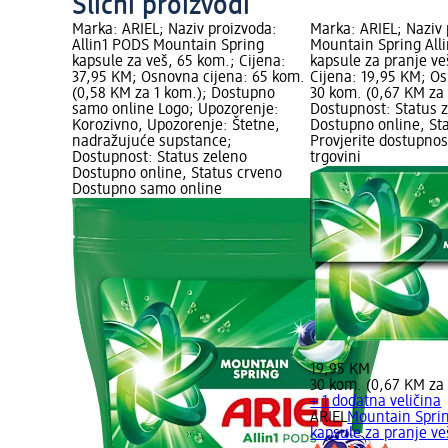
Slični proizvodi
Marka: ARIEL; Naziv proizvoda:
Marka: ARIEL; Naziv 
Allin1 PODS Mountain Spring
Mountain Spring All
kapsule za veš, 65 kom.; Cijena:
kapsule za pranje ve
37,95 KM; Osnovna cijena: 65 kom.
Cijena: 19,95 KM; Os
(0,58 KM za 1 kom.); Dostupno
30 kom. (0,67 KM za 
samo online Logo; Upozorenje:
Dostupnost: Status 
Korozivno, Upozorenje: Štetne,
Dostupno online, Sta
nadražujuće supstance;
Provjerite dostupnos
Dostupnost: Status zeleno
trgovini
Dostupno online, Status crveno
Dostupno samo online
19,95 KM
30 kom. (0,67 KM za
+ 1 dodatna veličina
ARIEL
Mountain Sprin
kapsule za pranje ve