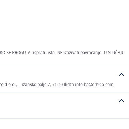
AKO SE PROGUTA: isprati usta. NE izazivati povraćanje. U SLUČAJU
 d.o.o., Lužansko polje 7, 71210 Ilidža info.ba@orbico.com