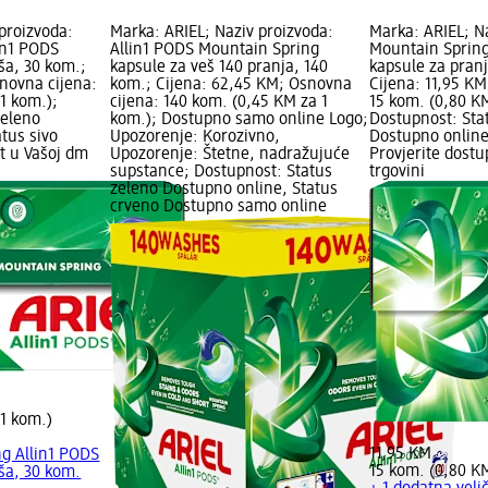
proizvoda:
Marka: ARIEL; Naziv proizvoda:
Marka: ARIEL; N
in1 PODS
Allin1 PODS Mountain Spring
Mountain Spring
ša, 30 kom.;
kapsule za veš 140 pranja, 140
kapsule za pranj
novna cijena:
kom.; Cijena: 62,45 KM; Osnovna
Cijena: 11,95 KM
1 kom.);
cijena: 140 kom. (0,45 KM za 1
15 kom. (0,80 KM
zeleno
kom.); Dostupno samo online Logo;
Dostupnost: Sta
tus sivo
Upozorenje: Korozivno,
Dostupno online
t u Vašoj dm
Upozorenje: Štetne, nadražujuće
Provjerite dost
supstance; Dostupnost: Status
trgovini
zeleno Dostupno online, Status
crveno Dostupno samo online
 1 kom.)
11,95 KM
g Allin1 PODS
15 kom. (0,80 K
ša, 30 kom.