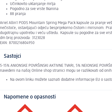
Učinkovito uklanjanje mrlja
Pogodno za sve vrste tkanina
88 pranja
Ariel Allin1 PODS Mountain Spring Mega Pack kapsule za pranje veša 
nečistoće, ostavljajući odjeću besprijekorno čistom i mirisnom. Pr
dugotrajnu upotrebu i veću uštedu. Kapsule su pogodne za sve vrste
dm broj proizvoda: 3123028
EAN: 8700216804950
Sastojci
5-15% ANIONSKE POVRŠINSKI AKTIVNE TVARI, 5% NEIONSKE POVRŠIN
navedeni na našoj Online shop stranici mogu se razlikovati od oni
Na ovom linku možete saznati dodatne informacije EU o sast
Napomene o opasnosti