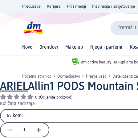
Preduzeće
Karijera
PR i mediji
Inspiracija i savjetovanje
Pretraži i
Novo
Brendovi
Make up
Njega i parfemi
Kos
dm active beauty: sakupljajte bo
Početna stranica
Domaćinstvo
Pranje veša
Deterdženti za
ARIEL
Allin1 PODS Mountain 
0
(
Ocijenite proizvod
)
Količina sadržaja