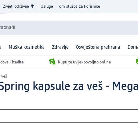
Živjeti održivije 🌳
Usluge
dm služba za korisnike
 pronađi
a
Muška kozmetika
Zdravlje
Osviještena prehrana
Doma
dove i štedite
Kupujte uvijekpovoljno online
 veš
Spring kapsule za veš - Meg