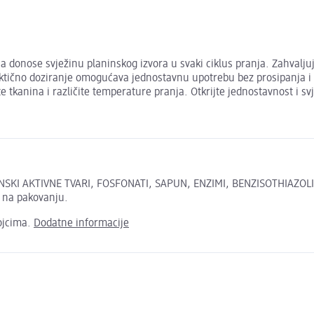
donose svježinu planinskog izvora u svaki ciklus pranja. Zahvaljuju
aktično doziranje omogućava jednostavnu upotrebu bez prosipanja i 
 tkanina i različite temperature pranja. Otkrijte jednostavnost i s
SKI AKTIVNE TVARI, FOSFONATI, SAPUN, ENZIMI, BENZISOTHIAZOLI
h na pakovanju.
ojcima.
Dodatne informacije