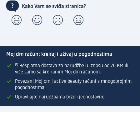
Kako Vam se sviđa stranica?
Moj dm račun: kreiraj i uživaj u pogodnostima
⁽¹⁾ Besplatna dostava za narudžbe u iznosu od 70 KM ili
više samo sa kreiranim Moj dm računom.
Povezani Moj dm i active beauty računi s mnogobrojnim
pogodnostima.
Upravljajte narudžbama brzo i jednostavno.
Kreirajte Moj dm račun
Pomoć