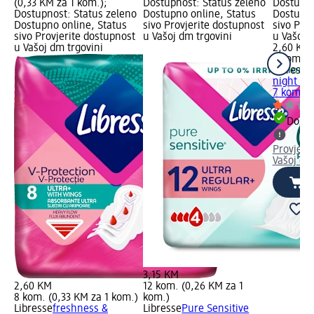
(0,33 KM za 1 kom.);
Dostupnost: Status zeleno
Dostupno
Dostupnost: Status zeleno
Dostupno online, Status
Dostupno
Dostupno online, Status
sivo Provjerite dostupnost
sivo Pro
sivo Provjerite dostupnost
u Vašoj dm trgovini
u Vašoj 
u Vašoj dm trgovini
2,60 KM
7 kom. (
Libresse
night hig
7 kom.
Dostu
Provjeri
Vašoj dm
3,15 KM
2,60 KM
12 kom. (0,26 KM za 1
8 kom. (0,33 KM za 1 kom.)
kom.)
Libresse
freshness &
Libresse
Pure Sensitive