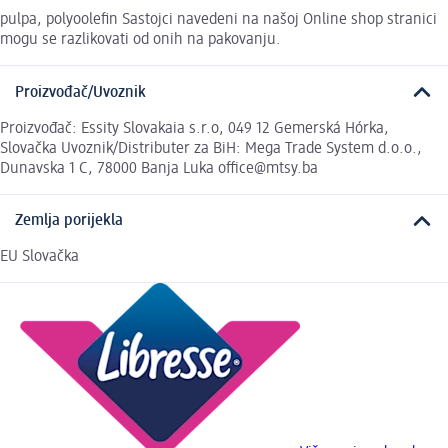
pulpa, polyoolefin Sastojci navedeni na našoj Online shop stranici
mogu se razlikovati od onih na pakovanju.
Proizvođač/Uvoznik
Proizvođač: Essity Slovakaia s.r.o, 049 12 Gemerská Hórka,
Slovačka Uvoznik/Distributer za BiH: Mega Trade System d.o.o.,
Dunavska 1 C, 78000 Banja Luka office@mtsy.ba
Zemlja porijekla
EU Slovačka