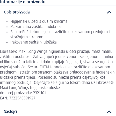
Informacije o proizvodu
Opis proizvoda
Higijenski ulošci s dužim krilcima
Maksimalna zaštita i udobnost
SecureFit™ tehnologija s različito oblikovanom prednjom i
stražnjom stranom
Pakovanje sadrži 9 uložaka
Libresse® Maxi Long Wings higijenski ulošci pružaju maksimalnu
zaštitu i udobnost. Zahvaljujući jedinstvenom zaobljenom i tankom
obliku s dužim krilcima i dobro upijajućoj jezgri, stvara se ugodan
osjećaj suhoće. SecureFitTM tehnologija s različito oblikovanom
prednjom i stražnjom stranom olakšava prilagođavanje higijenskih
uložaka prema tijelu. Posebno su nježni prema osjetljivoj koži
intimnog područja. Osjećajte se sigurno tokom dana uz Libresse®
Maxi Long Wings higijenske uloške.
dm broj proizvoda: 2321101
EAN: 7322540591927
Sastojci