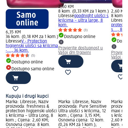
2,60 KM
8 kom. (0,33 KM za 1 kom.)
2,60 KM
Libresse
goodnight ulošci s
8 kom. (
krilcima – ultra large, 8
Libresse
kom.
protectio
s..., 8 k
(3)
6,35 KM
36 kom. (0,18 KM za 1 kom.)
Dostupno online
Libresse
V - Protection
Dostu
higijenski ulošci sa krilcima
Provjerite dostupnost u
-..., 36 kom.
Vašoj dm trgovini
Provjeri
(5)
Vašoj dm
Dostupno online
Dostupno samo online
Kupuju i drugi kupci
Marka: Libresse; Naziv
Marka: Libresse; Naziv
Marka: L
proizvoda: freshness &
proizvoda: Pure Sensitive
proizvod
protection higijenski ulošci
Ultra ulošci s krilcima, 12
maxi nigh
s krilcima – Ultra Long, 8
kom.; Cijena: 3,15 KM;
s krilcim
kom.; Cijena: 2,60 KM;
Osnovna cijena: 12 kom.
2,60 KM;
Osnovna cijena: 8 kom.
(0,26 KM za 1 kom.);
kom. (0,