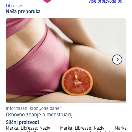
Više proizvoda od
Libresse
Naša preporuka
Informisani kroz „one dane“
Va
Osnovno znanje o menstruaciji
Vo
Slični proizvodi
Marka: Libresse; Naziv
Marka: Libresse; Naziv
Marka: L