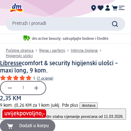
Pretraži i pronađi
dm active beauty: sakupljajte bodove i štedite
Početna stranica
Njega i parfemi
Intimna higijena
Higijenski ulošci
Libresse
comfort & security higijenski ulošci –
maxi long, 9 kom.
5
(
7 ocjena
)
2,35 KM
9 kom. (0,26 KM za 1 kom.)
uklj. Pdv plus
dostava
dm stalna cijena
nije povećana od 11.03.2026.
Dodati u korpu