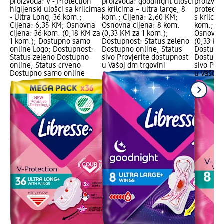
proizvoda: V - Protection
proizvoda: goodnight ulošci
proizvod
higijenski ulošci sa krilcima
s krilcima – ultra large, 8
protectio
- Ultra Long, 36 kom.;
kom.; Cijena: 2,60 KM;
s krilcim
Cijena: 6,35 KM; Osnovna
Osnovna cijena: 8 kom.
kom.; Ci
cijena: 36 kom. (0,18 KM za
(0,33 KM za 1 kom.);
Osnovna 
1 kom.); Dostupno samo
Dostupnost: Status zeleno
(0,33 KM
online Logo; Dostupnost:
Dostupno online, Status
Dostupno
Status zeleno Dostupno
sivo Provjerite dostupnost
Dostupno
online, Status crveno
u Vašoj dm trgovini
sivo Pro
Dostupno samo online
u Vašoj 