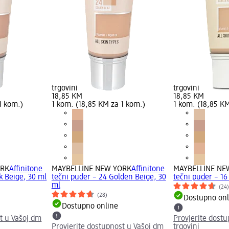
trgovini
trgovini
18,85 KM
18,85 KM
1 kom.)
1 kom. (18,85 KM za 1 kom.)
1 kom. (18,85 KM
ORK
Affinitone
MAYBELLINE NEW YORK
Affinitone
MAYBELLINE NE
k Beige, 30 ml
tečni puder – 24 Golden Beige, 30
tečni puder – 16
ml
(24
(28)
Dostupno onl
Dostupno online
t u Vašoj dm
Provjerite dost
Provjerite dostupnost u Vašoj dm
trgovini