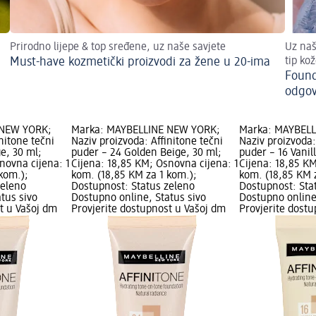
Prirodno lijepe & top sređene, uz naše savjete
Uz naš
Must-have kozmetički proizvodi za žene u 20-ima
tip ko
Found
odgov
 NEW YORK;
Marka: MAYBELLINE NEW YORK;
Marka: MAYBEL
nitone tečni
Naziv proizvoda: Affinitone tečni
Naziv proizvoda:
e, 30 ml;
puder – 24 Golden Beige, 30 ml;
puder – 16 Vanil
novna cijena: 1
Cijena: 18,85 KM; Osnovna cijena: 1
Cijena: 18,85 KM
kom.);
kom. (18,85 KM za 1 kom.);
kom. (18,85 KM 
zeleno
Dostupnost: Status zeleno
Dostupnost: Sta
tus sivo
Dostupno online, Status sivo
Dostupno online
t u Vašoj dm
Provjerite dostupnost u Vašoj dm
Provjerite dost