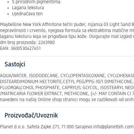
S prirodnim pigmentima
Lagana tekstura
Ujednačava ten
Maybelline New York Affinitone tečni puder, nijansa 03 Light Sand B
nepravilnosti i crvenilo, njegova formula sa ekstraktima matične mlij
laganu teksturu koja se prigođava tipu kože. Osigurajte mat izgled 
dm broj proizvoda: 2263980
EAN: 3600530427451
Sastojci
AQUA/WATER, ISODODECANE, CYCLOPENTASILOXANE, CYCLOHEXASI
DISTEARDIMONIUM HECTORITE,CETYL PEG/PPG-10/1 DIMETHICONE,
FLUOROALCOHOL PHOSPHATE, CAPRYLYL GLYCOL, ISOSTEARYL NE
/MATRICARIA FLOWER EXTRACT, METHICONE, [+/- MAY CONTAIN CI 7789
navedeni na našoj Online shop stranici mogu se razlikovati od oni
Proizvođač/Uvoznik
Planet d.o.o. Safeta Zajke 271, 71 000 Sarajevo info@planetbih.com