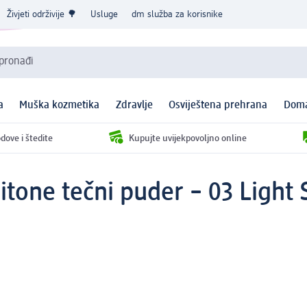
Živjeti održivije 🌳
Usluge
dm služba za korisnike
 pronađi
a
Muška kozmetika
Zdravlje
Osviještena prehrana
Doma
dove i štedite
Kupujte uvijekpovoljno online
nitone tečni puder – 03 Light