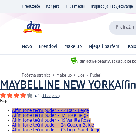
Preduzeće
Karijera
PR i mediji
Inspiracija i savjetovanje
Pretraži i
Novo
Brendovi
Make up
Njega i parfemi
Kos
dm active beauty: sakupljajte bo
Početna stranica
Make up
Lice
Puderi
MAYBELLINE NEW YORK
Affi
4.1
(
11 ocjena
)
Boja
Affinitone tečni puder – 42 Dark Beige
Affinitone tečni puder – 17 Rose Beige
Affinitone tečni puder – 16 Vanilla Rose
Affinitone tečni puder – 24 Golden Beige
Affinitone tečni puder – 03 Light Sand Beige