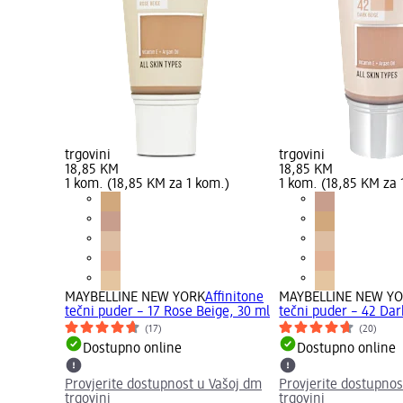
trgovini
trgovini
18,85 KM
18,85 KM
1 kom. (18,85 KM za 1 kom.)
1 kom. (18,85 KM za 
MAYBELLINE NEW YORK
Affinitone
MAYBELLINE NEW Y
tečni puder – 17 Rose Beige, 30 ml
tečni puder – 42 Dar
(17)
(20)
Dostupno online
Dostupno online
Provjerite dostupnost u Vašoj dm
Provjerite dostupnos
trgovini
trgovini