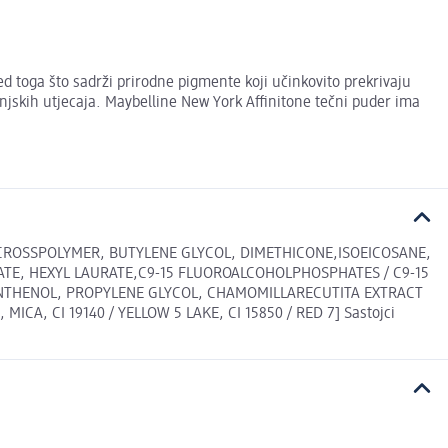
d toga što sadrži prirodne pigmente koji učinkovito prekrivaju
vanjskih utjecaja. Maybelline New York Affinitone tečni puder ima
CROSSPOLYMER, BUTYLENE GLYCOL, DIMETHICONE,ISOEICOSANE,
TE, HEXYL LAURATE,C9-15 FLUOROALCOHOLPHOSPHATES / C9-15
NTHENOL, PROPYLENE GLYCOL, CHAMOMILLARECUTITA EXTRACT
ICA, CI 19140 / YELLOW 5 LAKE, CI 15850 / RED 7] Sastojci