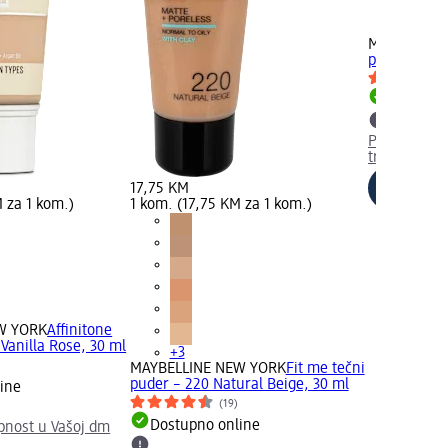
+3
MAYBELLIN
puder – 130 
Dostupno
Provjerite 
trgovini
17,75 KM
 za 1 kom.)
1 kom. (17,75 KM za 1 kom.)
W YORK
Affinitone
 Vanilla Rose, 30 ml
+3
)
MAYBELLINE NEW YORK
Fit me tečni
puder – 220 Natural Beige, 30 ml
ine
(19)
Dostupno online
upnost u Vašoj dm