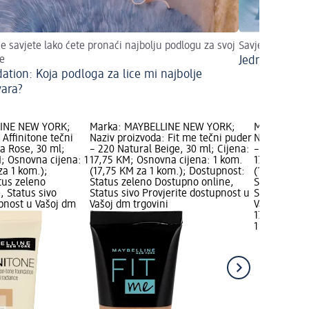
e savjete lako ćete pronaći najbolju podlogu za svoj
Savjeti za ljet
že
Jednostavno k
ation: Koja podloga za lice mi najbolje
ara?
LINE NEW YORK;
Marka: MAYBELLINE NEW YORK;
Marka: MAY
 Affinitone tečni
Naziv proizvoda: Fit me tečni puder
Naziv proiz
la Rose, 30 ml;
– 220 Natural Beige, 30 ml; Cijena:
– 130 Buff B
; Osnovna cijena: 1
17,75 KM; Osnovna cijena: 1 kom.
17,75 KM; O
za 1 kom.);
(17,75 KM za 1 kom.); Dostupnost:
(17,75 KM z
tus zeleno
Status zeleno Dostupno online,
Status zele
, Status sivo
Status sivo Provjerite dostupnost u
Status sivo 
upnost u Vašoj dm
Vašoj dm trgovini
Vašoj dm tr
17,75 KM
1 kom. (17,