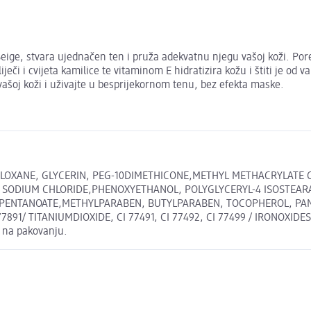
eige, stvara ujednačen ten i pruža adekvatnu njegu vašoj koži. Pore
eči i cvijeta kamilice te vitaminom E hidratizira kožu i štiti je od 
vašoj koži i uživajte u besprijekornom tenu, bez efekta maske.
LOXANE, GLYCERIN, PEG-10DIMETHICONE,METHYL METHACRYLATE 
 SODIUM CHLORIDE,PHENOXYETHANOL, POLYGLYCERYL-4 ISOSTEARA
OPENTANOATE,METHYLPARABEN, BUTYLPARABEN, TOCOPHEROL, PA
1/ TITANIUMDIOXIDE, CI 77491, CI 77492, CI 77499 / IRONOXIDES, M
h na pakovanju.