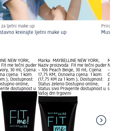
i za ljetni make up
Prirodno lijepe
stavno kreirajte ljetni make up
Must-have ko
LINE NEW YORK;
Marka: MAYBELLINE NEW YORK;
Marka: MAY
 Fit me tečni puder
Naziv proizvoda: Fit me tečni puder
Naziv proiz
vory, 30 ml; Cijena:
– 106 Peach Beige, 30 ml; Cijena:
– 115 Ivory,
na cijena: 1 kom.
17,75 KM; Osnovna cijena: 1 kom.
Osnovna cij
kom.); Dostupnost:
(17,75 KM za 1 kom.); Dostupnost:
za 1 kom.);
ostupno online,
Status zeleno Dostupno online,
zeleno Dost
jerite dostupnost u
Status sivo Provjerite dostupnost u
sivo Provjer
Vašoj dm trgovini