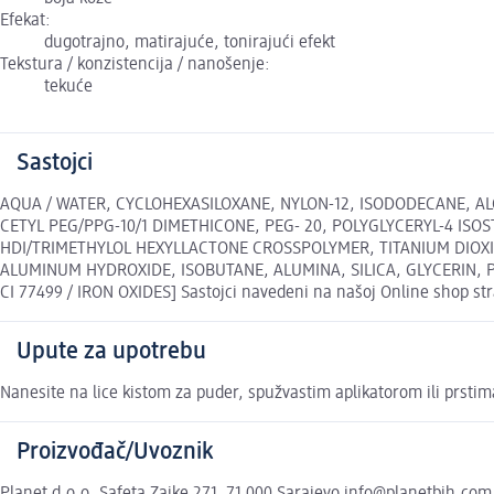
Efekat:
dugotrajno, matirajuće, tonirajući efekt
Tekstura / konzistencija / nanošenje:
tekuće
Sastojci
AQUA / WATER, CYCLOHEXASILOXANE, NYLON-12, ISODODECANE, AL
CETYL PEG/PPG-10/1 DIMETHICONE, PEG- 20, POLYGLYCERYL-4 I
HDI/TRIMETHYLOL HEXYLLACTONE CROSSPOLYMER, TITANIUM DIOX
ALUMINUM HYDROXIDE, ISOBUTANE, ALUMINA, SILICA, GLYCERIN, PE
CI 77499 / IRON OXIDES] Sastojci navedeni na našoj Online shop str
Upute za upotrebu
Nanesite na lice kistom za puder, spužvastim aplikatorom ili prstim
Proizvođač/Uvoznik