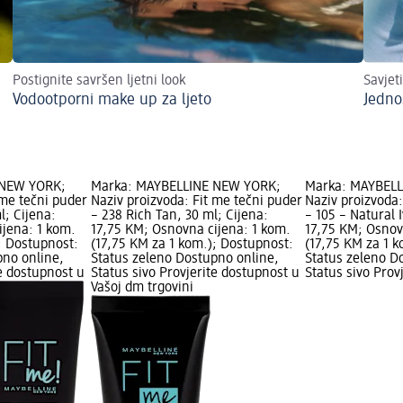
Postignite savršen ljetni look
Savjet
Vodootporni make up za ljeto
Jedno
 NEW YORK;
Marka: MAYBELLINE NEW YORK;
Marka: MAYBEL
 me tečni puder
Naziv proizvoda: Fit me tečni puder
Naziv proizvoda:
l; Cijena:
– 238 Rich Tan, 30 ml; Cijena:
– 105 – Natural I
ijena: 1 kom.
17,75 KM; Osnovna cijena: 1 kom.
17,75 KM; Osnov
; Dostupnost:
(17,75 KM za 1 kom.); Dostupnost:
(17,75 KM za 1 
pno online,
Status zeleno Dostupno online,
Status zeleno D
te dostupnost u
Status sivo Provjerite dostupnost u
Status sivo Prov
Vašoj dm trgovini