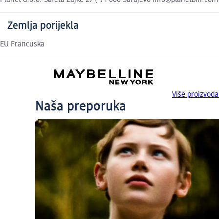
Planet d.o.o. Safeta Zajke 271, 71 000 Sarajevo info@planetbih.com
Zemlja porijekla
EU Francuska
Više proizvo
Naša preporuka