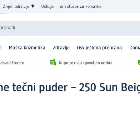
Živjeti održivije 🌳
Usluge
dm služba za korisnike
 pronađi
a
Muška kozmetika
Zdravlje
Osviještena prehrana
Doma
dove i štedite
Kupujte uvijekpovoljno online
me tečni puder – 250 Sun Bei