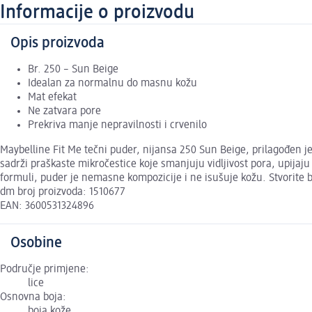
Informacije o proizvodu
Opis proizvoda
Br. 250 – Sun Beige
Idealan za normalnu do masnu kožu
Mat efekat
Ne zatvara pore
Prekriva manje nepravilnosti i crvenilo
Maybelline Fit Me tečni puder, nijansa 250 Sun Beige, prilagođen 
sadrži praškaste mikročestice koje smanjuju vidljivost pora, upijaju 
formuli, puder je nemasne kompozicije i ne isušuje kožu. Stvorite 
dm broj proizvoda: 1510677
EAN: 3600531324896
Osobine
Područje primjene:
lice
Osnovna boja:
boja kože