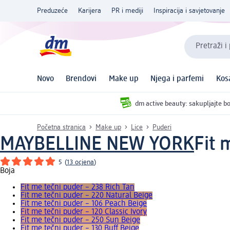
Preduzeće
Karijera
PR i mediji
Inspiracija i savjetovanje
Pretraži i
Novo
Brendovi
Make up
Njega i parfemi
Kos
dm active beauty: sakupljajte bo
Početna stranica
Make up
Lice
Puderi
MAYBELLINE NEW YORK
Fit 
5
(
13 ocjena
)
Boja
Fit me tečni puder – 238 Rich Tan
Fit me tečni puder – 220 Natural Beige
Fit me tečni puder – 106 Peach Beige
Fit me tečni puder – 120 Classic Ivory
Fit me tečni puder – 250 Sun Beige
Fit me tečni puder – 130 Buff Beige