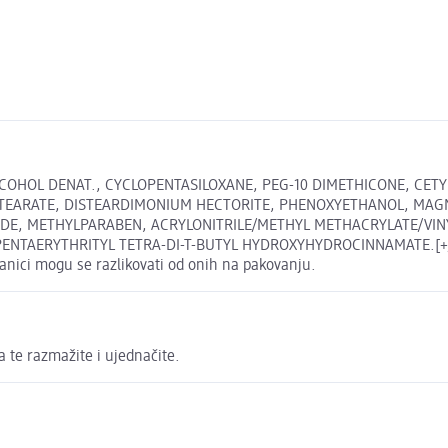
COHOL DENAT., CYCLOPENTASILOXANE, PEG-10 DIMETHICONE, CETYL
SOSTEARATE, DISTEARDIMONIUM HECTORITE, PHENOXYETHANOL, MA
IDE, METHYLPARABEN, ACRYLONITRILE/METHYL METHACRYLATE/VI
NTAERYTHRITYL TETRA-DI-T-BUTYL HYDROXYHYDROCINNAMATE.[+/- MA
anici mogu se razlikovati od onih na pakovanju.
a te razmažite i ujednačite.