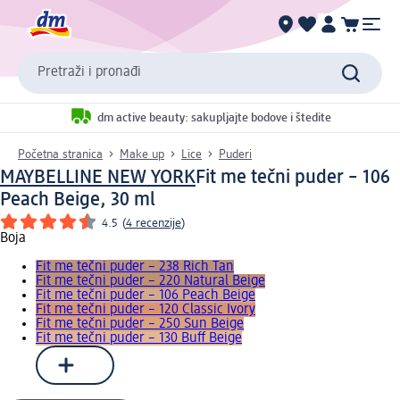
Pretraži i pronađi
dm active beauty: sakupljajte bodove i štedite
Početna stranica
Make up
Lice
Puderi
MAYBELLINE NEW YORK
Fit me tečni puder – 106
Peach Beige, 30 ml
4.5
(
4 recenzije
)
Boja
Fit me tečni puder – 238 Rich Tan
Fit me tečni puder – 220 Natural Beige
Fit me tečni puder – 106 Peach Beige
Fit me tečni puder – 120 Classic Ivory
Fit me tečni puder – 250 Sun Beige
Fit me tečni puder – 130 Buff Beige