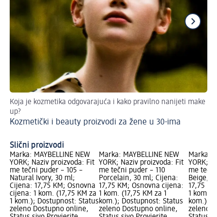
Koja je kozmetika odgovarajuća i kako pravilno nanijeti make
Sav
up?
Je
Kozmetički i beauty proizvodi za žene u 30-ima
Slični proizvodi
Marka: MAYBELLINE NEW
Marka: MAYBELLINE NEW
Marka: 
YORK; Naziv proizvoda: Fit
YORK; Naziv proizvoda: Fit
YORK; Na
me tečni puder – 105 –
me tečni puder – 110
me tečni
Natural Ivory, 30 ml;
Porcelain, 30 ml; Cijena:
Beige, 30
Cijena: 17,75 KM; Osnovna
17,75 KM; Osnovna cijena:
17,75 KM
cijena: 1 kom. (17,75 KM za
1 kom. (17,75 KM za 1
1 kom. (
1 kom.); Dostupnost: Status
kom.); Dostupnost: Status
kom.); D
zeleno Dostupno online,
zeleno Dostupno online,
zeleno D
Status sivo Provjerite
Status sivo Provjerite
Status si