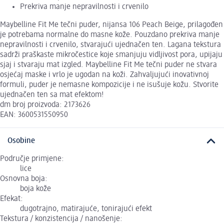
Prekriva manje nepravilnosti i crvenilo
Maybelline Fit Me tečni puder, nijansa 106 Peach Beige, prilagođen
je potrebama normalne do masne kože. Pouzdano prekriva manje
nepravilnosti i crvenilo, stvarajući ujednačen ten. Lagana tekstura
sadrži praškaste mikročestice koje smanjuju vidljivost pora, upijaju
sjaj i stvaraju mat izgled. Maybelline Fit Me tečni puder ne stvara
osjećaj maske i vrlo je ugodan na koži. Zahvaljujući inovativnoj
formuli, puder je nemasne kompozicije i ne isušuje kožu. Stvorite
ujednačen ten sa mat efektom!
dm broj proizvoda: 2173626
EAN: 3600531550950
Osobine
Područje primjene:
lice
Osnovna boja:
boja kože
Efekat:
dugotrajno, matirajuće, tonirajući efekt
Tekstura / konzistencija / nanošenje: