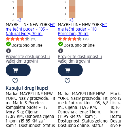
+3
+3
MAYBELLINE NEW YORK
Fit
MAYBELLINE NEW YORK
Fit
me tečni puder – 105 –
me tečni puder – 110
Natural Ivory, 30 ml
Porcelain, 30 ml
(93)
(34)
Dostupno online
Dostupno online
Provjerite dostupnost u
Provjerite dostupnost u
Vašoj dm trgovini
Vašoj dm trgovini
Kupuju i drugi kupci
Marka: MAYBELLINE NEW
Marka: MAYBELLINE NEW
Marka: A
YORK; Naziv proizvoda: Fit
YORK; Naziv proizvoda: Fit
proizvoda
me Matte & Poreless
me tečni korektor – 05, 6,8
fiksiranj
kompaktni puder – 115
ml; Cijena: 11,95 KM;
10,10 KM
Ivory, 9 g; Cijena:
Osnovna cijena: 1 kom.
kom. (10
15,85 KM; Osnovna cijena:
(11,95 KM za 1 kom.);
Dostupno
1 kom. (15,85 KM za 1
Dostupnost: Status zeleno
Dostupno
kom.); Dostupnost: Status
Dostupno online, Status
sivo Pro