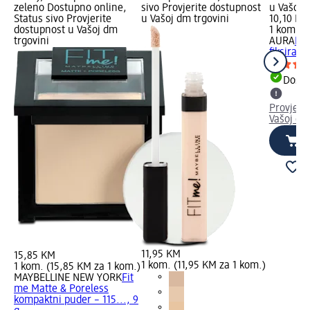
zeleno Dostupno online,
sivo Provjerite dostupnost
u Vašoj 
Status sivo Provjerite
u Vašoj dm trgovini
10,10 KM
dostupnost u Vašoj dm
1 kom. (
trgovini
AURA
Fix
fiksiranj
Dostu
Provjeri
Vašoj dm
11,95 KM
15,85 KM
1 kom. (11,95 KM za 1 kom.)
1 kom. (15,85 KM za 1 kom.)
MAYBELLINE NEW YORK
Fit
me Matte & Poreless
kompaktni puder – 115..., 9