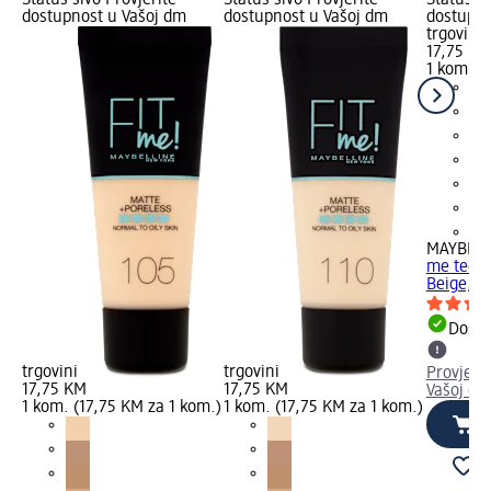
dostupnost u Vašoj dm
dostupnost u Vašoj dm
dostupno
trgovini
17,75 KM
1 kom. (
+3
MAYBELL
me tečni
Beige, 3
Dostu
trgovini
trgovini
Provjeri
17,75 KM
17,75 KM
Vašoj dm
1 kom. (17,75 KM za 1 kom.)
1 kom. (17,75 KM za 1 kom.)