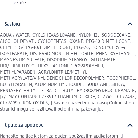
tekuće
Sastojci
AQUA / WATER, CYCLOHEXASILOXANE, NYLON-12, ISODODECANE,
ALCOHOL DENAT., CYCLOPENTASILOXANE, PEG-10 DIMETHICONE,
CETYL PEG/PPG-10/1 DIMETHICONE, PEG-20, POLYGLYCERYL-4
ISOSTEARATE, DISTEARDIMONIUM HECTORITE, PHENOXYETHANOL,
MAGNESIUM SULFATE, DISODIUM STEAROYL GLUTAMATE,
HDI/TRIMETHYLOL HEXYLLACTONE CROSSPOLYMER,
METHYLPARABEN, ACRYLONITRILE/METHYL
METHACRYLATE/VINYLIDENE CHLORIDECOPOLYMER, TOCOPHEROL,
BUTYLPARABEN, ALUMINUM HYDROXIDE, ISOBUTANE, SILICA,
PENTAERYTHRITYL TETRA-DI-T-BUTYL HYDROXYHYDROCINNAMATE,
[+/- MAY CONTAINCI 77891 / TITANIUM DIOXIDE, CI 77491, CI 77492,
CI 77499 / IRON OXIDES, ] Sastojci navedeni na našoj Online shop
stranici mogu se razlikovati od onih na pakovanju.
Upute za upotrebu
Nanesite na lice kistom za puder, spužvastim aplikatorom ili