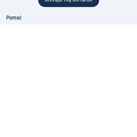
Kreirajte Moj dm račun
Pomoć
Programi i usluge
dm služba za korisnike
Načini i troškovi dostave
Povrat proizvoda
Preduzeće
O nama
Odgovornost
Karijera
PR i mediji
Svijet proizvoda
dm Svijet