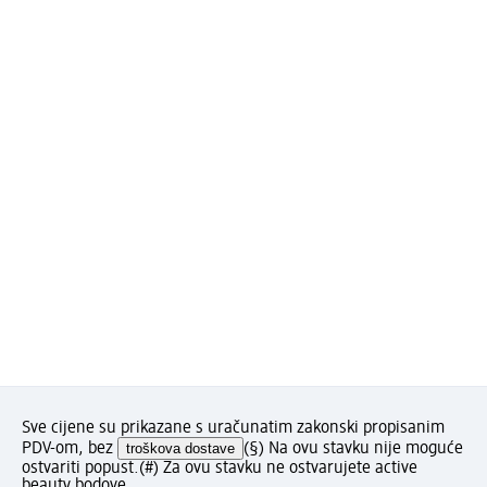
Sve cijene su prikazane s uračunatim zakonski propisanim
PDV-om, bez
troškova dostave
(§) Na ovu stavku nije moguće
ostvariti popust.
(#) Za ovu stavku ne ostvarujete active
beauty bodove.