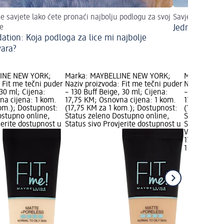
e savjete lako ćete pronaći najbolju podlogu za svoj
Savjeti za ljet
že
Jednostavno k
ation: Koja podloga za lice mi najbolje
ara?
LINE NEW YORK;
Marka: MAYBELLINE NEW YORK;
Marka: MAY
 Fit me tečni puder
Naziv proizvoda: Fit me tečni puder
Naziv proiz
 30 ml; Cijena:
– 130 Buff Beige, 30 ml; Cijena:
– 220 Natura
na cijena: 1 kom.
17,75 KM; Osnovna cijena: 1 kom.
17,75 KM; O
kom.); Dostupnost:
(17,75 KM za 1 kom.); Dostupnost:
(17,75 KM z
ostupno online,
Status zeleno Dostupno online,
Status zele
jerite dostupnost u
Status sivo Provjerite dostupnost u
Status sivo 
Vašoj dm tr
17,75 KM
1 kom. (17,
+3