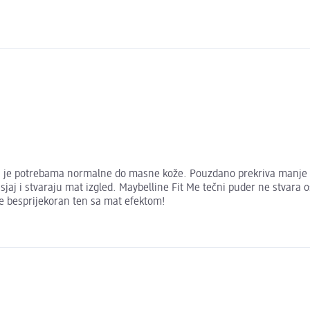
đen je potrebama normalne do masne kože. Pouzdano prekriva manje n
sjaj i stvaraju mat izgled. Maybelline Fit Me tečni puder ne stvara o
te besprijekoran ten sa mat efektom!