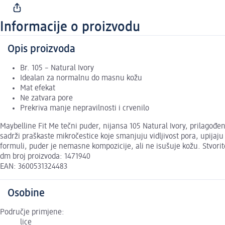
Informacije o proizvodu
Opis proizvoda
Br. 105 – Natural Ivory
Idealan za normalnu do masnu kožu
Mat efekat
Ne zatvara pore
Prekriva manje nepravilnosti i crvenilo
Maybelline Fit Me tečni puder, nijansa 105 Natural Ivory, prilago
sadrži praškaste mikročestice koje smanjuju vidljivost pora, upijaju 
formuli, puder je nemasne kompozicije, ali ne isušuje kožu. Stvori
dm broj proizvoda: 1471940
EAN: 3600531324483
Osobine
Područje primjene:
lice