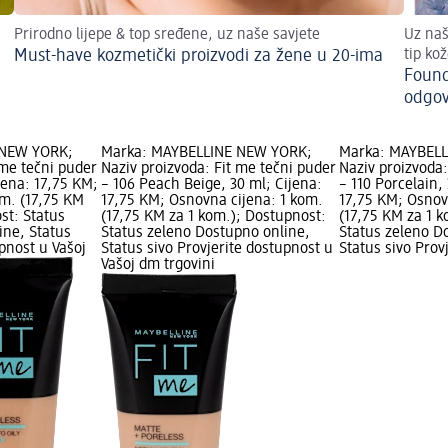
Prirodno lijepe & top sređene, uz naše savjete
Uz naš
Must-have kozmetički proizvodi za žene u 20-ima
tip ko
Found
odgov
 NEW YORK;
Marka: MAYBELLINE NEW YORK;
Marka: MAYBEL
 me tečni puder
Naziv proizvoda: Fit me tečni puder
Naziv proizvoda:
ijena: 17,75 KM;
– 106 Peach Beige, 30 ml; Cijena:
– 110 Porcelain,
om. (17,75 KM
17,75 KM; Osnovna cijena: 1 kom.
17,75 KM; Osnov
st: Status
(17,75 KM za 1 kom.); Dostupnost:
(17,75 KM za 1 
ine, Status
Status zeleno Dostupno online,
Status zeleno D
upnost u Vašoj
Status sivo Provjerite dostupnost u
Status sivo Prov
Vašoj dm trgovini