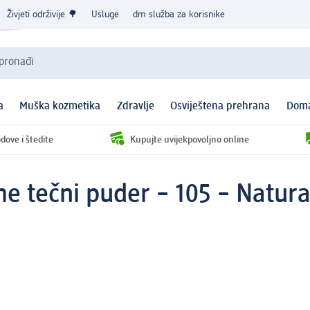
Živjeti održivije 🌳
Usluge
dm služba za korisnike
 pronađi
a
Muška kozmetika
Zdravlje
Osviještena prehrana
Doma
dove i štedite
Kupujte uvijekpovoljno online
me tečni puder – 105 – Natura