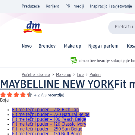
Preduzeće
Karijera
PR i mediji
Inspiracija i savjetovanje
Pretraži i
Novo
Brendovi
Make up
Njega i parfemi
Kos
dm active beauty: sakupljajte bo
Početna stranica
Make up
Lice
Puderi
MAYBELLINE NEW YORK
Fit 
4.2
(
93 recenzije
)
Boja
Fit me tečni puder – 238 Rich Tan
Fit me tečni puder – 220 Natural Beige
Fit me tečni puder – 106 Peach Beige
Fit me tečni puder – 120 Classic Ivory
Fit me tečni puder – 250 Sun Beige
Fit me tečni puder – 130 Buff Beige