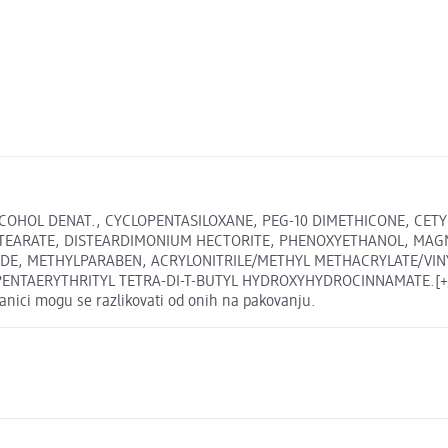
COHOL DENAT., CYCLOPENTASILOXANE, PEG-10 DIMETHICONE, CETYL
SOSTEARATE, DISTEARDIMONIUM HECTORITE, PHENOXYETHANOL, MA
IDE, METHYLPARABEN, ACRYLONITRILE/METHYL METHACRYLATE/VI
NTAERYTHRITYL TETRA-DI-T-BUTYL HYDROXYHYDROCINNAMATE.[+/- MA
anici mogu se razlikovati od onih na pakovanju.