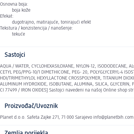
Osnovna boja:
boja kože
Efekat:
dugotrajno, matirajuće, tonirajući efekt
Tekstura / konzistencija / nanošenje:
tekuće
Sastojci
AQUA / WATER, CYCLOHEXASILOXANE, NYLON-12, ISODODECANE, AL
CETYL PEG/PPG-10/1 DIMETHICONE, PEG- 20, POLYGLYCERYL-4 I
HDI/TRIMETHYLOL HEXYLLACTONE CROSSPOLYMER, TITANIUM DIOX
ALUMINUM HYDROXIDE, ISOBUTANE, ALUMINA, SILICA, GLYCERIN, PE
CI 77499 / IRON OXIDES] Sastojci navedeni na našoj Online shop str
Proizvođač/Uvoznik
Planet d.o.o. Safeta Zajke 271, 71 000 Sarajevo info@planetbih.com
Zemlja porijekla