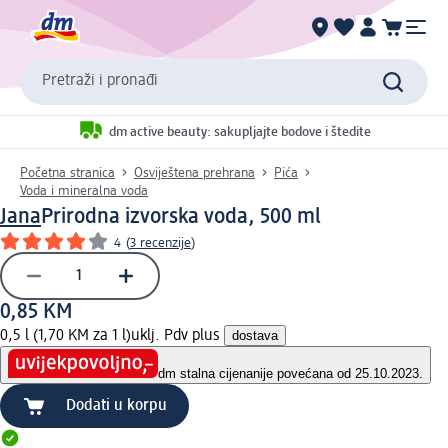
Pretraži i pronađi
dm active beauty: sakupljajte bodove i štedite
Početna stranica
Osviještena prehrana
Pića
Voda i mineralna voda
Jana
Prirodna izvorska voda, 500 ml
4
(
3 recenzije
)
0,85 KM
0,5 l (1,70 KM za 1 l)
uklj. Pdv plus
dostava
dm stalna cijena
nije povećana od 25.10.2023.
Dodati u korpu