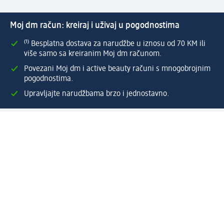
Moj dm račun: kreiraj i uživaj u pogodnostima
⁽¹⁾ Besplatna dostava za narudžbe u iznosu od 70 KM ili
više samo sa kreiranim Moj dm računom.
Povezani Moj dm i active beauty računi s mnogobrojnim
pogodnostima.
Upravljajte narudžbama brzo i jednostavno.
Kreirajte Moj dm račun
Pomoć
Programi i usluge
dm služba za korisnike
Načini i troškovi dostave
Povrat proizvoda
Preduzeće