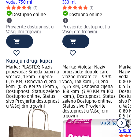
voda, 750 ml
330 ml
(2)
(1)
Dostupno online
Dostupno online
Provjerite dostupnost u
Provjerite dostupnost u
Vašoj dm trgovini
Vašoj dm trgovini
Kupuju i drugi kupci
Marka: PLASTEX; Naziv
Marka: Violeta; Naziv
Marka: Sa
proizvoda: Smeđa papirna
proizvoda: double care
Naziv pr
vrećica, 1 kom.; Cijena:
vlažne maramice – 99 %
voda, 50
0,35 KM; Osnovna cijena: 1
voda, 168 kom.; Cijena:
0,80 KM;
kom. (0,35 KM za 1 kom.);
6,55 KM; Osnovna cijena:
0,5 l (1,6
Dostupnost: Status zeleno
168 kom. (3,90 KM za 100
Dostupno
Dostupno online, Status
kom.); Dostupnost: Status
Dostupno
sivo Provjerite dostupnost
zeleno Dostupno online,
sivo Pro
u Vašoj dm trgovini
Status sivo Provjerite
u Vašoj 
dostupnost u Vašoj dm
0,80 KM
trgovini
0,5 l (1,
Sarajevs
kiseljak
M
500 ml