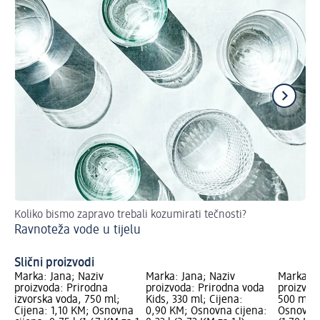
Koliko bismo zapravo trebali kozumirati tečnosti?
Pr
Ravnoteža vode u tijelu
Os
Slični proizvodi
Marka: Jana; Naziv
Marka: Jana; Naziv
Marka: L
proizvoda: Prirodna
proizvoda: Prirodna voda
proizvod
izvorska voda, 750 ml;
Kids, 330 ml; Cijena:
500 ml; 
Cijena: 1,10 KM; Osnovna
0,90 KM; Osnovna cijena:
Osnovna 