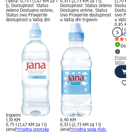
cijena: 0,75 l (1,47 KM za 1
0,33 l (2,73 KM za 1 l);
(1,70 KM 
l); Dostupnost: Status
Dostupnost: Status zeleno
Dostupno
zeleno Dostupno online,
Dostupno online, Status
Dostupno
Status sivo Provjerite
sivo Provjerite dostupnost
sivo Pro
dostupnost u Vašoj dm
u Vašoj dm trgovini
u Vašoj 
0,85 KM
0,5 l (1,
Lejla
Prir
Dostu
Provjeri
Vašoj dm
trgovini
1,10 KM
0,90 KM
0,75 l (1,47 KM za 1 l)
0,33 l (2,73 KM za 1 l)
Jana
Prirodna izvorska
Jana
Prirodna voda Kids,