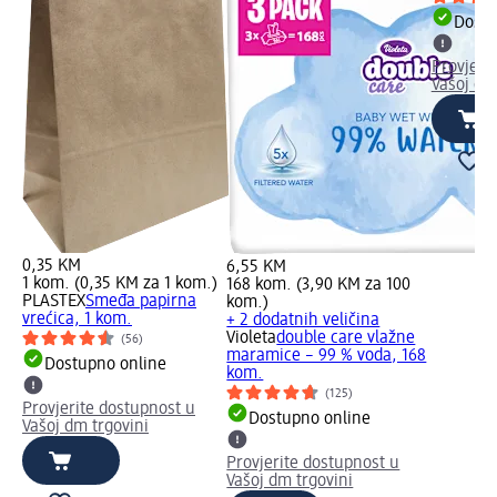
Dostu
Provjeri
Vašoj dm
0,35 KM
6,55 KM
1 kom. (0,35 KM za 1 kom.)
168 kom. (3,90 KM za 100
PLASTEX
Smeđa papirna
kom.)
vrećica, 1 kom.
+ 2 dodatnih veličina
Violeta
double care vlažne
(56)
maramice – 99 % voda, 168
Dostupno online
kom.
(125)
Provjerite dostupnost u
Dostupno online
Vašoj dm trgovini
Provjerite dostupnost u
Vašoj dm trgovini