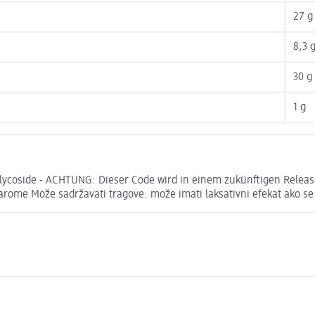
27 g
8,3 
30 g
1 g
lglycoside - ACHTUNG: Dieser Code wird in einem zukünftigen Release 
 arome Može sadržavati tragove: može imati laksativni efekat ako s