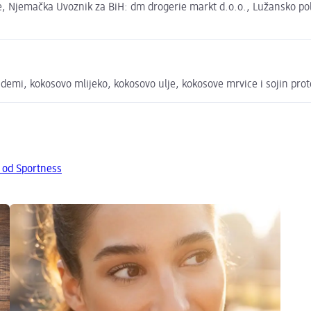
 Njemačka Uvoznik za BiH: dm drogerie markt d.o.o., Lužansko polje
ademi, kokosovo mlijeko, kokosovo ulje, kokosove mrvice i sojin prot
 od Sportness