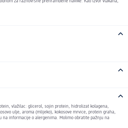
pogodnom za raznovrsne prehrambene navike. Kao izvor vlakana,
in, vlažilac: glicerol, sojin protein, hidrolizat kolagena,
kokosovo ulje, aroma (mlijeko), kokosove mrvice, protein graha,
nju na informacije o alergenima. Molimo obratite pažnju na