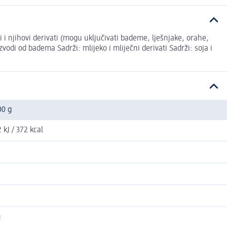
vi i njihovi derivati (mogu uključivati bademe, lješnjake, orahe,
zvodi od badema Sadrži: mlijeko i mliječni derivati Sadrži: soja i
00 g
 kJ / 372 kcal
g