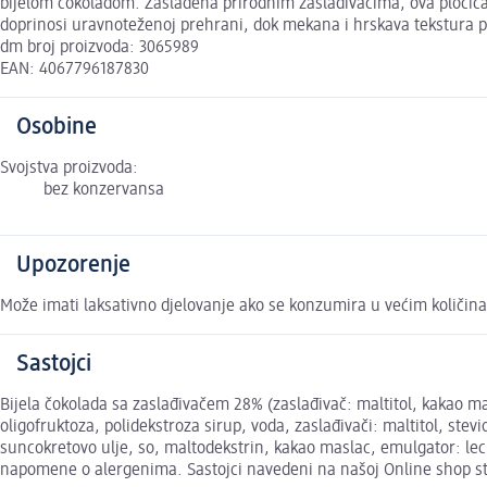
bijelom čokoladom. Zaslađena prirodnim zaslađivačima, ova pločica
doprinosi uravnoteženoj prehrani, dok mekana i hrskava tekstura 
dm broj proizvoda: 3065989
EAN: 4067796187830
Osobine
Svojstva proizvoda:
bez konzervansa
Upozorenje
Može imati laksativno djelovanje ako se konzumira u većim količi
Sastojci
Bijela čokolada sa zaslađivačem 28% (zaslađivač: maltitol, kakao mas
oligofruktoza, polidekstroza sirup, voda, zaslađivači: maltitol, stev
suncokretovo ulje, so, maltodekstrin, kakao maslac, emulgator: leci
napomene o alergenima. Sastojci navedeni na našoj Online shop st