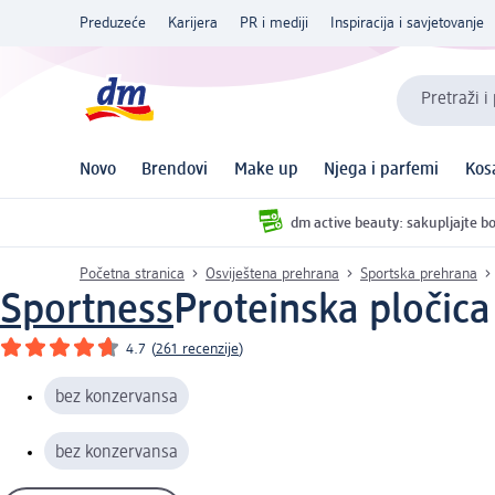
Preduzeće
Karijera
PR i mediji
Inspiracija i savjetovanje
Pretraži i
Novo
Brendovi
Make up
Njega i parfemi
Kos
dm active beauty: sakupljajte bo
Početna stranica
Osviještena prehrana
Sportska prehrana
Sportness
Proteinska pločic
4.7
(
261 recenzije
)
bez konzervansa
bez konzervansa