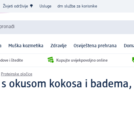
Živjeti održivije 🌳
Usluge
dm služba za korisnike
 pronađi
a
Muška kozmetika
Zdravlje
Osviještena prehrana
Doma
dove i štedite
Kupujte uvijekpovoljno online
Proteinske pločice
a s okusom kokosa i badema,