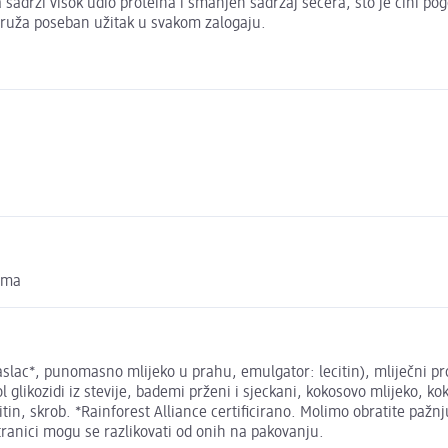
 sadrži visok udio proteina i smanjen sadržaj šećera, što je čini 
pruža poseban užitak u svakom zalogaju.
nama
lac*, punomasno mlijeko u prahu, emulgator: lecitin), mliječni prote
iol glikozidi iz stevije, bademi prženi i sjeckani, kokosovo mlijeko, 
tin, skrob. *Rainforest Alliance certificirano. Molimo obratite paž
ranici mogu se razlikovati od onih na pakovanju.