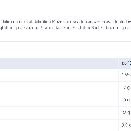
 kikiriki i derivati kikirikija Može sadržavati tragove: orašasti plodo
gluten i proizvodi od žitarica koji sadrže gluten Sadrži: badem i proi
po 1
1.552
17 g
10 g
32 g
3,9 