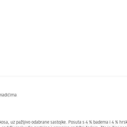
omadićima
osa, uz pažljivo odabrane sastojke. Posuta s 4 % badema i 4 % hrsk