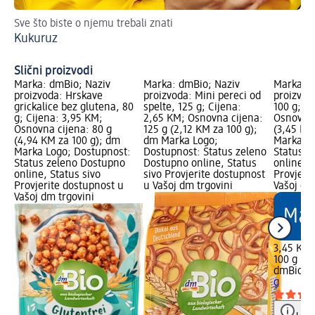
Sve što biste o njemu trebali znati
Ov
Kukuruz
Za
Slični proizvodi
Marka: dmBio; Naziv
Marka: dmBio; Naziv
Marka: d
proizvoda: Hrskave
proizvoda: Mini pereci od
proizvoda
grickalice bez glutena, 80
spelte, 125 g; Cijena:
100 g; C
g; Cijena: 3,95 KM;
2,65 KM; Osnovna cijena:
Osnovna 
Osnovna cijena: 80 g
125 g (2,12 KM za 100 g);
(3,45 KM
(4,94 KM za 100 g); dm
dm Marka Logo;
Marka Lo
Marka Logo; Dostupnost:
Dostupnost: Status zeleno
Status z
Status zeleno Dostupno
Dostupno online, Status
online, S
online, Status sivo
sivo Provjerite dostupnost
Provjeri
Provjerite dostupnost u
u Vašoj dm trgovini
Vašoj dm
Vašoj dm trgovini
3,45 KM
100 g (3,
dmBio
Gr
g