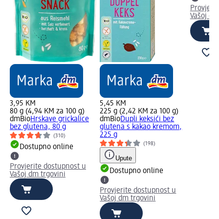
Provjeri
Vašoj dm
3,95 KM
5,45 KM
80 g (4,94 KM za 100 g)
225 g (2,42 KM za 100 g)
dmBio
Hrskave grickalice
dmBio
Dupli keksići bez
bez glutena, 80 g
glutena s kakao kremom,
225 g
(310)
(198)
Dostupno online
Upute
Provjerite dostupnost u
Dostupno online
Vašoj dm trgovini
Provjerite dostupnost u
Vašoj dm trgovini