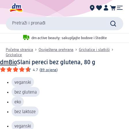
Pretraži i pronađi
dm active beauty: sakupljajte bodove i štedite
Početna stranica
Osviještena prehrana
Grickalice i slatkiši
Grickalice
dmBio
Slani pereci bez glutena, 80 g
4.7
(
89 ocjena
)
veganski
bez glutena
eko
bez laktoze
veganski