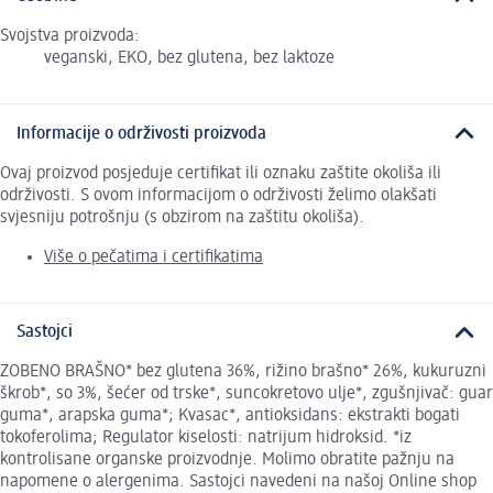
Svojstva proizvoda:
veganski, EKO, bez glutena, bez laktoze
Informacije o održivosti proizvoda
Ovaj proizvod posjeduje certifikat ili oznaku zaštite okoliša ili
održivosti. S ovom informacijom o održivosti želimo olakšati
svjesniju potrošnju (s obzirom na zaštitu okoliša).
Više o pečatima i certifikatima
Sastojci
ZOBENO BRAŠNO* bez glutena 36%, rižino brašno* 26%, kukuruzni
škrob*, so 3%, šećer od trske*, suncokretovo ulje*, zgušnjivač: guar
guma*, arapska guma*; Kvasac*, antioksidans: ekstrakti bogati
tokoferolima; Regulator kiselosti: natrijum hidroksid. *iz
kontrolisane organske proizvodnje. Molimo obratite pažnju na
napomene o alergenima. Sastojci navedeni na našoj Online shop