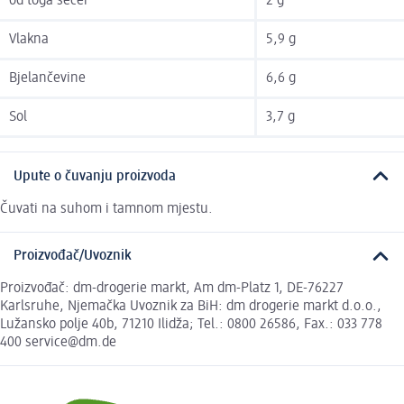
od toga šećer
2 g
Vlakna
5,9 g
Bjelančevine
6,6 g
Sol
3,7 g
Upute o čuvanju proizvoda
Čuvati na suhom i tamnom mjestu.
Proizvođač/Uvoznik
Proizvođač: dm-drogerie markt, Am dm-Platz 1, DE-76227
Karlsruhe, Njemačka Uvoznik za BiH: dm drogerie markt d.o.o.,
Lužansko polje 40b, 71210 Ilidža; Tel.: 0800 26586, Fax.: 033 778
400 service@dm.de