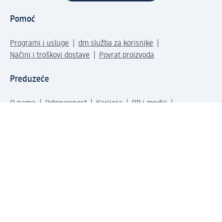
Pomoć
Programi i usluge
dm služba za korisnike
Načini i troškovi dostave
Povrat proizvoda
Preduzeće
O nama
Odgovornost
Karijera
PR i mediji
Svijet proizvoda
dm Svijet