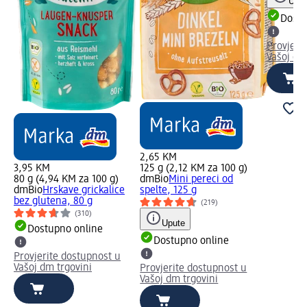
Uput
Dostu
Provjeri
Vašoj dm
2,65 KM
3,95 KM
125 g (2,12 KM za 100 g)
80 g (4,94 KM za 100 g)
dmBio
Mini pereci od
dmBio
Hrskave grickalice
spelte, 125 g
bez glutena, 80 g
(219)
(310)
Upute
Dostupno online
Dostupno online
Provjerite dostupnost u
Vašoj dm trgovini
Provjerite dostupnost u
Vašoj dm trgovini