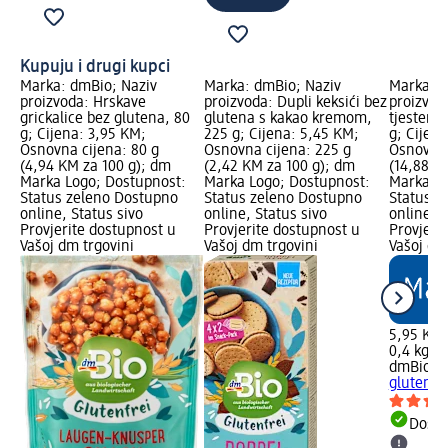
Kupuju i drugi kupci
Marka: dmBio; Naziv
Marka: dmBio; Naziv
Marka: d
proizvoda: Hrskave
proizvoda: Dupli keksići bez
proizvod
grickalice bez glutena, 80
glutena s kakao kremom,
tjesteni
g; Cijena: 3,95 KM;
225 g; Cijena: 5,45 KM;
g; Cijen
Osnovna cijena: 80 g
Osnovna cijena: 225 g
Osnovna 
(4,94 KM za 100 g); dm
(2,42 KM za 100 g); dm
(14,88 K
Marka Logo; Dostupnost:
Marka Logo; Dostupnost:
Marka Lo
Status zeleno Dostupno
Status zeleno Dostupno
Status z
online, Status sivo
online, Status sivo
online, S
Provjerite dostupnost u
Provjerite dostupnost u
Provjeri
Vašoj dm trgovini
Vašoj dm trgovini
Vašoj dm
5,95 KM
0,4 kg (1
dmBio
Pe
glutena,
Dostu