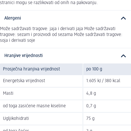
stranici mogu se razlikovati od onih na pakovanju.
Alergeni
Može sadržavati tragove: jaja i derivati jaja Može sadržavati
tragove: sezam i proizvodi od sezama Može sadržavati tragove:
soja i derivati soje
Hranjive vrijednosti
Prosječna hranjiva vrijednost
po 100 g
Energetska vrijednost
1.605 kJ / 380 kcal
Masti
4,8 g
od toga zasićene masne kiseline
0,7 g
Ugljikohidrati
75 g