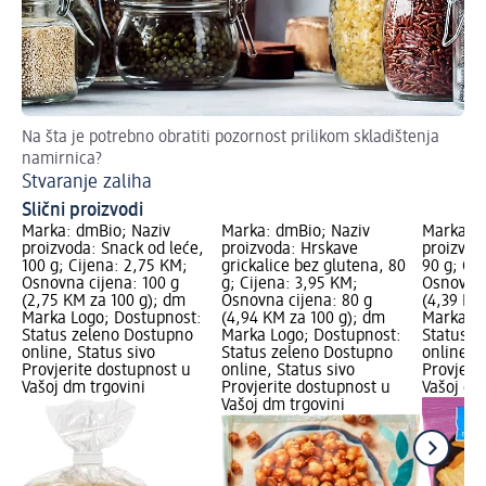
Na šta je potrebno obratiti pozornost prilikom skladištenja
Ov
namirnica?
Za
Stvaranje zaliha
Slični proizvodi
Marka: dmBio; Naziv
Marka: dmBio; Naziv
Marka: d
proizvoda: Snack od leće,
proizvoda: Hrskave
proizvod
100 g; Cijena: 2,75 KM;
grickalice bez glutena, 80
90 g; Ci
Osnovna cijena: 100 g
g; Cijena: 3,95 KM;
Osnovna 
(2,75 KM za 100 g); dm
Osnovna cijena: 80 g
(4,39 KM
Marka Logo; Dostupnost:
(4,94 KM za 100 g); dm
Marka Lo
Status zeleno Dostupno
Marka Logo; Dostupnost:
Status z
online, Status sivo
Status zeleno Dostupno
online, S
Provjerite dostupnost u
online, Status sivo
Provjeri
Vašoj dm trgovini
Provjerite dostupnost u
Vašoj dm
Vašoj dm trgovini