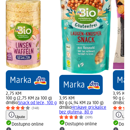
2,75 KM
3,95 KM
100 g (2,75 KM za 100 g)
3,95 KM
90 g (4,
dmBio
Snack od leće, 100 g
80 g (4,94 KM za 100 g)
dmBio
Či
dmBio
Hrskave grickalice
(348)
bez glutena, 80 g
Upute
Uput
(309)
Dostupno online
Dostupno online
Dostu