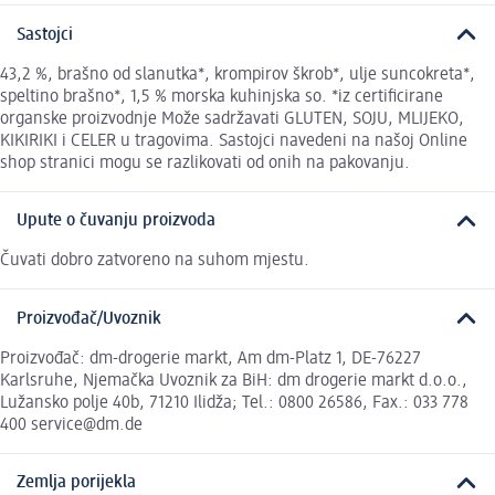
Sastojci
43,2 %, brašno od slanutka*, krompirov škrob*, ulje suncokreta*,
speltino brašno*, 1,5 % morska kuhinjska so. *iz certificirane
organske proizvodnje Može sadržavati GLUTEN, SOJU, MLIJEKO,
KIKIRIKI i CELER u tragovima. Sastojci navedeni na našoj Online
shop stranici mogu se razlikovati od onih na pakovanju.
Upute o čuvanju proizvoda
Čuvati dobro zatvoreno na suhom mjestu.
Proizvođač/Uvoznik
Proizvođač: dm-drogerie markt, Am dm-Platz 1, DE-76227
Karlsruhe, Njemačka Uvoznik za BiH: dm drogerie markt d.o.o.,
Lužansko polje 40b, 71210 Ilidža; Tel.: 0800 26586, Fax.: 033 778
400 service@dm.de
Zemlja porijekla