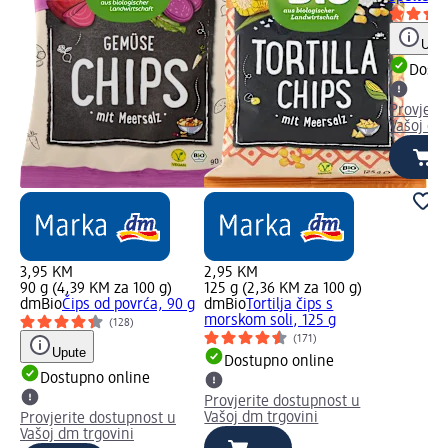
Uput
Dostu
Provjeri
Vašoj dm
3,95 KM
2,95 KM
90 g (4,39 KM za 100 g)
125 g (2,36 KM za 100 g)
dmBio
Čips od povrća, 90 g
dmBio
Tortilja čips s
morskom soli, 125 g
(128)
(171)
Upute
Dostupno online
Dostupno online
Provjerite dostupnost u
Vašoj dm trgovini
Provjerite dostupnost u
Vašoj dm trgovini