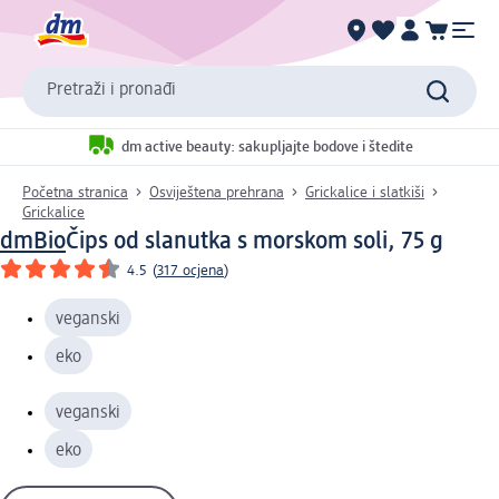
Pretraži i pronađi
dm active beauty: sakupljajte bodove i štedite
Početna stranica
Osviještena prehrana
Grickalice i slatkiši
Grickalice
dmBio
Čips od slanutka s morskom soli, 75 g
4.5
(
317 ocjena
)
veganski
eko
veganski
eko