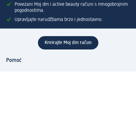
Povezani Moj dm i active beauty računi s mnogobrojnim
pogodnostima.
Upravljajte narudžbama brzo i jednostavno.
Kreirajte Moj dm račun
Pomoć
Programi i usluge
dm služba za korisnike
Načini i troškovi dostave
Povrat proizvoda
Preduzeće
O nama
Odgovornost
Karijera
PR i mediji
Svijet proizvoda
dm Svijet