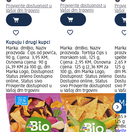
Provjerite dostupnost u
Provjerite dostupnost u
Provjeri
Vašoj dm trgovini
Vašoj dm trgovini
Vašoj dm
Kupuju i drugi kupci
Marka: dmBio; Naziv
Marka: dmBio; Naziv
Marka: d
proizvoda: Čips od povrća,
proizvoda: Tortilja čips s
proizvod
90 g; Cijena: 3,95 KM;
morskom soli, 125 g;
spelte, 1
Osnovna cijena: 90 g
Cijena: 2,95 KM; Osnovna
2,65 KM;
(4,39 KM za 100 g); dm
cijena: 125 g (2,36 KM za
125 g (2,
Marka Logo; Dostupnost:
100 g); dm Marka Logo;
dm Mark
Status zeleno Dostupno
Dostupnost: Status zeleno
Dostupno
online, Status sivo
Dostupno online, Status
Dostupno
Provjerite dostupnost u
sivo Provjerite dostupnost
sivo Pro
Vašoj dm trgovini
u Vašoj dm trgovini
u Vašoj 
2,65 KM
125 g (2,
dmBio
Mi
spelte, 1