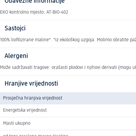
Obavezne informacije
EKO kontrolno mjesto: AT-BIO-402
Sastojci
100% lioﬁlizirane maline*. *iz ekološkog uzgoja. Molimo obratite 
Alergeni
Može sadržavati tragove: orašasti plodovi i njihovi derivati (mogu uk
Hranjive vrijednosti
Prosječna hranjiva vrijednost
Energetska vrijednost
Masti ukupno