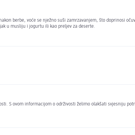
 nakon berbe, voće se nježno suši zamrzavanjem, što doprinosi očuva
k u musliju i jogurtu ili kao preljev za deserte.
ivosti. S ovom informacijom o održivosti želimo olakšati svjesniju pot