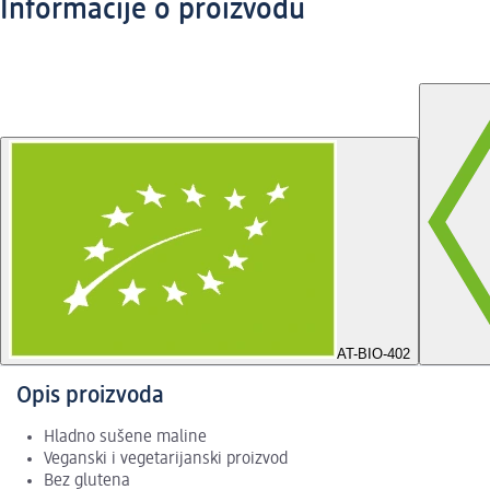
Informacije o proizvodu
AT-BIO-402
Opis proizvoda
Hladno sušene maline
Veganski i vegetarijanski proizvod
Bez glutena