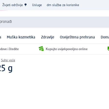
Živjeti održivije 🌳
Usluge
dm služba za korisnike
 pronađi
a
Muška kozmetika
Zdravlje
Osviještena prehrana
Doma
dove i štedite
Kupujte uvijekpovoljno online
Suho voće
25 g