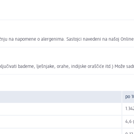
pažnju na napomene o alergenima. Sastojci navedeni na našoj Online
ljučivati bademe, lješnjake, orahe, indijske oraščiće itd.) Može sadrž
po 1
1.34
4,6 