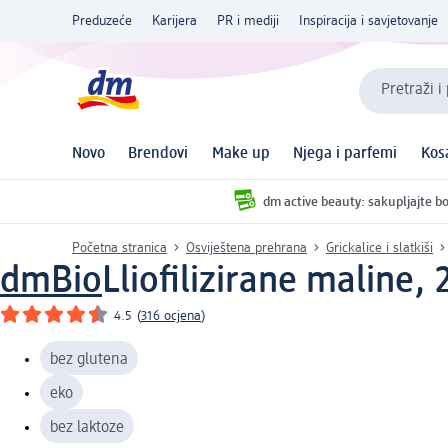
Preduzeće
Karijera
PR i mediji
Inspiracija i savjetovanje
Pretraži i
Novo
Brendovi
Make up
Njega i parfemi
Kos
dm active beauty: sakupljajte bo
Početna stranica
Osviještena prehrana
Grickalice i slatkiši
dmBio
Lliofilizirane maline, 
4.5
(
316 ocjena
)
bez glutena
eko
bez laktoze