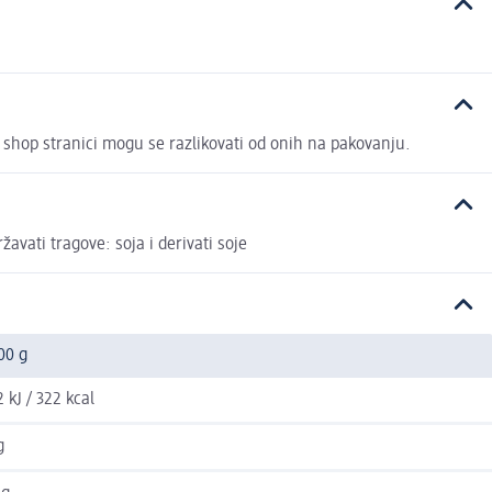
 shop stranici mogu se razlikovati od onih na pakovanju.
avati tragove: soja i derivati soje
00 g
2 kJ / 322 kcal
g