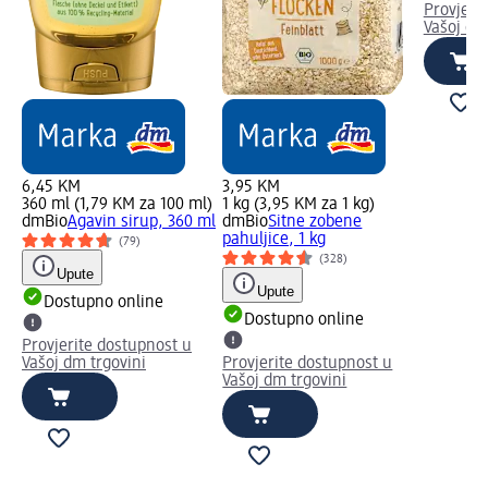
Provjeri
Vašoj dm
6,45 KM
3,95 KM
360 ml (1,79 KM za 100 ml)
1 kg (3,95 KM za 1 kg)
dmBio
Agavin sirup, 360 ml
dmBio
Sitne zobene
pahuljice, 1 kg
(79)
(328)
Upute
Upute
Dostupno online
Dostupno online
Provjerite dostupnost u
Vašoj dm trgovini
Provjerite dostupnost u
Vašoj dm trgovini