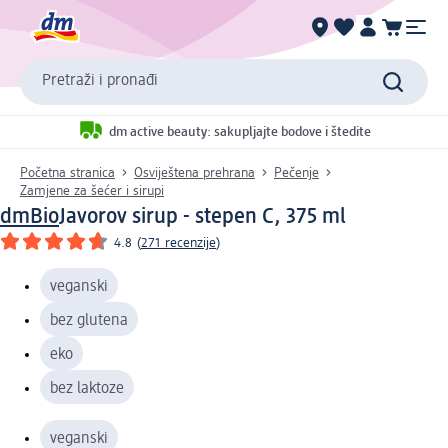
Pretraži i pronađi
dm active beauty: sakupljajte bodove i štedite
Početna stranica
Osviještena prehrana
Pečenje
Zamjene za šećer i sirupi
dmBio
Javorov sirup - stepen C, 375 ml
4.8
(
271 recenzije
)
veganski
bez glutena
eko
bez laktoze
veganski