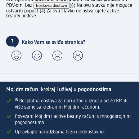
PDV-om, bez
troškova dostave
(§) Na ovu stavku nije moguće
ostvariti popust.
(#) Za ovu stavku ne ostvarujete active
beauty bodove.
Kako Vam se sviđa stranica?
Moj dm račun: kreiraj i uživaj u pogodnostima
⁽¹⁾ Besplatna dostava za narudžbe u iznosu od 70 KM ili
više samo sa kreiranim Moj dm računom.
Povezani Moj dm i active beauty računi s mnogobrojnim
pogodnostima.
Upravljajte narudžbama brzo i jednostavno.