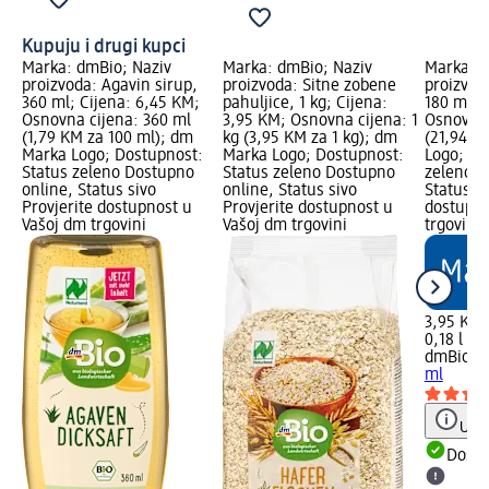
Kupuju i drugi kupci
Marka: dmBio; Naziv
Marka: dmBio; Naziv
Marka: d
proizvoda: Agavin sirup,
proizvoda: Sitne zobene
proizvod
360 ml; Cijena: 6,45 KM;
pahuljice, 1 kg; Cijena:
180 ml; 
Osnovna cijena: 360 ml
3,95 KM; Osnovna cijena: 1
Osnovna 
(1,79 KM za 100 ml); dm
kg (3,95 KM za 1 kg); dm
(21,94 K
Marka Logo; Dostupnost:
Marka Logo; Dostupnost:
Logo; Do
Status zeleno Dostupno
Status zeleno Dostupno
zeleno D
online, Status sivo
online, Status sivo
Status si
Provjerite dostupnost u
Provjerite dostupnost u
dostupno
Vašoj dm trgovini
Vašoj dm trgovini
trgovini
3,95 KM
0,18 l (2
dmBio
Si
ml
Uput
Dostu