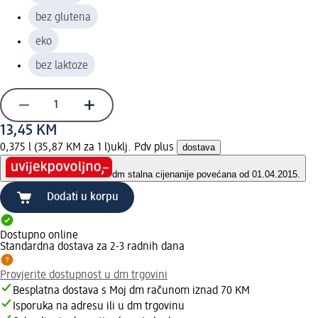
bez glutena
eko
bez laktoze
13,45 KM
0,375 l (35,87 KM za 1 l)
uklj. Pdv plus
dostava
dm stalna cijena
nije povećana od 01.04.2015.
Dodati u korpu
Dostupno online
Standardna dostava za 2-3 radnih dana
Provjerite dostupnost u dm trgovini
Besplatna dostava s Moj dm računom iznad 70 KM
Isporuka na adresu ili u dm trgovinu