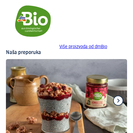
Više proizvoda od dmBio
Naša preporuka