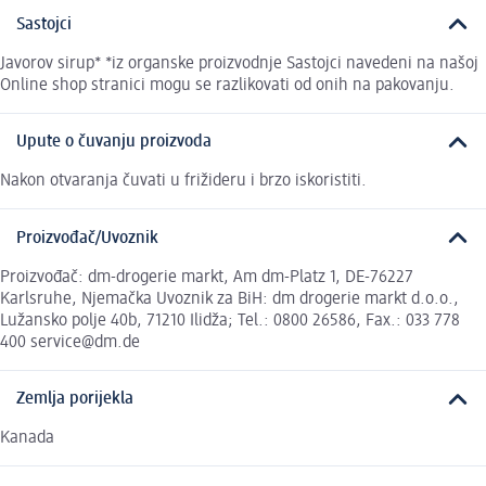
Sastojci
Javorov sirup* *iz organske proizvodnje Sastojci navedeni na našoj
Online shop stranici mogu se razlikovati od onih na pakovanju.
Upute o čuvanju proizvoda
Nakon otvaranja čuvati u frižideru i brzo iskoristiti.
Proizvođač/Uvoznik
Proizvođač: dm-drogerie markt, Am dm-Platz 1, DE-76227
Karlsruhe, Njemačka Uvoznik za BiH: dm drogerie markt d.o.o.,
Lužansko polje 40b, 71210 Ilidža; Tel.: 0800 26586, Fax.: 033 778
400 service@dm.de
Zemlja porijekla
Kanada