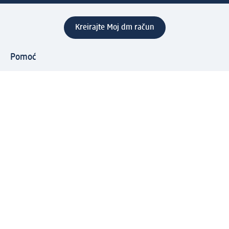
Kreirajte Moj dm račun
Pomoć
Programi i usluge
dm služba za korisnike
Načini i troškovi dostave
Povrat proizvoda
Preduzeće
O nama
Odgovornost
Karijera
PR i mediji
Svijet proizvoda
dm Svijet