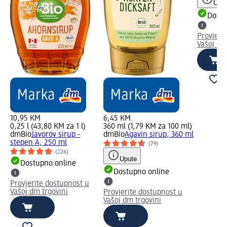
Uput
Dostu
Provjeri
Vašoj dm
10,95 KM
6,45 KM
0,25 l (43,80 KM za 1 l)
360 ml (1,79 KM za 100 ml)
dmBio
Javorov sirup -
dmBio
Agavin sirup, 360 ml
stepen A, 250 ml
(79)
(226)
Upute
Dostupno online
Dostupno online
Provjerite dostupnost u
Vašoj dm trgovini
Provjerite dostupnost u
Vašoj dm trgovini