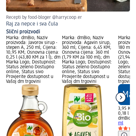
Recepti by food-bloger @harrycoop.er
Kak
Raj za nepce i sva čula
Sl
Slični proizvodi
Marka: dmBio; Naziv
Marka: dmBio; Naziv
Marka: d
proizvoda: Javorov sirup -
proizvoda: Agavin sirup,
proizvod
stepen A, 250 ml; Cijena:
360 ml; Cijena: 6,45 KM;
180 ml; 
10,95 KM; Osnovna cijena:
Osnovna cijena: 360 ml
Osnovna 
0,25 l (43,80 KM za 1 l); dm
(1,79 KM za 100 ml); dm
(21,94 K
Marka Logo; Dostupnost:
Marka Logo; Dostupnost:
Logo; Do
Status zeleno Dostupno
Status zeleno Dostupno
zeleno D
online, Status sivo
online, Status sivo
Status si
Provjerite dostupnost u
Provjerite dostupnost u
dostupno
Vašoj dm trgovini
Vašoj dm trgovini
trgovini
3,95 KM
0,18 l (2
dmBio
Si
ml