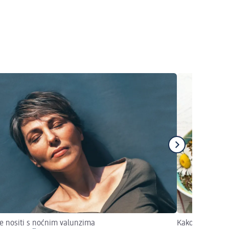
e nositi s noćnim valunzima
Kako valerijana