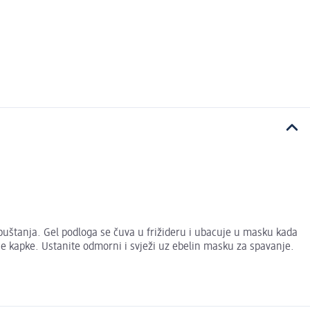
puštanja. Gel podloga se čuva u frižideru i ubacuje u masku kada
šće kapke. Ustanite odmorni i svježi uz ebelin masku za spavanje.