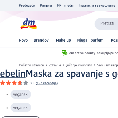
Preduzeće
Karijera
PR i mediji
Inspiracija i savjetovanje
Pretraži i
Novo
Brendovi
Make up
Njega i parfemi
Kos
dm active beauty: sakupljajte bo
Početna stranica
Zdravlje
Jačanje imuniteta
San i smirenj
ebelin
Maska za spavanje s ge
3.8
(
152 recenzije
)
veganski
veganski