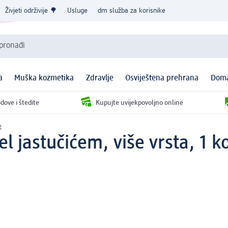
Živjeti održivije 🌳
Usluge
dm služba za korisnike
 pronađi
a
Muška kozmetika
Zdravlje
Osviještena prehrana
Doma
dove i štedite
Kupujte uvijekpovoljno online
e
l jastučićem, više vrsta, 1 