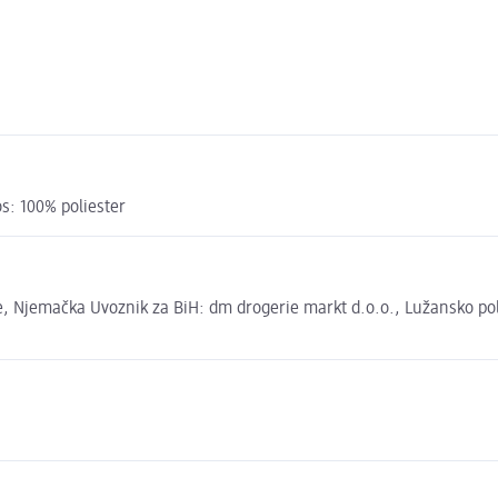
s: 100% poliester
 Njemačka Uvoznik za BiH: dm drogerie markt d.o.o., Lužansko polje