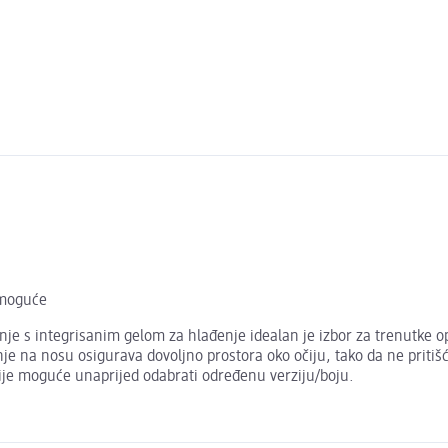
 moguće
je s integrisanim gelom za hlađenje idealan je izbor za trenutke o
enje na nosu osigurava dovoljno prostora oko očiju, tako da ne priti
nije moguće unaprijed odabrati određenu verziju/boju.