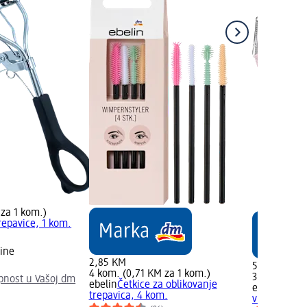
 za 1 kom.)
repavice, 1 kom.
)
ine
2,85 KM
5,35 KM
4 kom. (0,71 KM za 1 kom.)
3 kom. (1,7
upnost u Vašoj dm
ebelin
Četkice za oblikovanje
ebelin
Trime
trepavica, 4 kom.
više vrsta, 