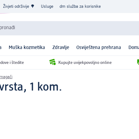
Živjeti održivije 🌳
Usluge
dm služba za korisnike
 pronađi
a
Muška kozmetika
Zdravlje
Osviještena prehrana
Doma
dove i štedite
Kupujte uvijekpovoljno online
omagači
 vrsta, 1 kom.