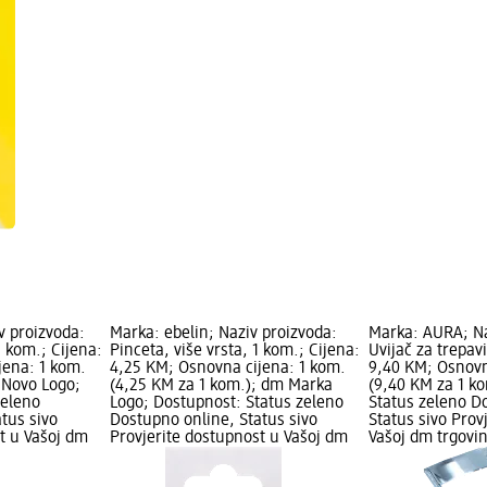
v proizvoda:
Marka: ebelin; Naziv proizvoda:
Marka: AURA; Na
1 kom.; Cijena:
Pinceta, više vrsta, 1 kom.; Cijena:
Uvijač za trepav
jena: 1 kom.
4,25 KM; Osnovna cijena: 1 kom.
9,40 KM; Osnovn
 Novo Logo;
(4,25 KM za 1 kom.); dm Marka
(9,40 KM za 1 k
zeleno
Logo; Dostupnost: Status zeleno
Status zeleno D
tus sivo
Dostupno online, Status sivo
Status sivo Prov
t u Vašoj dm
Provjerite dostupnost u Vašoj dm
Vašoj dm trgovin