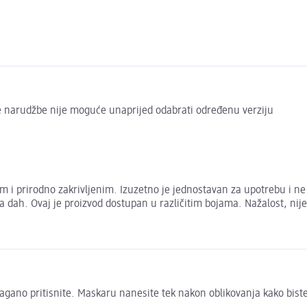
ve narudžbe nije moguće unaprijed odabrati određenu verziju
pim i prirodno zakrivljenim. Izuzetno je jednostavan za upotrebu i n
zima dah. Ovaj je proizvod dostupan u različitim bojama. Nažalost, 
 lagano pritisnite. Maskaru nanesite tek nakon oblikovanja kako biste