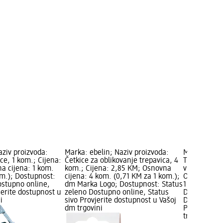
ziv proizvoda:
Marka: ebelin; Naziv proizvoda:
Marka: ebel
ice, 1 kom.; Cijena:
Četkice za oblikovanje trepavica, 4
Trimer za ob
a cijena: 1 kom.
kom.; Cijena: 2,85 KM; Osnovna
vrsta, 3 kom
om.); Dostupnost:
cijena: 4 kom. (0,71 KM za 1 kom.);
Osnovna cij
ostupno online,
dm Marka Logo; Dostupnost: Status
1 kom.); dm
jerite dostupnost u
zeleno Dostupno online, Status
Dostupnost:
i
sivo Provjerite dostupnost u Vašoj
Dostupno on
dm trgovini
Provjerite 
trgovini