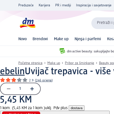
Preduzeće
Karijera
PR i mediji
Inspiracija i savjetovanje
Pretraži i
Novo
Brendovi
Make up
Njega i parfemi
Kos
dm active beauty: sakupljajte bo
Početna stranica
Make up
Pribor za šminkanje
Beauty p
ebelin
Uvijač trepavica - više
2.9
(
246 ocjena
)
5,45 KM
1 kom. (5,45 KM za 1 kom.)
uklj. Pdv plus
dostava