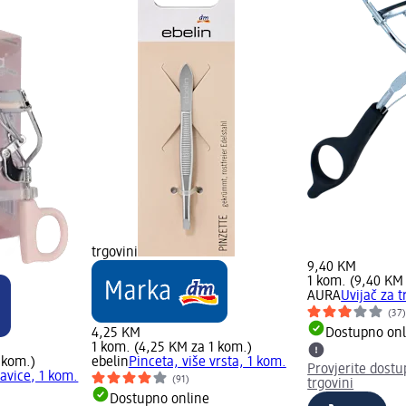
trgovini
9,40 KM
1 kom. (9,40 KM
AURA
Uvijač za t
(37
4,25 KM
Dostupno onl
1 kom. (4,25 KM za 1 kom.)
 kom.)
ebelin
Pinceta, više vrsta, 1 kom.
Provjerite dost
pavice, 1 kom.
(91)
trgovini
Dostupno online