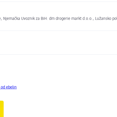
 Njemačka Uvoznik za BiH: dm drogerie markt d.o.o., Lužansko polje
 od ebelin