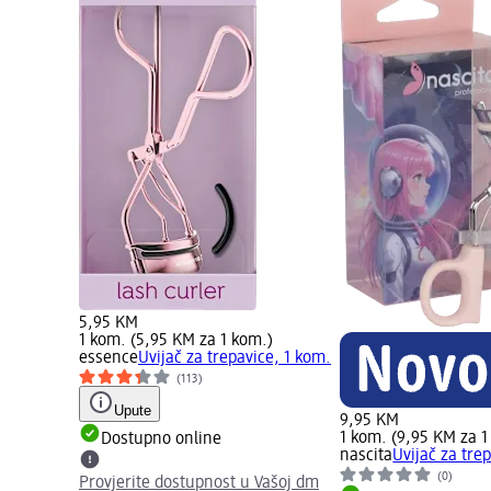
5,95 KM
1 kom. (5,95 KM za 1 kom.)
essence
Uvijač za trepavice, 1 kom.
(113)
Upute
9,95 KM
1 kom. (9,95 KM za 1
Dostupno online
nascita
Uvijač za tre
(0)
Provjerite dostupnost u Vašoj dm