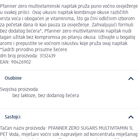
Pfanner zero multivitaminski napitak pruža puno voćno osvježenje
u svakoj prilici. Ovaj ukusni napitak kombinuje okuse različitih
vrsta voća i obogaćen je vitaminima, što ga čini odličnim izborom
za početak dana ili kao pauza za osvježenje. Zahvaljujući formuli
bez dodatog šećera*, Pfanner zero multivitaminski napitak nudi
lagan užitak bez kompromisa po pitanju okusa. Uživajte u bogatoj
aromi i prepustite se voćnom iskustvu koje pruža ovaj napitak.
*Sadrži prirodno prisutne šećere.
dm broj proizvoda: 3132439
EAN: 90426902
Osobine
Svojstva proizvoda:
bez laktoze, bez dodanog šećera
Sastojci
Tačan naziv proizvoda: PFANNER ZERO SUGARS MULTIVITAMIN 1L
PET Voda, miješani voćni sok napravljen od koncentrata miješanog