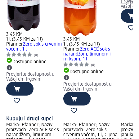
Provjeri
Vašoj dm
3,45 KM
1 l (3,45 KM za 1 l)
3,45 KM
Pfanner
Zero sok s crvenim
1 l (3,45 KM za 1 l)
voćem, 1 l
Pfanner
Zero ACE sok s
narandžom, limunom i
(0)
mrkvom, 1 l
Dostupno online
(0)
Dostupno online
Provjerite dostupnost u
Vašoj dm trgovini
Provjerite dostupnost u
Vašoj dm trgovini
Kupuju i drugi kupci
Marka: Pfanner; Naziv
Marka: Pfanner; Naziv
Marka: b
proizvoda: Zero ACE sok s
proizvoda: Zero sok s
proizvod
narandžom, limunom i
crvenim voćem, 1 l; Cijena:
jabuke, 