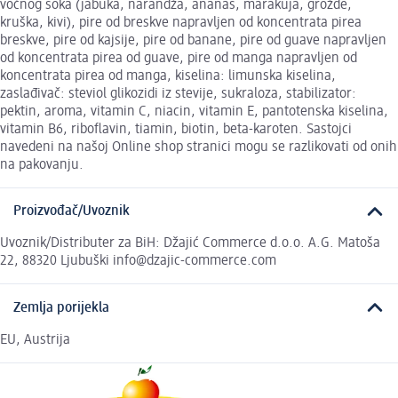
voćnog soka (jabuka, narandža, ananas, marakuja, grožđe,
kruška, kivi), pire od breskve napravljen od koncentrata pirea
breskve, pire od kajsije, pire od banane, pire od guave napravljen
od koncentrata pirea od guave, pire od manga napravljen od
koncentrata pirea od manga, kiselina: limunska kiselina,
zaslađivač: steviol glikozidi iz stevije, sukraloza, stabilizator:
pektin, aroma, vitamin C, niacin, vitamin E, pantotenska kiselina,
vitamin B6, riboflavin, tiamin, biotin, beta-karoten. Sastojci
navedeni na našoj Online shop stranici mogu se razlikovati od onih
na pakovanju.
Proizvođač/Uvoznik
Uvoznik/Distributer za BiH: Džajić Commerce d.o.o. A.G. Matoša
22, 88320 Ljubuški info@dzajic-commerce.com
Zemlja porijekla
EU, Austrija