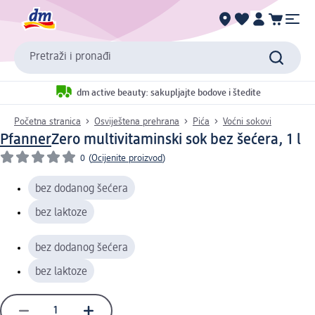
Pretraži i pronađi
dm active beauty: sakupljajte bodove i štedite
Početna stranica
Osviještena prehrana
Pića
Voćni sokovi
Pfanner
Zero multivitaminski sok bez šećera, 1 l
0
(
Ocijenite proizvod
)
bez dodanog šećera
bez laktoze
bez dodanog šećera
bez laktoze