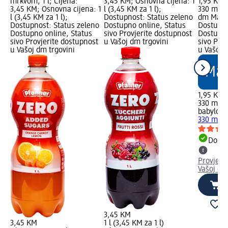
mrkvom, 1 l; Cijena:
3,45 KM; Osnovna cijena: 1
1,95 KM;
3,45 KM; Osnovna cijena: 1
l (3,45 KM za 1 l);
330 ml (
l (3,45 KM za 1 l);
Dostupnost: Status zeleno
dm Mark
Dostupnost: Status zeleno
Dostupno online, Status
Dostupno
Dostupno online, Status
sivo Provjerite dostupnost
Dostupno
sivo Provjerite dostupnost
u Vašoj dm trgovini
sivo Pro
u Vašoj dm trgovini
u Vašoj 
1,95 KM
330 ml (
babylove
330 ml
Dostu
Provjeri
Vašoj dm
3,45 KM
3,45 KM
1 l (3,45 KM za 1 l)