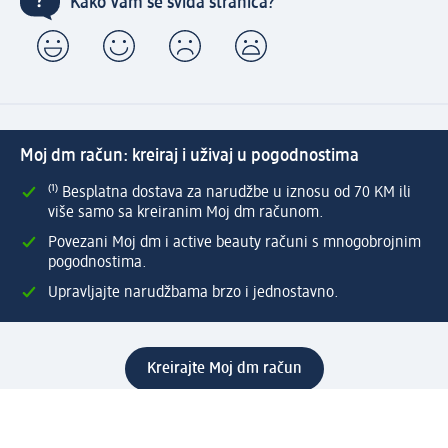
Kako Vam se sviđa stranica?
Moj dm račun: kreiraj i uživaj u pogodnostima
⁽¹⁾ Besplatna dostava za narudžbe u iznosu od 70 KM ili
više samo sa kreiranim Moj dm računom.
Povezani Moj dm i active beauty računi s mnogobrojnim
pogodnostima.
Upravljajte narudžbama brzo i jednostavno.
Kreirajte Moj dm račun
Pomoć