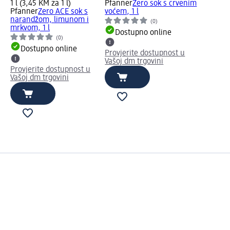
1 l (3,45 KM za 1 l)
Pfanner
Zero sok s crvenim
Pfanner
Zero ACE sok s
voćem, 1 l
narandžom, limunom i
(0)
mrkvom, 1 l
Dostupno online
(0)
Dostupno online
Provjerite dostupnost u
Vašoj dm trgovini
Provjerite dostupnost u
Vašoj dm trgovini