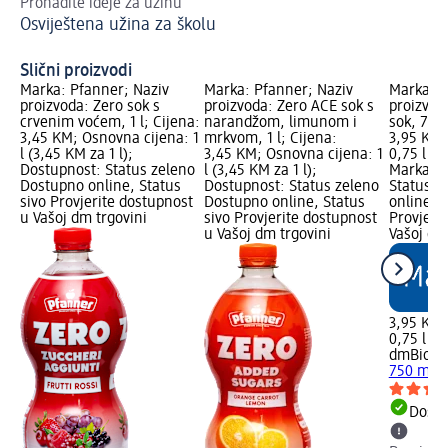
Pronađite ideje za užinu
Za
Osviještena užina za školu
De
Slični proizvodi
Marka: Pfanner; Naziv
Marka: Pfanner; Naziv
Marka: d
proizvoda: Zero sok s
proizvoda: Zero ACE sok s
proizvod
crvenim voćem, 1 l; Cijena:
narandžom, limunom i
sok, 750
3,45 KM; Osnovna cijena: 1
mrkvom, 1 l; Cijena:
3,95 KM;
l (3,45 KM za 1 l);
3,45 KM; Osnovna cijena: 1
0,75 l (5
Dostupnost: Status zeleno
l (3,45 KM za 1 l);
Marka Lo
Dostupno online, Status
Dostupnost: Status zeleno
Status z
sivo Provjerite dostupnost
Dostupno online, Status
online, S
u Vašoj dm trgovini
sivo Provjerite dostupnost
Provjeri
u Vašoj dm trgovini
Vašoj dm
3,95 KM
0,75 l (5
dmBio
Mu
750 ml
Dostu