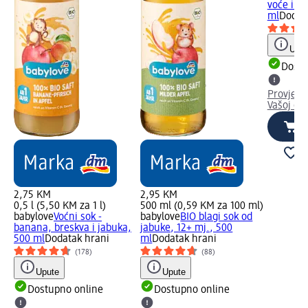
voće i ja
ml
Dodat
Uput
Dostu
Provjeri
Vašoj dm
2,75 KM
2,95 KM
0,5 l (5,50 KM za 1 l)
500 ml (0,59 KM za 100 ml)
babylove
Voćni sok -
babylove
BIO blagi sok od
banana, breskva i jabuka,
jabuke, 12+ mj., 500
500 ml
Dodatak hrani
ml
Dodatak hrani
(178)
(88)
Upute
Upute
Dostupno online
Dostupno online