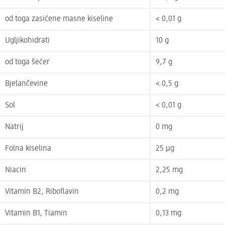
od toga zasićene masne kiseline
< 0,01 g
Ugljikohidrati
10 g
od toga šećer
9,7 g
Bjelančevine
< 0,5 g
Sol
< 0,01 g
Natrij
0 mg
Folna kiselina
25 µg
Niacin
2,25 mg
Vitamin B2, Riboflavin
0,2 mg
Vitamin B1, Tiamin
0,13 mg