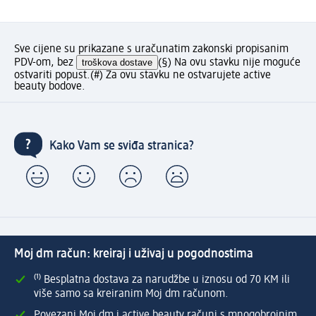
Sve cijene su prikazane s uračunatim zakonski propisanim
PDV-om, bez
troškova dostave
(§) Na ovu stavku nije moguće
ostvariti popust.
(#) Za ovu stavku ne ostvarujete active
beauty bodove.
Kako Vam se sviđa stranica?
Moj dm račun: kreiraj i uživaj u pogodnostima
⁽¹⁾ Besplatna dostava za narudžbe u iznosu od 70 KM ili
više samo sa kreiranim Moj dm računom.
Povezani Moj dm i active beauty računi s mnogobrojnim