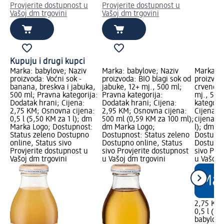
Provjerite dostupnost u
Provjerite dostupnost u
Vašoj dm trgovini
Vašoj dm trgovini
Kupuju i drugi kupci
Marka: babylove; Naziv
Marka: babylove; Naziv
Marka: b
proizvoda: Voćni sok -
proizvoda: BIO blagi sok od
proizvoda
banana, breskva i jabuka,
jabuke, 12+ mj., 500 ml;
crveno v
500 ml; Pravna kategorija:
Pravna kategorija:
mj., 500
Dodatak hrani; Cijena:
Dodatak hrani; Cijena:
kategori
2,75 KM; Osnovna cijena:
2,95 KM; Osnovna cijena:
Cijena: 
0,5 l (5,50 KM za 1 l); dm
500 ml (0,59 KM za 100 ml);
cijena: 0
Marka Logo; Dostupnost:
dm Marka Logo;
l); dm M
Status zeleno Dostupno
Dostupnost: Status zeleno
Dostupno
online, Status sivo
Dostupno online, Status
Dostupno
Provjerite dostupnost u
sivo Provjerite dostupnost
sivo Pro
Vašoj dm trgovini
u Vašoj dm trgovini
u Vašoj 
2,75 KM
0,5 l (5,
babylove