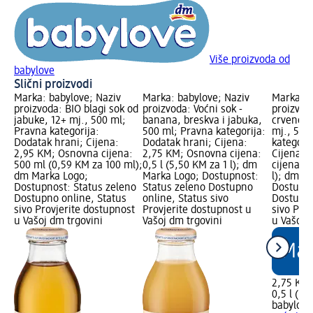
Više proizvoda od
babylove
Slični proizvodi
Marka: babylove; Naziv
Marka: babylove; Naziv
Marka: b
proizvoda: BIO blagi sok od
proizvoda: Voćni sok -
proizvoda
jabuke, 12+ mj., 500 ml;
banana, breskva i jabuka,
crveno v
Pravna kategorija:
500 ml; Pravna kategorija:
mj., 500
Dodatak hrani; Cijena:
Dodatak hrani; Cijena:
kategori
2,95 KM; Osnovna cijena:
2,75 KM; Osnovna cijena:
Cijena: 
500 ml (0,59 KM za 100 ml);
0,5 l (5,50 KM za 1 l); dm
cijena: 0
dm Marka Logo;
Marka Logo; Dostupnost:
l); dm M
Dostupnost: Status zeleno
Status zeleno Dostupno
Dostupno
Dostupno online, Status
online, Status sivo
Dostupno
sivo Provjerite dostupnost
Provjerite dostupnost u
sivo Pro
u Vašoj dm trgovini
Vašoj dm trgovini
u Vašoj 
2,75 KM
0,5 l (5,
babylove