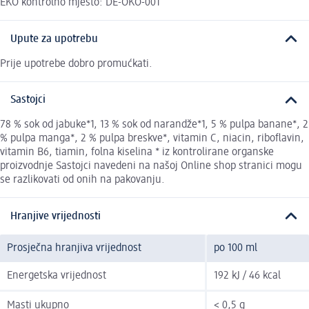
EKO kontrolno mjesto: DE-ÖKO-001
Upute za upotrebu
Prije upotrebe dobro promućkati.
Sastojci
78 % sok od jabuke*1, 13 % sok od narandže*1, 5 % pulpa banane*, 2
% pulpa manga*, 2 % pulpa breskve*, vitamin C, niacin, riboflavin,
vitamin B6, tiamin, folna kiselina * iz kontrolirane organske
proizvodnje Sastojci navedeni na našoj Online shop stranici mogu
se razlikovati od onih na pakovanju.
Hranjive vrijednosti
Prosječna hranjiva vrijednost
po 100 ml
Energetska vrijednost
192 kJ / 46 kcal
Masti ukupno
< 0,5 g