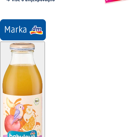
Više o uvijekpovoljno