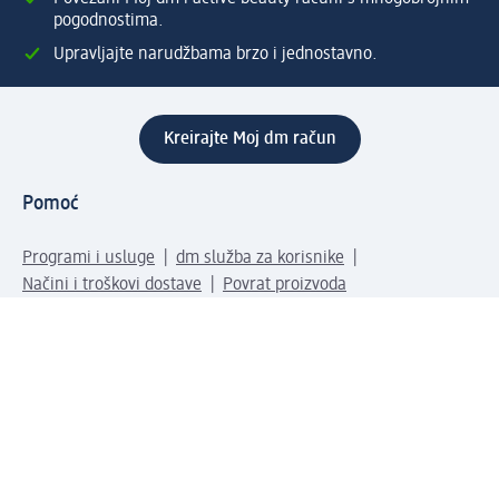
pogodnostima.
Upravljajte narudžbama brzo i jednostavno.
Kreirajte Moj dm račun
Pomoć
Programi i usluge
dm služba za korisnike
Načini i troškovi dostave
Povrat proizvoda
Preduzeće
O nama
Odgovornost
Karijera
PR i mediji
Svijet proizvoda
dm Svijet