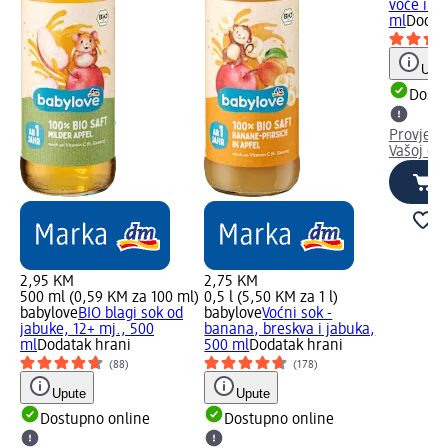
voće i ja
ml
Dodat
Uput
Dostu
Provjeri
Vašoj dm
2,95 KM
2,75 KM
500 ml (0,59 KM za 100 ml)
0,5 l (5,50 KM za 1 l)
babylove
BIO blagi sok od
babylove
Voćni sok -
jabuke, 12+ mj., 500
banana, breskva i jabuka,
ml
Dodatak hrani
500 ml
Dodatak hrani
(88)
(178)
Upute
Upute
Dostupno online
Dostupno online