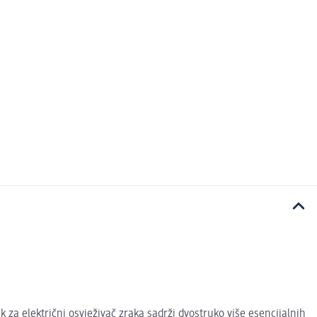
za električni osvježivač zraka sadrži dvostruko više esencijalnih