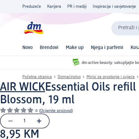
Preduzeće
Karijera
PR i mediji
Inspiracija i savjetovanje
Pretraži i
Novo
Brendovi
Make up
Njega i parfemi
Kos
dm active beauty: sakupljajte bo
Početna stranica
Domaćinstvo
Mirisi za prostorije i svijeće
AIR WICK
Essential Oils refil
Blossom, 19 ml
0
(
Ocijenite proizvod
)
8,95 KM