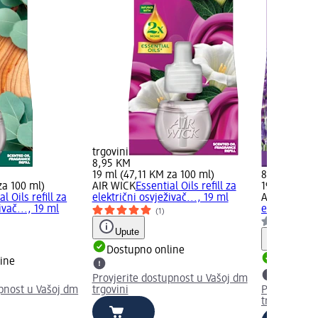
trgovini
8,95 KM
19 ml (47,11 KM za 100 ml)
8,95 KM
za 100 ml)
AIR WICK
Essential Oils refill za
19 ml (47,11
l Oils refill za
električni osvježivač..., 19 ml
AIR WICK
Ess
ivač..., 19 ml
električni o
(1)
Upute
Upute
Dostupno online
ine
Dostupno
Provjerite dostupnost u Vašoj dm
upnost u Vašoj dm
trgovini
Provjerite 
trgovini