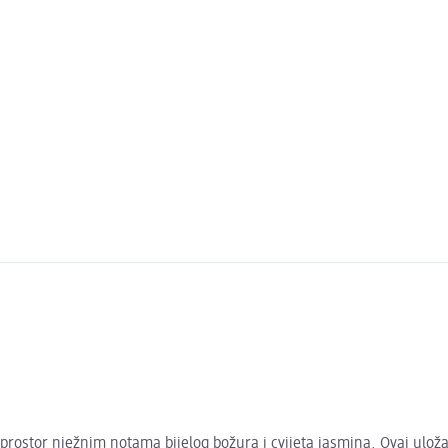
ostor nježnim notama bijelog božura i cvijeta jasmina. Ovaj uložak 