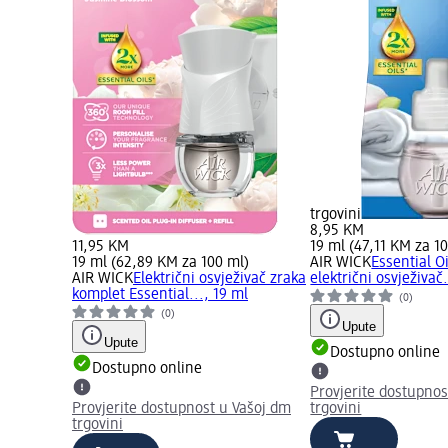
trgovini
8,95 KM
11,95 KM
19 ml (47,11 KM za 1
19 ml (62,89 KM za 100 ml)
AIR WICK
Essential Oi
AIR WICK
Električni osvježivač zraka
električni osvježivač.
komplet Essential..., 19 ml
(0)
(0)
Upute
Upute
Dostupno online
Dostupno online
Provjerite dostupnos
Provjerite dostupnost u Vašoj dm
trgovini
trgovini