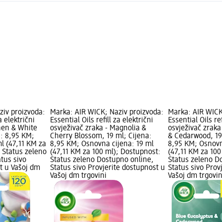
ziv proizvoda:
Marka: AIR WICK; Naziv proizvoda:
Marka: AIR WICK
a električni
Essential Oils refill za električni
Essential Oils ref
inen & White
osvježivač zraka - Magnolia &
osvježivač zraka
a: 8,95 KM;
Cherry Blossom, 19 ml; Cijena:
& Cedarwood, 19
l (47,11 KM za
8,95 KM; Osnovna cijena: 19 ml
8,95 KM; Osnovn
 Status zeleno
(47,11 KM za 100 ml); Dostupnost:
(47,11 KM za 100
tus sivo
Status zeleno Dostupno online,
Status zeleno D
t u Vašoj dm
Status sivo Provjerite dostupnost u
Status sivo Prov
Vašoj dm trgovini
Vašoj dm trgovin