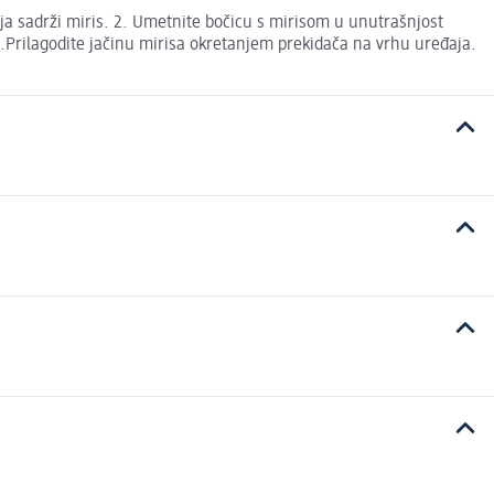
 koja sadrži miris. 2. Umetnite bočicu s mirisom u unutrašnjost
 4.Prilagodite jačinu mirisa okretanjem prekidača na vrhu uređaja.