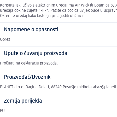
Koristite isključivo s električnim uređajima Air Wick ili Botanica by
uređaja dok ne čujete "klik". Pazite da bočica uvijek bude u usprav
Okrenite uređaj kako biste ga prilagodili utičnici.
Napomene o opasnosti
Oprez
Upute o čuvanju proizvoda
Pročitati na deklaraciji proizvoda.
Proizvođač/Uvoznik
PLANET d.o.o. Bagina Dola 1, 88240 Posušje midheta.abaz@planet
Zemlja porijekla
EU