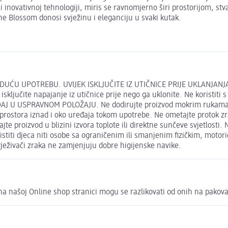
ći inovativnoj tehnologiji, miris se ravnomjerno širi prostorijom, 
 Blossom donosi svježinu i eleganciju u svaki kutak.
UĆU UPOTREBU. UVIJEK ISKLJUČITE IZ UTIČNICE PRIJE UKLANJANJA
ljučite napajanje iz utičnice prije nego ga uklonite. Ne koristiti 
ĐAJ U USPRAVNOM POLOŽAJU. Ne dodirujte proizvod mokrim rukama 
 prostora iznad i oko uređaja tokom upotrebe. Ne ometajte protok z
te proizvod u blizini izvora toplote ili direktne sunčeve svjetlosti. 
iti djeca niti osobe sa ograničenim ili smanjenim fizičkim, motor
ježivači zraka ne zamjenjuju dobre higijenske navike.
ni na našoj Online shop stranici mogu se razlikovati od onih na pakov