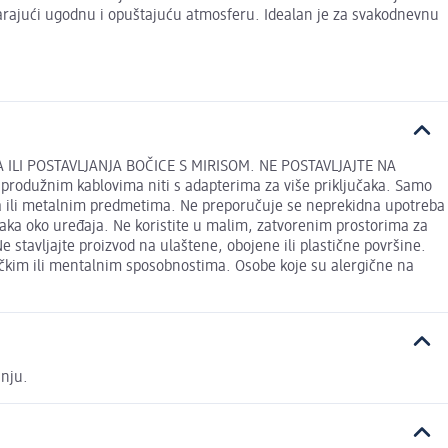
stvarajući ugodnu i opuštajuću atmosferu. Idealan je za svakodnevnu
 ILI POSTAVLJANJA BOČICE S MIRISOM. NE POSTAVLJAJTE NA
s produžnim kablovima niti s adapterima za više priključaka. Samo
ili metalnim predmetima. Ne preporučuje se neprekidna upotreba
raka oko uređaja. Ne koristite u malim, zatvorenim prostorima za
Ne stavljajte proizvod na ulaštene, obojene ili plastične površine.
ičkim ili mentalnim sposobnostima. Osobe koje su alergične na
anju.