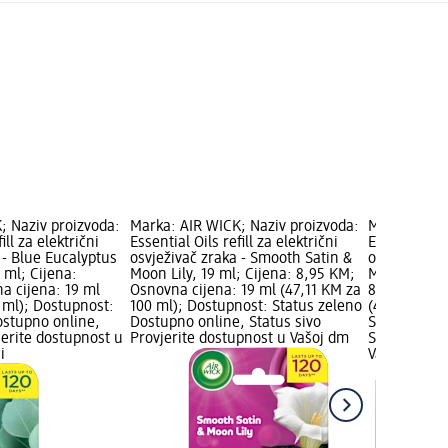
; Naziv proizvoda:
Marka: AIR WICK; Naziv proizvoda:
Marka: AIR 
ill za električni
Essential Oils refill za električni
Essential Oil
 - Blue Eucalyptus
osvježivač zraka - Smooth Satin &
osvježivač 
 ml; Cijena:
Moon Lily, 19 ml; Cijena: 8,95 KM;
Meadow & Bl
a cijena: 19 ml
Osnovna cijena: 19 ml (47,11 KM za
8,95 KM; Os
 ml); Dostupnost:
100 ml); Dostupnost: Status zeleno
(47,11 KM z
ostupno online,
Dostupno online, Status sivo
Status zele
jerite dostupnost u
Provjerite dostupnost u Vašoj dm
Status sivo 
i
Vašoj dm tr