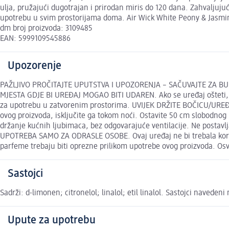
ulja, pružajući dugotrajan i prirodan miris do 120 dana. Zahvaljuju
upotrebu u svim prostorijama doma. Air Wick White Peony & Jasmine
dm broj proizvoda: 3109485
EAN: 5999109545886
Upozorenje
PAŽLJIVO PROČITAJTE UPUTSTVA I UPOZORENJA – SAČUVAJTE ZA BUD
MJESTA GDJE BI UREĐAJ MOGAO BITI UDAREN. Ako se uređaj ošteti, isk
za upotrebu u zatvorenim prostorima. UVIJEK DRŽITE BOČICU/URE
ovog proizvoda, isključite ga tokom noći. Ostavite 50 cm slobodnog
držanje kućnih ljubimaca, bez odgovarajuće ventilacije. Ne postavljaj
UPOTREBA SAMO ZA ODRASLE OSOBE. Ovaj uređaj ne bi trebala korist
parfeme trebaju biti oprezne prilikom upotrebe ovog proizvoda. Osv
Sastojci
Sadrži: d-limonen; citronelol; linalol; etil linalol. Sastojci navede
Upute za upotrebu