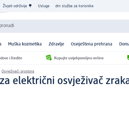
Živjeti održivije 🌳
Usluge
dm služba za korisnike
 pronađi
a
Muška kozmetika
Zdravlje
Osviještena prehrana
Doma
dove i štedite
Kupujte uvijekpovoljno online
Osvježivači prostora
l za električni osvježivač zra