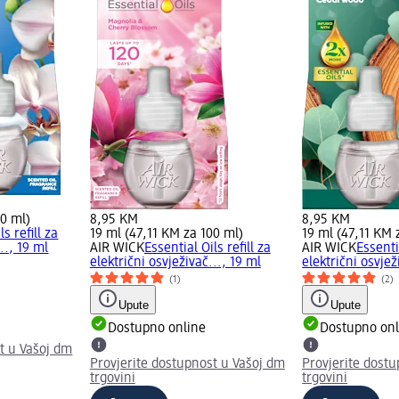
00 ml)
8,95 KM
8,95 KM
ls refill za
19 ml (47,11 KM za 100 ml)
19 ml (47,11 KM 
.., 19 ml
AIR WICK
Essential Oils refill za
AIR WICK
Essentia
električni osvježivač..., 19 ml
električni osvjež
(1)
(2)
Upute
Upute
Dostupno online
Dostupno onl
t u Vašoj dm
Provjerite dostupnost u Vašoj dm
Provjerite dost
trgovini
trgovini