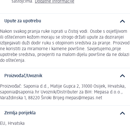
sastojcima.
Dodatne informacije
Upute za upotrebu
Nakon svakog pranja ruke isprati u čistoj vodi. Osobe s osjetljivom
ili oštećenom kožom moraju se strogo držati upute za doziranjei
izbjegavati duži dodir ruku s otopinom sredstva za pranje. Proizvod
ne koristiti za mramorne i kamene površine. Savjetujemo,prije
upotrebe sredstva, provjeriti na malom dijelu površine da ne dolazi
do oštećenja.
Proizvođač/Uvoznik
Proizvođač: Saponia d.d., Matije Gupca 2, 31000 Osijek, Hrvatska,
saponia@saponia.hr Uvoznik/Distributer za BiH: Mepasa d.o.o.,
Varaždinska 1, 88220 Široki Brijeg mepas@mepas.net
Zemlja porijekla
EU, Hrvatska