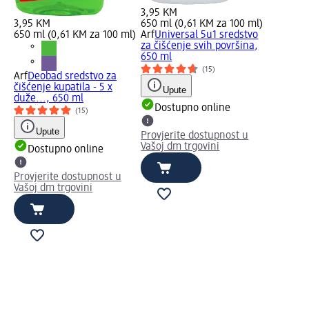
3,95 KM
3,95 KM
650 ml (0,61 KM za 100 ml)
650 ml (0,61 KM za 100 ml)
Arf
Universal 5u1 sredstvo
za čišćenje svih površina,
650 ml
(15)
Arf
Deobad sredstvo za
čišćenje kupatila - 5 x
Upute
duže..., 650 ml
Dostupno online
(15)
Upute
Provjerite dostupnost u
Vašoj dm trgovini
Dostupno online
Provjerite dostupnost u
Vašoj dm trgovini