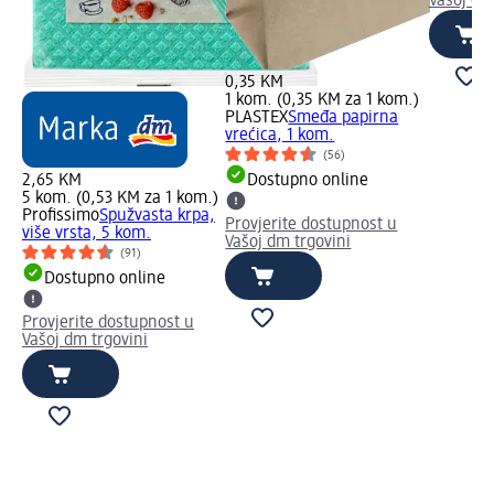
Vašoj dm
0,35 KM
1 kom. (0,35 KM za 1 kom.)
PLASTEX
Smeđa papirna
vrećica, 1 kom.
(56)
2,65 KM
Dostupno online
5 kom. (0,53 KM za 1 kom.)
Profissimo
Spužvasta krpa,
Provjerite dostupnost u
više vrsta, 5 kom.
Vašoj dm trgovini
(91)
Dostupno online
Provjerite dostupnost u
Vašoj dm trgovini