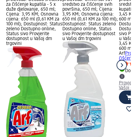
za čišćenje kupatila - 5 x
sredstvo za čišćenje svih
sredstvo
duže djelovanje, 650 ml;
površina, 650 ml; Cijena:
kupatila
Cijena: 3,95 KM; Osnovna
3,95 KM; Osnovna cijena:
3,45 KM;
cijena: 650 ml (0,61 KM za
650 ml (0,61 KM za 100 ml);
600 ml (
100 ml); Dostupnost: Status
Dostupnost: Status zeleno
Dostupno
zeleno Dostupno online,
Dostupno online, Status
Dostupno
Status sivo Provjerite
sivo Provjerite dostupnost
sivo Pro
dostupnost u Vašoj dm
u Vašoj dm trgovini
u Vašoj 
trgovini
3,45 KM
600 ml (
Arf
Profe
čišćenje
Dostu
Provjeri
Vašoj dm