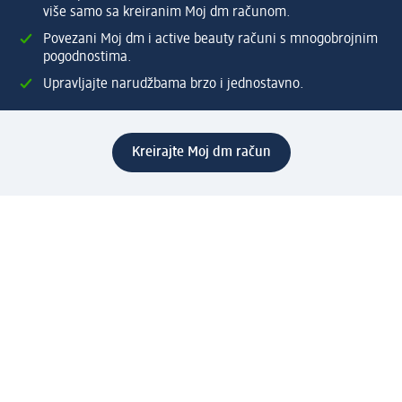
više samo sa kreiranim Moj dm računom.
Povezani Moj dm i active beauty računi s mnogobrojnim
pogodnostima.
Upravljajte narudžbama brzo i jednostavno.
Kreirajte Moj dm račun
Pomoć
Programi i usluge
dm služba za korisnike
Načini i troškovi dostave
Povrat proizvoda
Preduzeće
O nama
Odgovornost
Karijera
PR i mediji
Svijet proizvoda