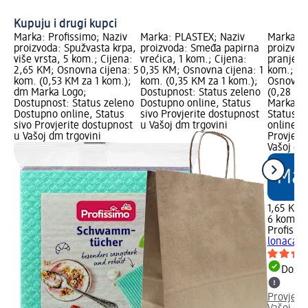
Kupuju i drugi kupci
Marka: Profissimo; Naziv
Marka: PLASTEX; Naziv
Marka: P
proizvoda: Spužvasta krpa,
proizvoda: Smeđa papirna
proizvod
više vrsta, 5 kom.; Cijena:
vrećica, 1 kom.; Cijena:
pranje lo
2,65 KM; Osnovna cijena: 5
0,35 KM; Osnovna cijena: 1
kom.; Ci
kom. (0,53 KM za 1 kom.);
kom. (0,35 KM za 1 kom.);
Osnovna 
dm Marka Logo;
Dostupnost: Status zeleno
(0,28 KM
Dostupnost: Status zeleno
Dostupno online, Status
Marka Lo
Dostupno online, Status
sivo Provjerite dostupnost
Status z
sivo Provjerite dostupnost
u Vašoj dm trgovini
online, S
u Vašoj dm trgovini
Provjeri
Vašoj dm
1,65 KM
6 kom. (
Profissi
lonaca i 
Dostu
Provjeri