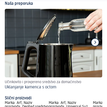
Naša preporuka
Učinkovito i provjereno sredstvo za domaćinstvo
Os
Uklanjanje kamenca s octom
Uk
Slični proizvodi
Marka: Arf; Naziv
Marka: Arf; Naziv
Marka: A
proizvoda: Deobad sredstvo
proizvoda: Universal 5u1
proizvod