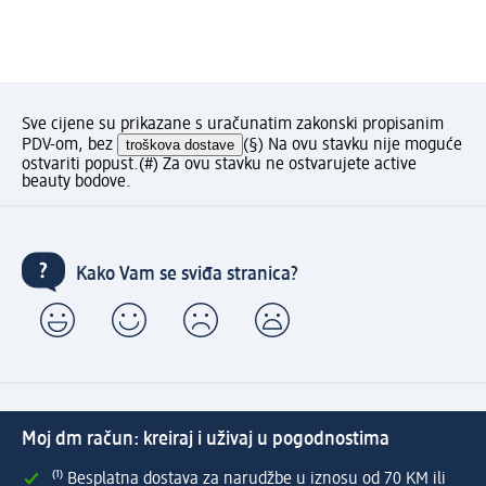
Sve cijene su prikazane s uračunatim zakonski propisanim
PDV-om, bez
troškova dostave
(§) Na ovu stavku nije moguće
ostvariti popust.
(#) Za ovu stavku ne ostvarujete active
beauty bodove.
Kako Vam se sviđa stranica?
Moj dm račun: kreiraj i uživaj u pogodnostima
⁽¹⁾ Besplatna dostava za narudžbe u iznosu od 70 KM ili