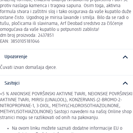
protiv naslaga kamenca i tragova sapuna. Osim toga, aktivna
formula stvara i zaštitni sloj i tako osigurava da vaše kupatilo duže
ostane čisto. Ugodnog je mirisa lavande i smilja. Bilo da se radi o
tušu, pločicama ili slavinama, Arf Deobad sredstvo za čišćenje
omogućava da vaše kupatilo u potpunosti zablista!
dm broj proizvoda: 2437851
EAN: 3850105181046
Upozorenje
Čuvati izvan domašaja djece.
Sastojci
<5 % ANIONSKE POVRŠINSKI AKTIVNE TVARI, NEIONSKE POVRŠINSKI
AKTIVNE TVARI; MIRISI (LINALOOL), KONZERVANS (2-BROMO-2-
NITROPROPANE-1, 3-DIOL, METHYLCHLOROISOTHIAZOLINONE,
METHYLISOTHIAZOLINONE) Sastojci navedeni na našoj Online shop
stranici mogu se razlikovati od onih na pakovanju.
Na ovom linku možete saznati dodatne informacije EU o