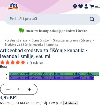
Pretraži i pronađi
dm active beauty: sakupljajte bodove i štedite
Početna stranica
Domaćinstvo
Sredstva za pranje i čišćenje
Sredstva za čišćenje kupatila i kamenca
Arf
Deobad sredstvo za čišćenje kupatila -
lavanda i smilje, 650 ml
5
(
8 ocjena
)
Boja
Deobad sredstvo za čišćenje kupatila - 5 x duže djelovanje
Deobad sredstvo za čišćenje kupatila - lavanda i smilje
3,95 KM
650 ml (0,61 KM za 100 ml)
uklj. Pdv plus
dostava