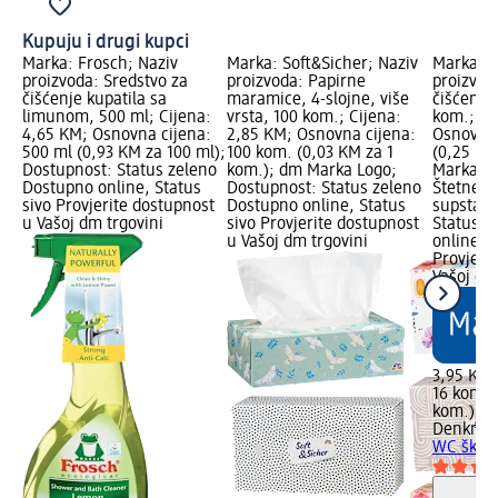
Kupuju i drugi kupci
Marka: Frosch; Naziv
Marka: Soft&Sicher; Naziv
Marka: D
proizvoda: Sredstvo za
proizvoda: Papirne
proizvod
čišćenje kupatila sa
maramice, 4-slojne, više
čišćenje
limunom, 500 ml; Cijena:
vrsta, 100 kom.; Cijena:
kom.; Ci
4,65 KM; Osnovna cijena:
2,85 KM; Osnovna cijena:
Osnovna 
500 ml (0,93 KM za 100 ml);
100 kom. (0,03 KM za 1
(0,25 KM
Dostupnost: Status zeleno
kom.); dm Marka Logo;
Marka Lo
Dostupno online, Status
Dostupnost: Status zeleno
Štetne, 
sivo Provjerite dostupnost
Dostupno online, Status
supstanc
u Vašoj dm trgovini
sivo Provjerite dostupnost
Status z
u Vašoj dm trgovini
online, S
Provjeri
Vašoj dm
3,95 KM
16 kom. 
kom.)
Denkmit
WC školj