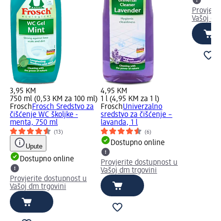
Provjeri
Vašoj dm
3,95 KM
4,95 KM
750 ml (0,53 KM za 100 ml)
1 l (4,95 KM za 1 l)
Frosch
Frosch Sredstvo za
Frosch
Univerzalno
čišćenje WC školjke -
sredstvo za čišćenje –
menta, 750 ml
lavanda, 1 l
(13)
(6)
Dostupno online
Upute
Dostupno online
Provjerite dostupnost u
Vašoj dm trgovini
Provjerite dostupnost u
Vašoj dm trgovini