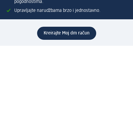
pogodnostima.
Upravljajte narudžbama brzo i jednostavno.
Kreirajte Moj dm račun
Pomoć
Programi i usluge
dm služba za korisnike
Načini i troškovi dostave
Povrat proizvoda
Preduzeće
O nama
Odgovornost
Karijera
PR i mediji
Svijet proizvoda
dm Svijet