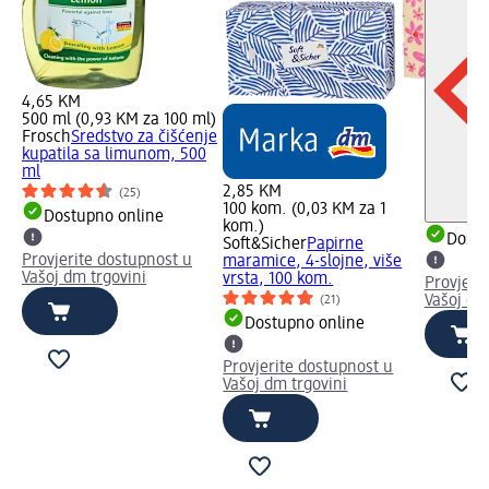
4,65 KM
500 ml (0,93 KM za 100 ml)
Frosch
Sredstvo za čišćenje
kupatila sa limunom, 500
ml
2,85 KM
(25)
100 kom. (0,03 KM za 1
Dostupno online
kom.)
Dostu
Soft&Sicher
Papirne
Provjerite dostupnost u
maramice, 4-slojne, više
Vašoj dm trgovini
vrsta, 100 kom.
Provjeri
Vašoj dm
(21)
Dostupno online
Provjerite dostupnost u
Vašoj dm trgovini