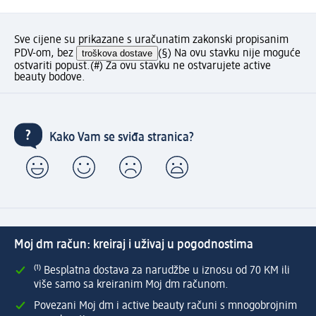
Sve cijene su prikazane s uračunatim zakonski propisanim
PDV-om, bez
troškova dostave
(§) Na ovu stavku nije moguće
ostvariti popust.
(#) Za ovu stavku ne ostvarujete active
beauty bodove.
Kako Vam se sviđa stranica?
Moj dm račun: kreiraj i uživaj u pogodnostima
⁽¹⁾ Besplatna dostava za narudžbe u iznosu od 70 KM ili
više samo sa kreiranim Moj dm računom.
Povezani Moj dm i active beauty računi s mnogobrojnim