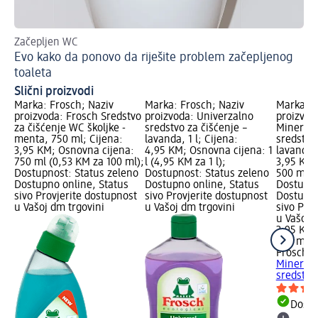
Začepljen WC
Evo kako da ponovo da riješite problem začepljenog
toaleta
Slični proizvodi
Marka: Frosch; Naziv
Marka: Frosch; Naziv
Marka: F
proizvoda: Frosch Sredstvo
proizvoda: Univerzalno
proizvod
za čišćenje WC školjke -
sredstvo za čišćenje –
Mineral 
menta, 750 ml; Cijena:
lavanda, 1 l; Cijena:
sredstvo 
3,95 KM; Osnovna cijena:
4,95 KM; Osnovna cijena: 1
lavanda,
750 ml (0,53 KM za 100 ml);
l (4,95 KM za 1 l);
3,95 KM;
Dostupnost: Status zeleno
Dostupnost: Status zeleno
500 ml (
Dostupno online, Status
Dostupno online, Status
Dostupno
sivo Provjerite dostupnost
sivo Provjerite dostupnost
Dostupno
u Vašoj dm trgovini
u Vašoj dm trgovini
sivo Pro
u Vašoj 
3,95 KM
500 ml (
Frosch
C
Mineral 
sredstvo 
Dostu