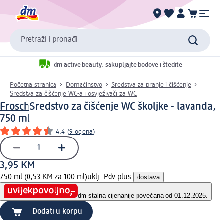
Pretraži i pronađi
dm active beauty: sakupljajte bodove i štedite
Početna stranica
Domaćinstvo
Sredstva za pranje i čišćenje
Sredstva za čišćenje WC-a i osvježivači za WC
Frosch
Sredstvo za čišćenje WC školjke - lavanda,
750 ml
4.4
(
9 ocjena
)
3,95 KM
750 ml (0,53 KM za 100 ml)
uklj. Pdv plus
dostava
dm stalna cijena
nije povećana od 01.12.2025.
Dodati u korpu