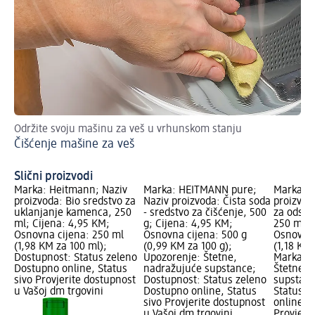
Održite svoju mašinu za veš u vrhunskom stanju
Kak
Čišćenje mašine za veš
pr
Uk
Slični proizvodi
Marka: Heitmann; Naziv
Marka: HEITMANN pure;
Marka: D
proizvoda: Bio sredstvo za
Naziv proizvoda: Čista soda
proizvod
uklanjanje kamenca, 250
- sredstvo za čišćenje, 500
za odstr
ml; Cijena: 4,95 KM;
g; Cijena: 4,95 KM;
250 ml; 
Osnovna cijena: 250 ml
Osnovna cijena: 500 g
Osnovna 
(1,98 KM za 100 ml);
(0,99 KM za 100 g);
(1,18 KM
Dostupnost: Status zeleno
Upozorenje: Štetne,
Marka Lo
Dostupno online, Status
nadražujuće supstance;
Štetne, 
sivo Provjerite dostupnost
Dostupnost: Status zeleno
supstanc
u Vašoj dm trgovini
Dostupno online, Status
Status z
sivo Provjerite dostupnost
online, S
u Vašoj dm trgovini
Provjeri