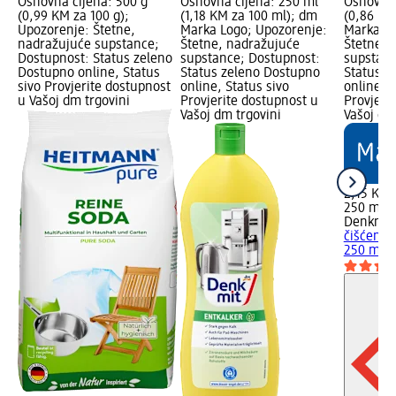
Osnovna cijena: 500 g
Osnovna cijena: 250 ml
Osnovna 
(0,99 KM za 100 g);
(1,18 KM za 100 ml); dm
(0,86 KM
Upozorenje: Štetne,
Marka Logo; Upozorenje:
Marka Lo
nadražujuće supstance;
Štetne, nadražujuće
Štetne, 
Dostupnost: Status zeleno
supstance; Dostupnost:
supstanc
Dostupno online, Status
Status zeleno Dostupno
Status z
sivo Provjerite dostupnost
online, Status sivo
online, S
u Vašoj dm trgovini
Provjerite dostupnost u
Provjeri
Vašoj dm trgovini
Vašoj dm
2,15 KM
250 ml (
Denkmit
čišćenje
250 ml