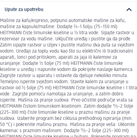
Upute za upotrebu
Mašine za kafu/espreso, potpuno automatske mašine za kafu,
mašine za kapsule/mašine: Dodajte 1⁄2–1 šolju (75–150 ml)
HEITMANN čiste limunske kiseline u 1⁄2 litra vode. Sipajte rastvor u
rezervoar za vodu mašine. Uključite uređaj i pustite ga da prođe.
Zatim sipajte rastvor u izljev i pustite mašinu dva puta sa svježom
vodom. Uređaji za toplu vodu kao što su električni ili tradicionalni
aparati, lonci pod pritiskom, aparati za jaja ili kalemovi za
uranjanje: Dodajte 1⁄2 šolje (75 ml) HEITMANN čiste limunske
kiseline u uređaj i napunite vodom da pokrijete naslage kamenca.
Zagrijte rastvor u aparatu i ostavite da djeluje nekoliko minuta.
Temeljno isperite svježom vodom. Stavite kalem za uranjanje u
rastvor od 1⁄2 šolje (75 ml) HEITMANN čiste limunske kiseline i 1 litra
vode. Zagrijte pomoću namotaja za uranjanje, a zatim dobro
isperite. Mašina za pranje sudova: Prvo očistite područje vrata sa
HEITMANN čistom limunskom kiselinom. Zatim dodajte 11⁄2–2 šolje
(225–300 ml) čiste limunske kiseline u praznu mašinu za pranje
sudova. Izaberite program bez ciklusa prethodnog ispiranja (min.
50 °C) i pokrenite mašinu praznu. Mašina za pranje veša: Uklonite
kamenac s praznom mašinom. Dodajte 11⁄2–2 šolje (225–300 ml)
HEITMANN čiste limunske kiseline u bubanj. Pokrenite program na