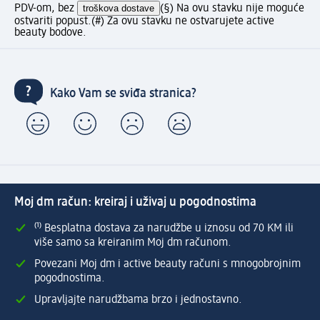
PDV-om, bez
troškova dostave
(§) Na ovu stavku nije moguće
ostvariti popust.
(#) Za ovu stavku ne ostvarujete active
beauty bodove.
Kako Vam se sviđa stranica?
Moj dm račun: kreiraj i uživaj u pogodnostima
⁽¹⁾ Besplatna dostava za narudžbe u iznosu od 70 KM ili
više samo sa kreiranim Moj dm računom.
Povezani Moj dm i active beauty računi s mnogobrojnim
pogodnostima.
Upravljajte narudžbama brzo i jednostavno.