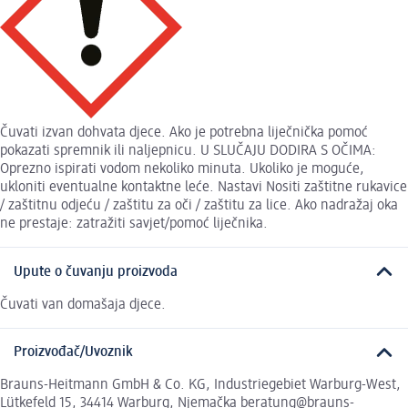
Čuvati izvan dohvata djece. Ako je potrebna liječnička pomoć
pokazati spremnik ili naljepnicu. U SLUČAJU DODIRA S OČIMA:
Oprezno ispirati vodom nekoliko minuta. Ukoliko je moguće,
ukloniti eventualne kontaktne leće. Nastavi Nositi zaštitne rukavice
/ zaštitnu odjeću / zaštitu za oči / zaštitu za lice. Ako nadražaj oka
ne prestaje: zatražiti savjet/pomoć liječnika.
Upute o čuvanju proizvoda
Čuvati van domašaja djece.
Proizvođač/Uvoznik
Brauns-Heitmann GmbH & Co. KG, Industriegebiet Warburg-West,
Lütkefeld 15, 34414 Warburg, Njemačka beratung@brauns-