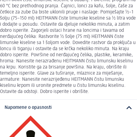
60 °C bez prethodnog pranja. Čajnici, lonci za kafu, šolje, čaše za
četkice za zube Da biste uklonili pruge i naslage: Pomiješajte 1⁄2–1
šolju (75–150 ml) HEITMANN čiste limunske kiseline sa 1⁄2 litra vode
i dodajte u posudu. Ostavite da djeluje nekoliko minuta, a zatim
dobro isperite. Zagorjeli ostaci hrane na loncima i tavama od
nerđajućeg čelika: Rastvorite 1⁄2 šolje (75 ml) HEITMANN čiste
limunske kiseline sa 1 šoljom vode. Dovedite rastvor da proključa u
loncu ili tiganju i ostavite da se krčka nekoliko minuta. Na kraju
dobro isperite. Površine od nerđajućeg čelika, plastike, keramike,
hroma: Nanesite nerazrađenu HEITMANN čistu limunsku kiselinu
na krpu. Koristite ga za brisanje površina. Na kraju, obrišite ili
temeljno isperite. Glave za tuširanje, mlaznice za miješanje,
armature: Nanesite nerazrijeđenu HEITMANN čistu limunsku
kiselinu krpom ili uronite predmete u čistu limunsku kiselinu.
Ostavite da odstoji. Dobro isperite i obrišite.
Napomene o opasnosti