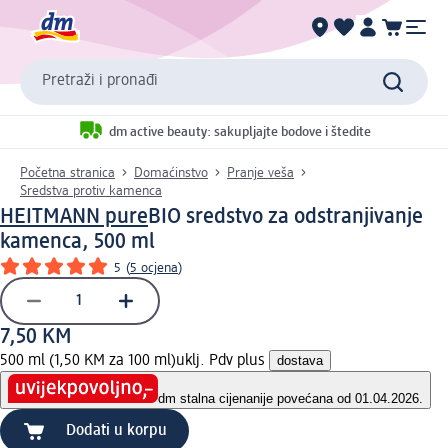
Pretraži i pronađi
dm active beauty: sakupljajte bodove i štedite
Početna stranica
Domaćinstvo
Pranje veša
Sredstva protiv kamenca
HEITMANN pure
BIO sredstvo za odstranjivanje
kamenca, 500 ml
5
(
5 ocjena
)
7,50 KM
500 ml (1,50 KM za 100 ml)
uklj. Pdv plus
dostava
dm stalna cijena
nije povećana od 01.04.2026.
Dodati u korpu