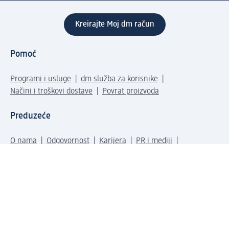
Kreirajte Moj dm račun
Pomoć
Programi i usluge
dm služba za korisnike
Načini i troškovi dostave
Povrat proizvoda
Preduzeće
O nama
Odgovornost
Karijera
PR i mediji
Svijet proizvoda
dm Svijet