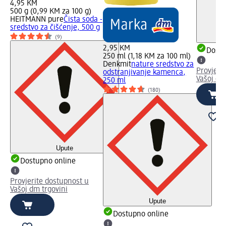
4,95 KM
500 g (0,99 KM za 100 g)
HEITMANN pure
Čista soda -
sredstvo za čišćenje, 500 g
(9)
2,95 KM
Dostu
250 ml (1,18 KM za 100 ml)
Denkmit
nature sredstvo za
Provjeri
odstranjivanje kamenca,
Vašoj dm
250 ml
(180)
Upute
Dostupno online
Provjerite dostupnost u
Vašoj dm trgovini
Upute
Dostupno online