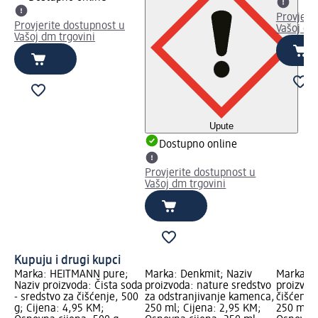
Provjeri
Provjerite dostupnost u
Vašoj dm
Vašoj dm trgovini
Upute
Dostupno online
Provjerite dostupnost u
Vašoj dm trgovini
Kupuju i drugi kupci
Marka: HEITMANN pure;
Marka: Denkmit; Naziv
Marka: D
Naziv proizvoda: Čista soda
proizvoda: nature sredstvo
proizvod
- sredstvo za čišćenje, 500
za odstranjivanje kamenca,
čišćenje
g; Cijena: 4,95 KM;
250 ml; Cijena: 2,95 KM;
250 ml; 