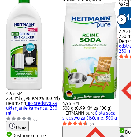
Vašoj dm
2,95 KM
250 ml (
Denkmit
odstranj
250 ml
4,95 KM
250 ml (1,98 KM za 100 ml)
Heitmann
Bio sredstvo za
4,95 KM
uklanjanje kamenca, 250
500 g (0,99 KM za 100 g)
ml
HEITMANN pure
Čista soda -
sredstvo za čišćenje, 500 g
(0)
(9)
Upute
Dostu
Dostupno online