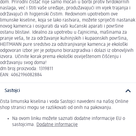
dom. Prirodni čistač nije samo moćan u borbi protiv tvrdokornih
naslaga, već i štiti vaše uređaje, produžavajući im vijek trajanja i
održavajući ih higijenski čistim. Redovnom upotrebom ove
limunske kiseline, koja se lako rastvara, možete spriječiti nastanak
novog kamenca i osigurati da vaši kućanski aparati i površine
ostanu blistavi. Idealno za upotrebu u čajnicima, mašinama za
pranje veša, te za održavanje kuhinjskih i kupaonskih površina,
HEITMANN pure sredstvo za odstranjivanje kamenca je ekološki
odgovoran izbor jer je potpuno biorazgradiva i dolazi iz obnovljivih
izvora. Učinite korak prema ekološki osviještenom čišćenju i
održavanju svog doma!
dm broj proizvoda: 1319811
EAN: 4062196082884
Sastojci
čista limunska kiselina i voda Sastojci navedeni na našoj Online
shop stranici mogu se razlikovati od onih na pakovanju.
Na ovom linku možete saznati dodatne informacije EU o
sastojcima.
Dodatne informacije