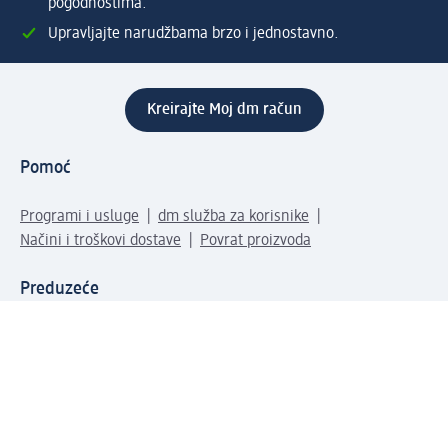
pogodnostima.
Upravljajte narudžbama brzo i jednostavno.
Kreirajte Moj dm račun
Pomoć
Programi i usluge
dm služba za korisnike
Načini i troškovi dostave
Povrat proizvoda
Preduzeće
O nama
Odgovornost
Karijera
PR i mediji
Svijet proizvoda
dm Svijet