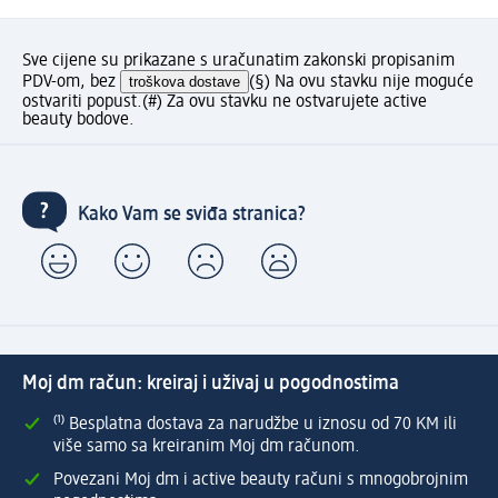
Sve cijene su prikazane s uračunatim zakonski propisanim
PDV-om, bez
troškova dostave
(§) Na ovu stavku nije moguće
ostvariti popust.
(#) Za ovu stavku ne ostvarujete active
beauty bodove.
Kako Vam se sviđa stranica?
Moj dm račun: kreiraj i uživaj u pogodnostima
⁽¹⁾ Besplatna dostava za narudžbe u iznosu od 70 KM ili
više samo sa kreiranim Moj dm računom.
Povezani Moj dm i active beauty računi s mnogobrojnim