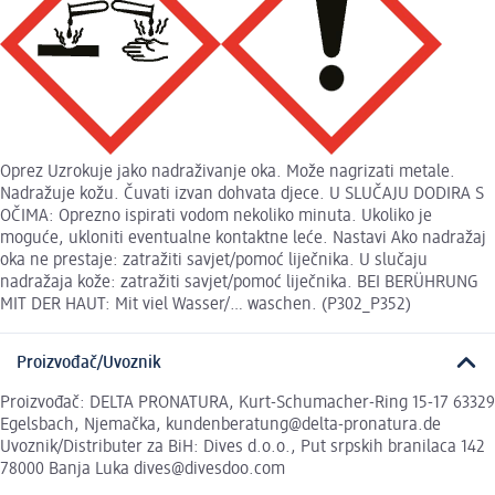
Oprez Uzrokuje jako nadraživanje oka. Može nagrizati metale.
Nadražuje kožu. Čuvati izvan dohvata djece. U SLUČAJU DODIRA S
OČIMA: Oprezno ispirati vodom nekoliko minuta. Ukoliko je
moguće, ukloniti eventualne kontaktne leće. Nastavi Ako nadražaj
oka ne prestaje: zatražiti savjet/pomoć liječnika. U slučaju
nadražaja kože: zatražiti savjet/pomoć liječnika. BEI BERÜHRUNG
MIT DER HAUT: Mit viel Wasser/… waschen. (P302_P352)
Proizvođač/Uvoznik
Proizvođač: DELTA PRONATURA, Kurt-Schumacher-Ring 15-17 63329
Egelsbach, Njemačka, kundenberatung@delta-pronatura.de
Uvoznik/Distributer za BiH: Dives d.o.o., Put srpskih branilaca 142
78000 Banja Luka dives@divesdoo.com