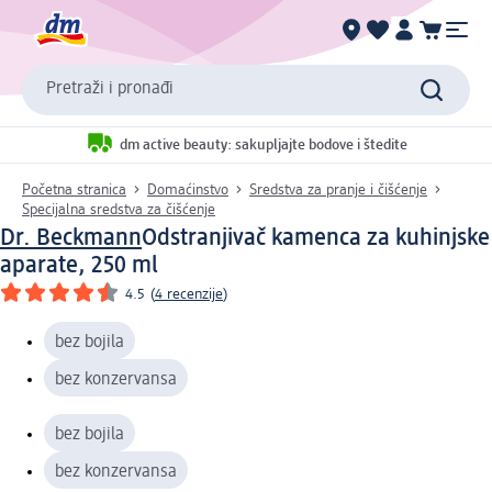
Pretraži i pronađi
dm active beauty: sakupljajte bodove i štedite
Početna stranica
Domaćinstvo
Sredstva za pranje i čišćenje
Specijalna sredstva za čišćenje
Dr. Beckmann
Odstranjivač kamenca za kuhinjske
aparate, 250 ml
4.5
(
4 recenzije
)
bez bojila
bez konzervansa
bez bojila
bez konzervansa