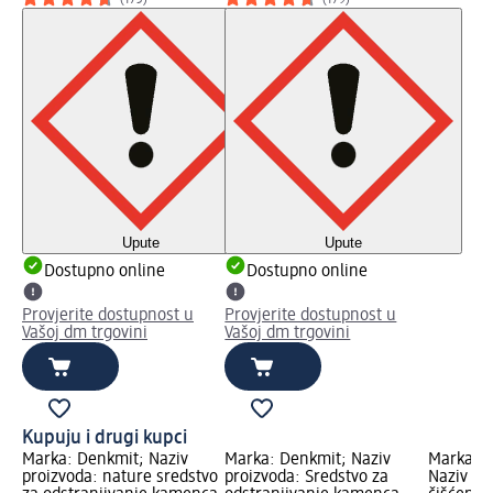
(173)
(179)
Upute
Upute
Dostupno online
Dostupno online
Provjerite dostupnost u
Provjerite dostupnost u
Vašoj dm trgovini
Vašoj dm trgovini
Kupuju i drugi kupci
Marka: Denkmit; Naziv
Marka: Denkmit; Naziv
Marka: 
proizvoda: nature sredstvo
proizvoda: Sredstvo za
Naziv pr