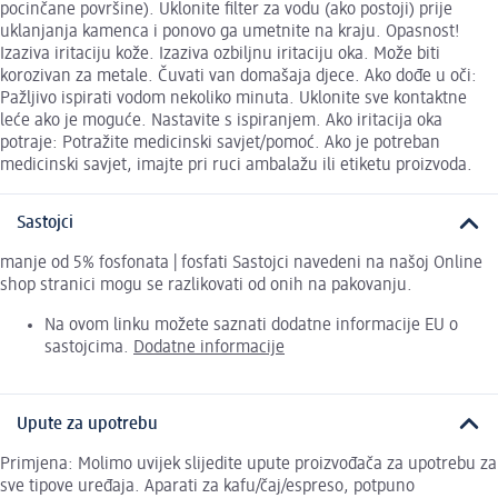
pocinčane površine). Uklonite filter za vodu (ako postoji) prije
uklanjanja kamenca i ponovo ga umetnite na kraju. Opasnost!
Izaziva iritaciju kože. Izaziva ozbiljnu iritaciju oka. Može biti
korozivan za metale. Čuvati van domašaja djece. Ako dođe u oči:
Pažljivo ispirati vodom nekoliko minuta. Uklonite sve kontaktne
leće ako je moguće. Nastavite s ispiranjem. Ako iritacija oka
potraje: Potražite medicinski savjet/pomoć. Ako je potreban
medicinski savjet, imajte pri ruci ambalažu ili etiketu proizvoda.
Sastojci
manje od 5% fosfonata | fosfati Sastojci navedeni na našoj Online
shop stranici mogu se razlikovati od onih na pakovanju.
Na ovom linku možete saznati dodatne informacije EU o
sastojcima.
Dodatne informacije
Upute za upotrebu
Primjena: Molimo uvijek slijedite upute proizvođača za upotrebu za
sve tipove uređaja. Aparati za kafu/čaj/espreso, potpuno