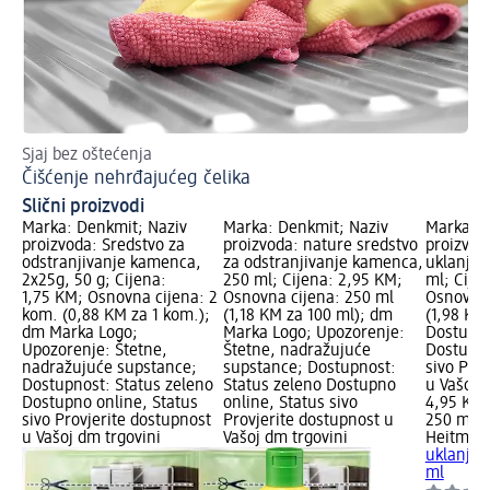
Sjaj bez oštećenja
Br
Čišćenje nehrđajućeg čelika
Uk
Slični proizvodi
Marka: Denkmit; Naziv
Marka: Denkmit; Naziv
Marka: H
proizvoda: Sredstvo za
proizvoda: nature sredstvo
proizvod
odstranjivanje kamenca,
za odstranjivanje kamenca,
uklanjan
2x25g, 50 g; Cijena:
250 ml; Cijena: 2,95 KM;
ml; Cije
1,75 KM; Osnovna cijena: 2
Osnovna cijena: 250 ml
Osnovna 
kom. (0,88 KM za 1 kom.);
(1,18 KM za 100 ml); dm
(1,98 KM
dm Marka Logo;
Marka Logo; Upozorenje:
Dostupno
Upozorenje: Štetne,
Štetne, nadražujuće
Dostupno
nadražujuće supstance;
supstance; Dostupnost:
sivo Pro
Dostupnost: Status zeleno
Status zeleno Dostupno
u Vašoj 
Dostupno online, Status
online, Status sivo
4,95 KM
sivo Provjerite dostupnost
Provjerite dostupnost u
250 ml (
u Vašoj dm trgovini
Vašoj dm trgovini
Heitman
uklanjan
ml