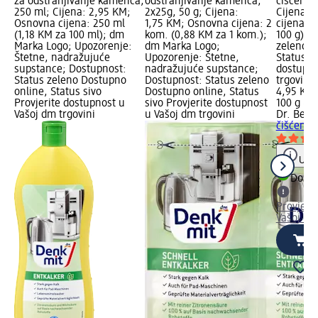
za odstranjivanje kamenca,
odstranjivanje kamenca,
čišćenje
250 ml; Cijena: 2,95 KM;
2x25g, 50 g; Cijena:
Cijena: 
Osnovna cijena: 250 ml
1,75 KM; Osnovna cijena: 2
cijena: 
(1,18 KM za 100 ml); dm
kom. (0,88 KM za 1 kom.);
100 g); 
Marka Logo; Upozorenje:
dm Marka Logo;
zeleno D
Štetne, nadražujuće
Upozorenje: Štetne,
Status si
supstance; Dostupnost:
nadražujuće supstance;
dostupno
Status zeleno Dostupno
Dostupnost: Status zeleno
trgovini
online, Status sivo
Dostupno online, Status
4,95 KM
Provjerite dostupnost u
sivo Provjerite dostupnost
100 g (4
Vašoj dm trgovini
u Vašoj dm trgovini
Dr. Bec
čišćenje
Uput
Dostu
Provjeri
Vašoj dm