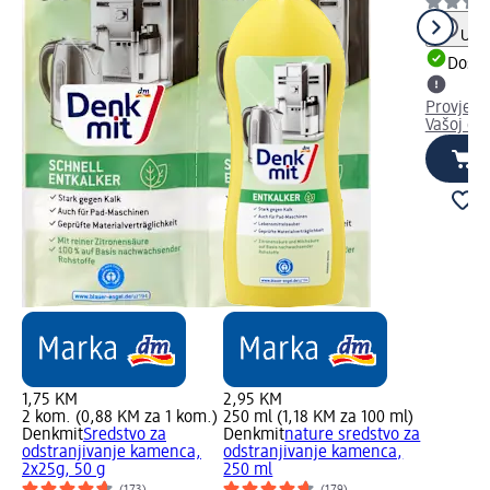
Uput
Dostu
Provjeri
Vašoj dm
1,75 KM
2,95 KM
2 kom. (0,88 KM za 1 kom.)
250 ml (1,18 KM za 100 ml)
Denkmit
Sredstvo za
Denkmit
nature sredstvo za
odstranjivanje kamenca,
odstranjivanje kamenca,
2x25g, 50 g
250 ml