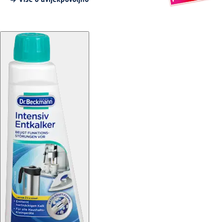
Više o uvijekpovoljno