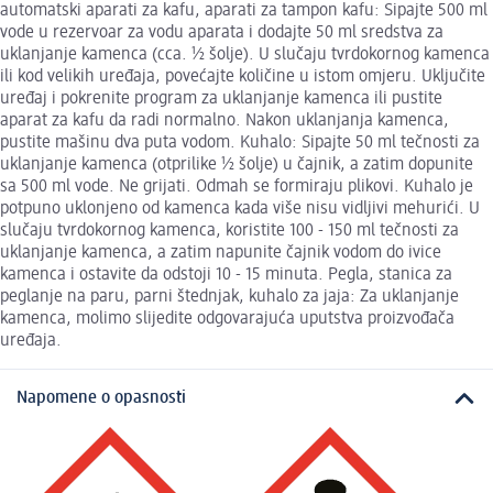
automatski aparati za kafu, aparati za tampon kafu: Sipajte 500 ml
vode u rezervoar za vodu aparata i dodajte 50 ml sredstva za
uklanjanje kamenca (cca. 1⁄2 šolje). U slučaju tvrdokornog kamenca
ili kod velikih uređaja, povećajte količine u istom omjeru. Uključite
uređaj i pokrenite program za uklanjanje kamenca ili pustite
aparat za kafu da radi normalno. Nakon uklanjanja kamenca,
pustite mašinu dva puta vodom. Kuhalo: Sipajte 50 ml tečnosti za
uklanjanje kamenca (otprilike 1⁄2 šolje) u čajnik, a zatim dopunite
sa 500 ml vode. Ne grijati. Odmah se formiraju plikovi. Kuhalo je
potpuno uklonjeno od kamenca kada više nisu vidljivi mehurići. U
slučaju tvrdokornog kamenca, koristite 100 - 150 ml tečnosti za
uklanjanje kamenca, a zatim napunite čajnik vodom do ivice
kamenca i ostavite da odstoji 10 - 15 minuta. Pegla, stanica za
peglanje na paru, parni štednjak, kuhalo za jaja: Za uklanjanje
kamenca, molimo slijedite odgovarajuća uputstva proizvođača
uređaja.
Napomene o opasnosti