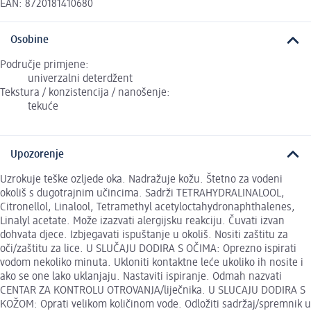
EAN: 8720181410680
Osobine
Područje primjene:
univerzalni deterdžent
Tekstura / konzistencija / nanošenje:
tekuće
Upozorenje
Uzrokuje teške ozljede oka. Nadražuje kožu. Štetno za vodeni
okoliš s dugotrajnim učincima. Sadrži TETRAHYDRALINALOOL,
Citronellol, Linalool, Tetramethyl acetyloctahydronaphthalenes,
Linalyl acetate. Može izazvati alergijsku reakciju. Čuvati izvan
dohvata djece. Izbjegavati ispuštanje u okoliš. Nositi zaštitu za
oči/zaštitu za lice. U SLUČAJU DODIRA S OČIMA: Oprezno ispirati
vodom nekoliko minuta. Ukloniti kontaktne leće ukoliko ih nosite i
ako se one lako uklanjaju. Nastaviti ispiranje. Odmah nazvati
CENTAR ZA KONTROLU OTROVANJA/liječnika. U SLUCAJU DODIRA S
KOŽOM: Oprati velikom količinom vode. Odložiti sadržaj/spremnik u