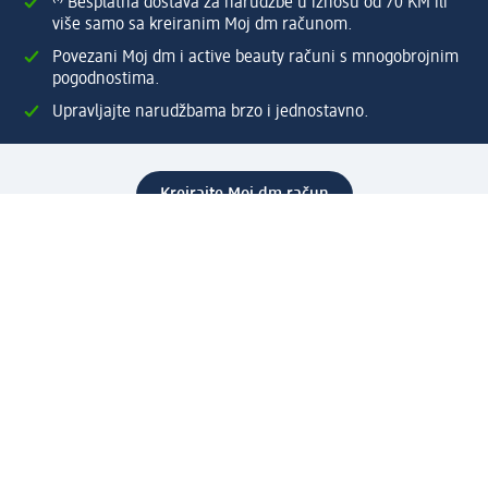
⁽¹⁾ Besplatna dostava za narudžbe u iznosu od 70 KM ili
više samo sa kreiranim Moj dm računom.
Povezani Moj dm i active beauty računi s mnogobrojnim
pogodnostima.
Upravljajte narudžbama brzo i jednostavno.
Kreirajte Moj dm račun
Pomoć
Programi i usluge
dm služba za korisnike
Načini i troškovi dostave
Povrat proizvoda
Preduzeće
O nama
Odgovornost
Karijera
PR i mediji
Svijet proizvoda