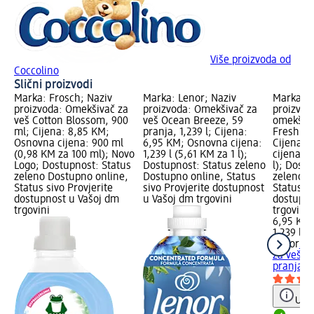
Više proizvoda od
Coccolino
Slični proizvodi
Marka: Frosch; Naziv
Marka: Lenor; Naziv
Marka: L
proizvoda: Omekšivač za
proizvoda: Omekšivač za
proizvod
veš Cotton Blossom, 900
veš Ocean Breeze, 59
omekšiva
ml; Cijena: 8,85 KM;
pranja, 1,239 l; Cijena:
Fresh, 59
Osnovna cijena: 900 ml
6,95 KM; Osnovna cijena:
Cijena: 
(0,98 KM za 100 ml); Novo
1,239 l (5,61 KM za 1 l);
cijena: 1
Logo; Dostupnost: Status
Dostupnost: Status zeleno
l); Dost
zeleno Dostupno online,
Dostupno online, Status
zeleno D
Status sivo Provjerite
sivo Provjerite dostupnost
Status si
dostupnost u Vašoj dm
u Vašoj dm trgovini
dostupno
trgovini
trgovini
6,95 KM
1,239 l (
Lenor
Sen
za veš C
pranja, 1
Uput