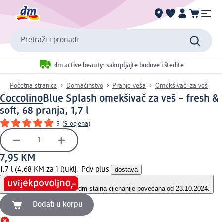
Pretraži i pronađi
dm active beauty: sakupljajte bodove i štedite
Početna stranica
Domaćinstvo
Pranje veša
Omekšivači za veš
Coccolino
Blue Splash omekšivač za veš – fresh &
soft, 68 pranja, 1,7 l
5
(
9 ocjena
)
7,95 KM
1,7 l (4,68 KM za 1 l)
uklj. Pdv plus
dostava
dm stalna cijena
nije povećana od 23.10.2024.
Dodati u korpu