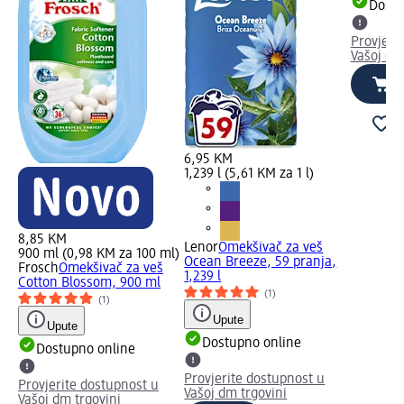
Dostu
Provjeri
Vašoj dm
6,95 KM
1,239 l (5,61 KM za 1 l)
8,85 KM
Lenor
Omekšivač za veš
900 ml (0,98 KM za 100 ml)
Ocean Breeze, 59 pranja,
Frosch
Omekšivač za veš
1,239 l
Cotton Blossom, 900 ml
(1)
(1)
Upute
Upute
Dostupno online
Dostupno online
Provjerite dostupnost u
Provjerite dostupnost u
Vašoj dm trgovini
Vašoj dm trgovini