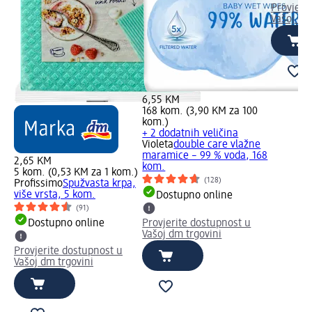
Provjeri
Vašoj dm
6,55 KM
168 kom. (3,90 KM za 100
kom.)
+ 2 dodatnih veličina
Violeta
double care vlažne
maramice – 99 % voda, 168
2,65 KM
kom.
5 kom. (0,53 KM za 1 kom.)
(128)
Profissimo
Spužvasta krpa,
više vrsta, 5 kom.
Dostupno online
(91)
Dostupno online
Provjerite dostupnost u
Vašoj dm trgovini
Provjerite dostupnost u
Vašoj dm trgovini