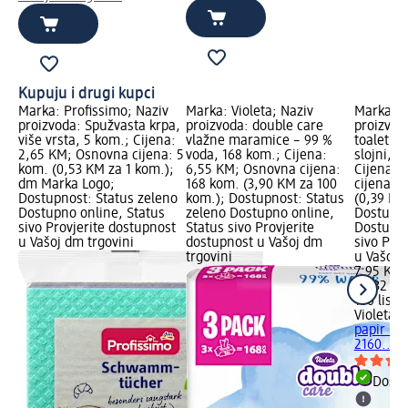
Kupuju i drugi kupci
Marka: Profissimo; Naziv
Marka: Violeta; Naziv
Marka: V
proizvoda: Spužvasta krpa,
proizvoda: double care
proizvo
više vrsta, 5 kom.; Cijena:
vlažne maramice – 99 %
toaletni 
2,65 KM; Osnovna cijena: 5
voda, 168 kom.; Cijena:
slojni, 2
kom. (0,53 KM za 1 kom.);
6,55 KM; Osnovna cijena:
Cijena: 
dm Marka Logo;
168 kom. (3,90 KM za 100
cijena: 2
Dostupnost: Status zeleno
kom.); Dostupnost: Status
(0,39 KM 
Dostupno online, Status
zeleno Dostupno online,
Dostupno
sivo Provjerite dostupnost
Status sivo Provjerite
Dostupno
u Vašoj dm trgovini
dostupnost u Vašoj dm
sivo Pro
trgovini
u Vašoj 
7,95 KM
2.032 lis
100 listić
Violeta
P
papir lav
2160..., 
Dostu