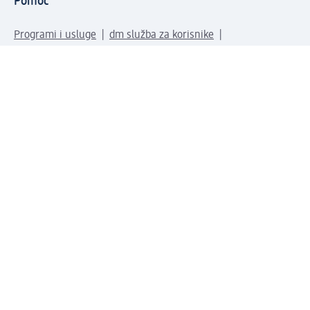
Pomoć
Programi i usluge
dm služba za korisnike
Načini i troškovi dostave
Povrat proizvoda
Preduzeće
O nama
Odgovornost
Karijera
PR i mediji
Svijet proizvoda
dm Svijet