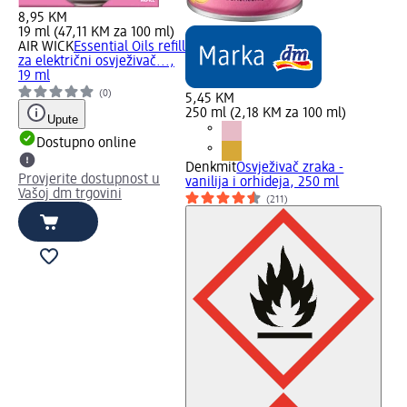
8,95 KM
19 ml (47,11 KM za 100 ml)
AIR WICK
Essential Oils refill
za električni osvježivač...,
19 ml
(0)
5,45 KM
250 ml (2,18 KM za 100 ml)
Upute
Dostupno online
Denkmit
Osvježivač zraka -
Provjerite dostupnost u
vanilija i orhideja, 250 ml
Vašoj dm trgovini
(211)