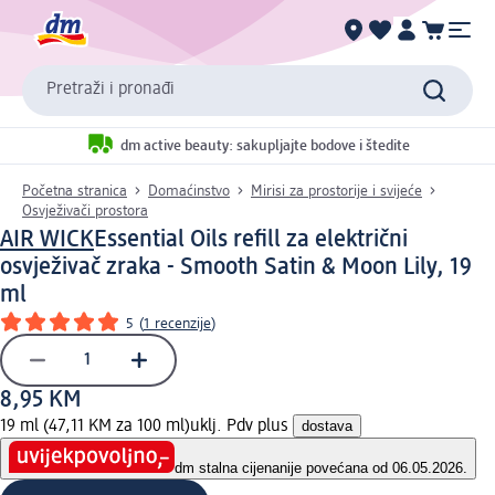
Pretraži i pronađi
dm active beauty: sakupljajte bodove i štedite
Početna stranica
Domaćinstvo
Mirisi za prostorije i svijeće
Osvježivači prostora
AIR WICK
Essential Oils refill za električni
osvježivač zraka - Smooth Satin & Moon Lily, 19
ml
5
(
1 recenzije
)
8,95 KM
19 ml (47,11 KM za 100 ml)
uklj. Pdv plus
dostava
dm stalna cijena
nije povećana od 06.05.2026.