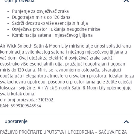
Opis proizvoda
Punjenje za osvježivač zraka
Dugotrajan miris do 120 dana
Sadrži dvostruko više esencijalnih ulja
Osvježava prostor i uklanja neugodne mirise
Kombinacija satena i mjesečevog ljiljana
Air Wick Smooth Satin & Moon Lily mirisno ulje unosi sofisticiranu
kombinaciju svilenkastog satena i nježnog mjesečevog ljiljana u
vaš dom. Ovaj uložak za električni osvježivač zraka sadrži
dvostruko više esencijalnih ulja, pružajući dugotrajan i ugodan
miris do 120 dana. Miris se ravnomjerno oslobađa, stvarajući
opuštajuću i elegantnu atmosferu u svakom prostoru. Idealan je za
svakodnevnu upotrebu, posebno u prostorijama gdje želite osjećaj
luksuza i svježine. Air Wick Smooth Satin & Moon Lily oplemenjuje
svaki kutak doma.
dm broj proizvoda: 3101302
EAN: 5999109545954
Upozorenje
PAŽLJIVO PROČITAJTE UPUTSTVA I UPOZORENJA – SAČUVAJTE ZA