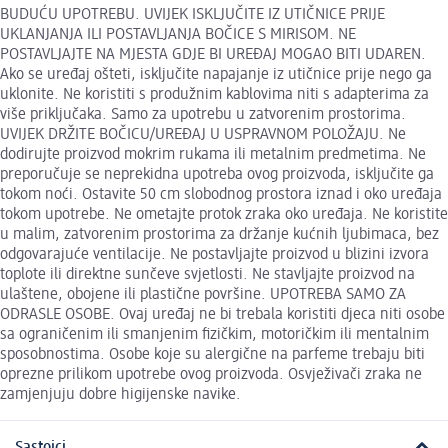
BUDUĆU UPOTREBU. UVIJEK ISKLJUČITE IZ UTIČNICE PRIJE
UKLANJANJA ILI POSTAVLJANJA BOČICE S MIRISOM. NE
POSTAVLJAJTE NA MJESTA GDJE BI UREĐAJ MOGAO BITI UDAREN.
Ako se uređaj ošteti, isključite napajanje iz utičnice prije nego ga
uklonite. Ne koristiti s produžnim kablovima niti s adapterima za
više priključaka. Samo za upotrebu u zatvorenim prostorima.
UVIJEK DRŽITE BOČICU/UREĐAJ U USPRAVNOM POLOŽAJU. Ne
dodirujte proizvod mokrim rukama ili metalnim predmetima. Ne
preporučuje se neprekidna upotreba ovog proizvoda, isključite ga
tokom noći. Ostavite 50 cm slobodnog prostora iznad i oko uređaja
tokom upotrebe. Ne ometajte protok zraka oko uređaja. Ne koristite
u malim, zatvorenim prostorima za držanje kućnih ljubimaca, bez
odgovarajuće ventilacije. Ne postavljajte proizvod u blizini izvora
toplote ili direktne sunčeve svjetlosti. Ne stavljajte proizvod na
ulaštene, obojene ili plastične površine. UPOTREBA SAMO ZA
ODRASLE OSOBE. Ovaj uređaj ne bi trebala koristiti djeca niti osobe
sa ograničenim ili smanjenim fizičkim, motoričkim ili mentalnim
sposobnostima. Osobe koje su alergične na parfeme trebaju biti
oprezne prilikom upotrebe ovog proizvoda. Osvježivači zraka ne
zamjenjuju dobre higijenske navike.
Sastojci