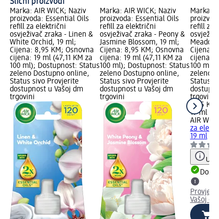
Slični proizvodi
Marka: AIR WICK; Naziv
Marka: AIR WICK; Naziv
Marka: A
proizvoda: Essential Oils
proizvoda: Essential Oils
proizvoda
refill za električni
refill za električni
refill za 
osvježivač zraka - Linen &
osvježivač zraka - Peony &
osvježiv
White Orchid, 19 ml;
Jasmine Blossom, 19 ml;
Meadow &
Cijena: 8,95 KM; Osnovna
Cijena: 8,95 KM; Osnovna
Cijena: 
cijena: 19 ml (47,11 KM za
cijena: 19 ml (47,11 KM za
cijena: 1
100 ml); Dostupnost: Status
100 ml); Dostupnost: Status
100 ml);
zeleno Dostupno online,
zeleno Dostupno online,
zeleno D
Status sivo Provjerite
Status sivo Provjerite
Status si
dostupnost u Vašoj dm
dostupnost u Vašoj dm
dostupno
trgovini
trgovini
trgovini
8,95 KM
19 ml (4
AIR WIC
za elektr
19 ml
Uput
Dostu
Provjeri
Vašoj dm