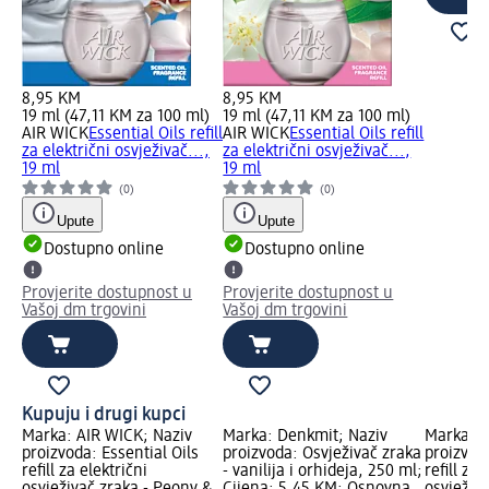
8,95 KM
8,95 KM
19 ml (47,11 KM za 100 ml)
19 ml (47,11 KM za 100 ml)
AIR WICK
Essential Oils refill
AIR WICK
Essential Oils refill
za električni osvježivač...,
za električni osvježivač...,
19 ml
19 ml
(0)
(0)
Upute
Upute
Dostupno online
Dostupno online
Provjerite dostupnost u
Provjerite dostupnost u
Vašoj dm trgovini
Vašoj dm trgovini
Kupuju i drugi kupci
Marka: AIR WICK; Naziv
Marka: Denkmit; Naziv
Marka: A
proizvoda: Essential Oils
proizvoda: Osvježivač zraka
proizvoda
refill za električni
- vanilija i orhideja, 250 ml;
refill za 