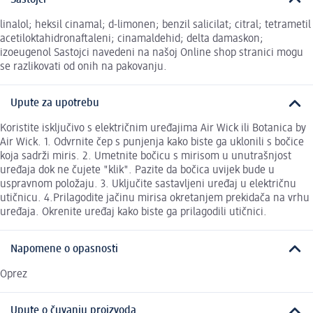
linalol; heksil cinamal; d-limonen; benzil salicilat; citral; tetrametil
acetiloktahidronaftaleni; cinamaldehid; delta damaskon;
izoeugenol Sastojci navedeni na našoj Online shop stranici mogu
se razlikovati od onih na pakovanju.
Upute za upotrebu
Koristite isključivo s električnim uređajima Air Wick ili Botanica by
Air Wick. 1. Odvrnite čep s punjenja kako biste ga uklonili s bočice
koja sadrži miris. 2. Umetnite bočicu s mirisom u unutrašnjost
uređaja dok ne čujete "klik". Pazite da bočica uvijek bude u
uspravnom položaju. 3. Uključite sastavljeni uređaj u električnu
utičnicu. 4.Prilagodite jačinu mirisa okretanjem prekidača na vrhu
uređaja. Okrenite uređaj kako biste ga prilagodili utičnici.
Napomene o opasnosti
Oprez
Upute o čuvanju proizvoda