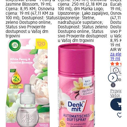
osvježivač zraka - Peony &
Cijena: 5,45 KM; Osnovna
osvježiva
Jasmine Blossom, 19 ml;
cijena: 250 ml (2,18 KM za
Eucalypt
Cijena: 8,95 KM; Osnovna
100 ml); dm Marka Logo;
19 ml; C
cijena: 19 ml (47,11 KM za
Upozorenje: Lako zapaljivo,
Osnovna 
100 ml); Dostupnost: Status
Upozorenje: Štetne,
(47,11 KM
zeleno Dostupno online,
nadražujuće supstance;
Dostupno
Status sivo Provjerite
Dostupnost: Status zeleno
Dostupno
dostupnost u Vašoj dm
Dostupno online, Status
sivo Pro
trgovini
sivo Provjerite dostupnost
u Vašoj 
u Vašoj dm trgovini
8,95 KM
19 ml (4
AIR WIC
za elektr
19 ml
Uput
Dostu
Provjeri
Vašoj dm